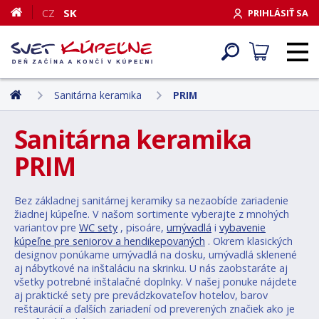
CZ
SK
PRIHLÁSIŤ SA
Sanitárna keramika
PRIM
Sanitárna keramika
PRIM
Bez základnej sanitárnej keramiky sa nezaobíde zariadenie
žiadnej kúpeľne. V našom sortimente vyberajte z mnohých
variantov pre
WC sety
, pisoáre,
umývadlá
i
vybavenie
kúpeľne pre seniorov a hendikepovaných
. Okrem klasických
designov ponúkame umývadlá na dosku, umývadlá sklenené
aj nábytkové na inštaláciu na skrinku. U nás zaobstaráte aj
všetky potrebné inštalačné doplnky. V našej ponuke nájdete
aj praktické sety pre prevádzkovateľov hotelov, barov
reštaurácií a ďalších zariadení od preverených značiek ako je