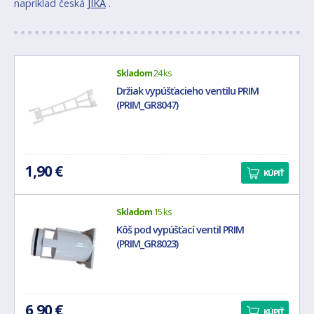
napríklad česká
JIKA
.
Skladom
24 ks
Držiak vypúšťacieho ventilu PRIM
(PRIM_GR8047)
1,90 €
KÚPIŤ
Skladom
15 ks
Kôš pod vypúšťací ventil PRIM
(PRIM_GR8023)
6,90 €
KÚPIŤ