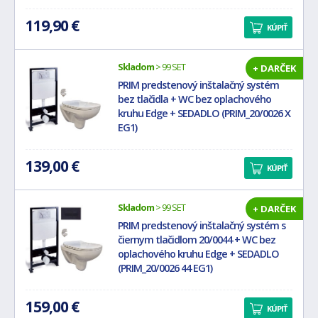
119,90 €
KÚPIŤ
Skladom
> 99 SET
+ DARČEK
PRIM predstenový inštalačný systém
bez tlačidla + WC bez oplachového
kruhu Edge + SEDADLO (PRIM_20/0026 X
EG1)
139,00 €
KÚPIŤ
Skladom
> 99 SET
+ DARČEK
PRIM predstenový inštalačný systém s
čiernym tlačidlom 20/0044 + WC bez
oplachového kruhu Edge + SEDADLO
(PRIM_20/0026 44 EG1)
159,00 €
KÚPIŤ