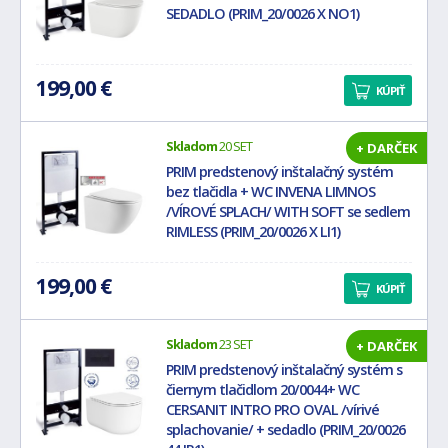
SEDADLO (PRIM_20/0026 X NO1)
199,00 €
KÚPIŤ
Skladom
20 SET
+ DARČEK
PRIM predstenový inštalačný systém
bez tlačidla + WC INVENA LIMNOS
/VÍROVÉ SPLACH/ WITH SOFT se sedlem
RIMLESS (PRIM_20/0026 X LI1)
199,00 €
KÚPIŤ
Skladom
23 SET
+ DARČEK
PRIM predstenový inštalačný systém s
čiernym tlačidlom 20/0044+ WC
CERSANIT INTRO PRO OVAL /vírivé
splachovanie/ + sedadlo (PRIM_20/0026