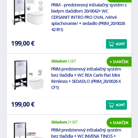
PRIM - predstenový inštalačný systém s
bielym tlačidlom 20/0042+ WC
CERSANIT INTRO PRO OVAL /vírivé
splachovanie/ + sedadlo (PRIM_20/0026
42 IR1)
199,00 €
KÚPIŤ
Skladom
3 SET
+ DARČEK
PRIM predstenový inštalačný systém
bez tlačidla + WC REA Carlo Flat Mini
Rimlesss + SEDADLO (PRIM_20/0026 X
CF1)
199,00 €
KÚPIŤ
Skladom
21 SET
+ DARČEK
PRIM predstenový inštalačný systém
bez tlačidla + WC INVENA TINOS +