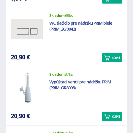
Skladom
68 ks
WC tlačidlo pre nádržku PRIM biele
(PRIM_20/0042)
20,90 €
KÚPIŤ
Skladom
37 ks
Vypúšťací ventil pre nádržku PRIM
(PRIM_GR8008)
20,90 €
KÚPIŤ