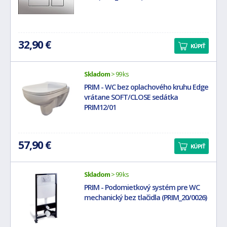
32,90 €
KÚPIŤ
Skladom
> 99 ks
PRIM - WC bez oplachového kruhu Edge
vrátane SOFT/CLOSE sedátka
PRIM12/01
57,90 €
KÚPIŤ
Skladom
> 99 ks
PRIM - Podomietkový systém pre WC
mechanický bez tlačidla (PRIM_20/0026)