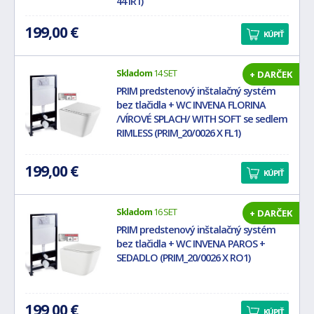
44 IR1)
199,00 €
KÚPIŤ
Skladom
14 SET
+ DARČEK
PRIM predstenový inštalačný systém
bez tlačidla + WC INVENA FLORINA
/VÍROVÉ SPLACH/ WITH SOFT se sedlem
RIMLESS (PRIM_20/0026 X FL1)
199,00 €
KÚPIŤ
Skladom
16 SET
+ DARČEK
PRIM predstenový inštalačný systém
bez tlačidla + WC INVENA PAROS +
SEDADLO (PRIM_20/0026 X RO1)
199,00 €
KÚPIŤ