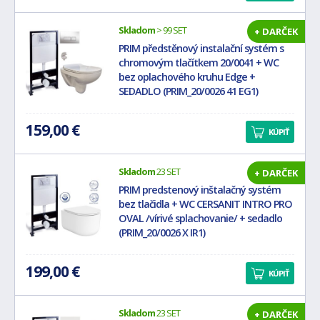
Skladom
> 99 SET
+ DARČEK
PRIM předstěnový instalační systém s
chromovým tlačítkem 20/0041 + WC
bez oplachového kruhu Edge +
SEDADLO (PRIM_20/0026 41 EG1)
159,00 €
KÚPIŤ
Skladom
23 SET
+ DARČEK
PRIM predstenový inštalačný systém
bez tlačidla + WC CERSANIT INTRO PRO
OVAL /vírivé splachovanie/ + sedadlo
(PRIM_20/0026 X IR1)
199,00 €
KÚPIŤ
Skladom
23 SET
+ DARČEK