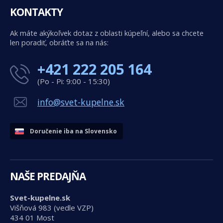
KONTAKTY
Ak máte akýkoľvek dotaz z oblasti kúpeľní, alebo sa chcete
len poradiť, obráťte sa na nás:
+421 222 205 164
(Po - Pi: 9:00 - 15:30)
info@svet-kupelne.sk
Doručenie iba na Slovensko
NAŠE PREDAJŇA
Svet-kupelne.sk
Višňová 983 (vedle VZP)
434 01 Most