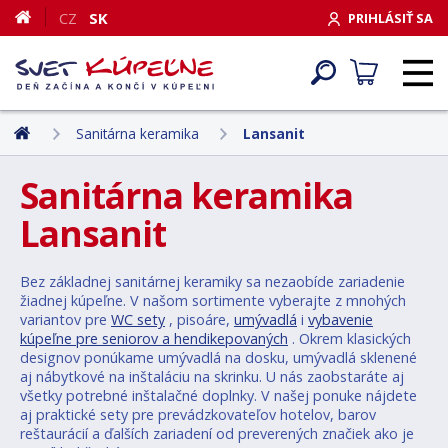
CZ
SK
PRIHLÁSIŤ SA
Sanitárna keramika
Lansanit
Sanitárna keramika
Lansanit
Bez základnej sanitárnej keramiky sa nezaobíde zariadenie
žiadnej kúpeľne. V našom sortimente vyberajte z mnohých
variantov pre
WC sety
, pisoáre,
umývadlá
i
vybavenie
kúpeľne pre seniorov a hendikepovaných
. Okrem klasických
designov ponúkame umývadlá na dosku, umývadlá sklenené
aj nábytkové na inštaláciu na skrinku. U nás zaobstaráte aj
všetky potrebné inštalačné doplnky. V našej ponuke nájdete
aj praktické sety pre prevádzkovateľov hotelov, barov
reštaurácií a ďalších zariadení od preverených značiek ako je