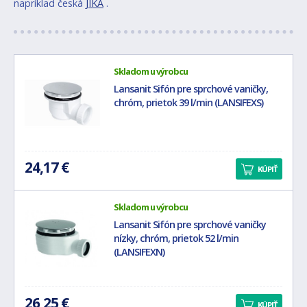
napríklad česká
JIKA
.
Skladom u výrobcu
Lansanit Sifón pre sprchové vaničky,
chróm, prietok 39 l/min (LANSIFEXS)
24,17 €
KÚPIŤ
Skladom u výrobcu
Lansanit Sifón pre sprchové vaničky
nízky, chróm, prietok 52 l/min
(LANSIFEXN)
26,25 €
KÚPIŤ