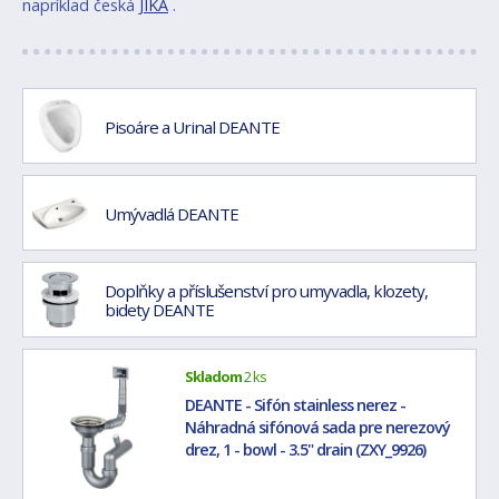
napríklad česká
JIKA
.
Pisoáre a Urinal DEANTE
Umývadlá DEANTE
Doplňky a příslušenství pro umyvadla, klozety,
bidety DEANTE
Skladom
2 ks
DEANTE - Sifón stainless nerez -
Náhradná sifónová sada pre nerezový
drez, 1 - bowl - 3.5" drain (ZXY_9926)