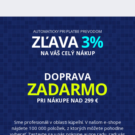
AUTOMATICKY PRI PLATBE PREVODOM
ZĽAVA
3%
NA VÁŠ CELÝ NÁKUP
DOPRAVA
ZADARMO
PRI NÁKUPE NAD 299 €
Sme profesionáli v oblasti kúpeľní. V našom e-shope
nájdete 100 000 položiek, z ktorých môžete pohodlne
vyberať. Zastavte sa u nás pokojne aj pre radu, radi vás