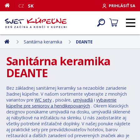
CZ
SK
PRIHLÁSIŤ SA
Sanitárna keramika
DEANTE
Sanitárna keramika
DEANTE
Bez základnej sanitárnej keramiky sa nezaobíde zariadenie
žiadnej kúpeľne. V našom sortimente vyberajte z mnohých
variantov pre
WC sety
, pisoáre,
umývadlá
i
vybavenie
kúpeľne pre seniorov a hendikepovaných
. Okrem klasických
designov ponúkame umývadlá na dosku, umývadlá sklenené
aj nábytkové na inštaláciu na skrinku. U nás zaobstaráte aj
všetky potrebné inštalačné doplnky. V našej ponuke nájdete
aj praktické sety pre prevádzkovateľov hotelov, barov
reštaurácií a ďalších zariadení od preverených značiek ako je