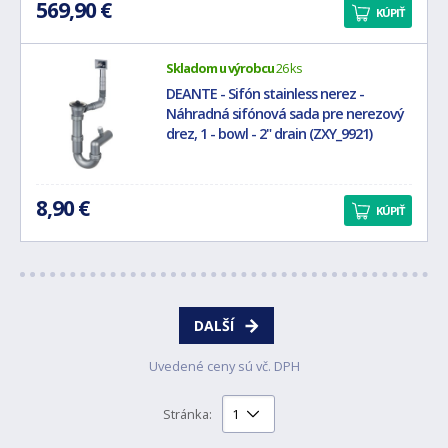
569,90 €
KÚPIŤ
Skladom u výrobcu
26 ks
DEANTE - Sifón stainless nerez -
Náhradná sifónová sada pre nerezový
drez, 1 - bowl - 2" drain (ZXY_9921)
8,90 €
KÚPIŤ
DALŠÍ
Uvedené ceny sú vč. DPH
Stránka: