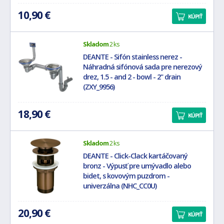
10,90 €
KÚPIŤ
Skladom
2 ks
DEANTE - Sifón stainless nerez -
Náhradná sifónová sada pre nerezový
drez, 1.5 - and 2 - bowl - 2" drain
(ZXY_9956)
18,90 €
KÚPIŤ
Skladom
2 ks
DEANTE - Click-Clack kartáčovaný
bronz - Výpusť pre umývadlo alebo
bidet, s kovovým puzdrom -
univerzálna (NHC_CC0U)
20,90 €
KÚPIŤ