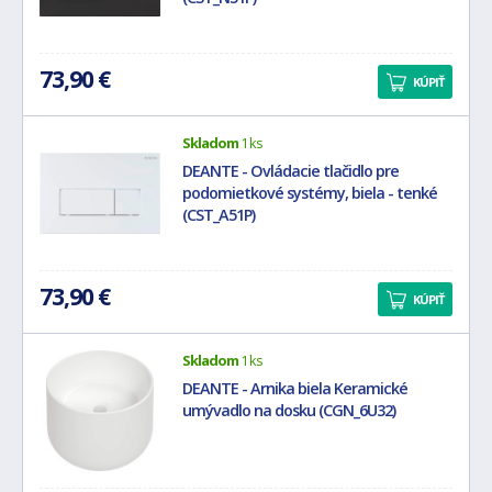
73,90 €
KÚPIŤ
Skladom
1 ks
DEANTE - Ovládacie tlačidlo pre
podomietkové systémy, biela - tenké
(CST_A51P)
73,90 €
KÚPIŤ
Skladom
1 ks
DEANTE - Arnika biela Keramické
umývadlo na dosku (CGN_6U32)