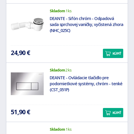
Skladom
1 ks
DEANTE - Sifón chróm - Odpadová
sada sprchovej vaničky, vyčistená zhora
(NHC_025C)
24,90 €
KÚPIŤ
Skladom
2 ks
DEANTE - Ovládacie tlačidlo pre
podomietkové systémy, chróm - tenké
(CST_051P)
51,90 €
KÚPIŤ
Skladom
1 ks