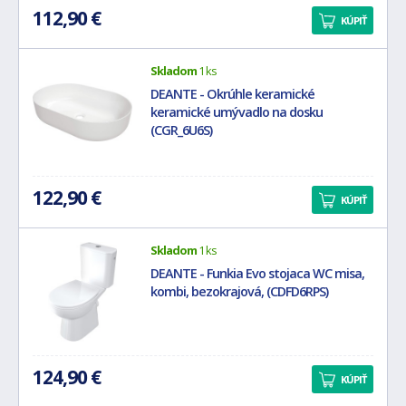
112,90 €
KÚPIŤ
Skladom
1 ks
DEANTE - Okrúhle keramické
keramické umývadlo na dosku
(CGR_6U6S)
122,90 €
KÚPIŤ
Skladom
1 ks
DEANTE - Funkia Evo stojaca WC misa,
kombi, bezokrajová, (CDFD6RPS)
124,90 €
KÚPIŤ