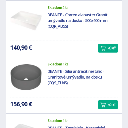
Skladom
2 ks
DEANTE - Correo alabaster Granit
umývadlo na dosku - 500x400 mm
(CQR_AU5S)
140,90 €
KÚPIŤ
Skladom
1 ks
DEANTE - Silia antracit metalic -
Granitové umývadlo, na dosku
(CQS_TU4S)
156,90 €
KÚPIŤ
Skladom
1 ks
DEANTE - Tess biela - Keramické