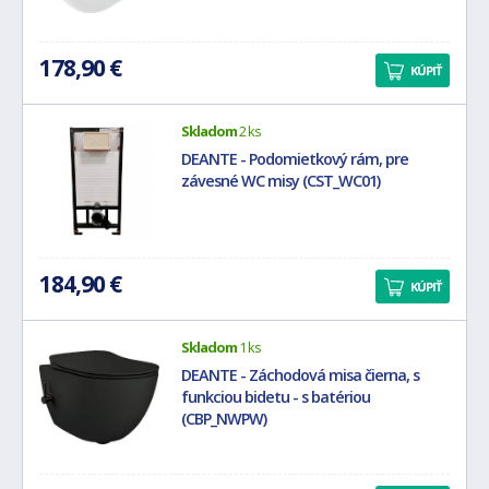
178,90 €
KÚPIŤ
Skladom
2 ks
DEANTE - Podomietkový rám, pre
závesné WC misy (CST_WC01)
184,90 €
KÚPIŤ
Skladom
1 ks
DEANTE - Záchodová misa čierna, s
funkciou bidetu - s batériou
(CBP_NWPW)