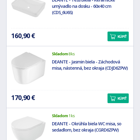
umývadlo na dosku - 60x40 cm
(CDS_6U6S)
160,90 €
KÚPIŤ
Skladom
8 ks
DEANTE - Jasmin biela - Záchodová
misa, nástenná, bez okraja (CDJD6ZPW)
170,90 €
KÚPIŤ
Skladom
1 ks
DEANTE - Okrúhla biela WC misa, so
sedadlom, bez okraja (CGRD6ZPW)