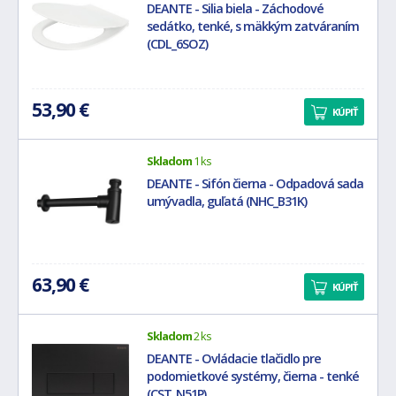
DEANTE - Silia biela - Záchodové
sedátko, tenké, s mäkkým zatváraním
(CDL_6SOZ)
53,90 €
KÚPIŤ
Skladom
1 ks
DEANTE - Sifón čierna - Odpadová sada
umývadla, guľatá (NHC_B31K)
63,90 €
KÚPIŤ
Skladom
2 ks
DEANTE - Ovládacie tlačidlo pre
podomietkové systémy, čierna - tenké
(CST_N51P)