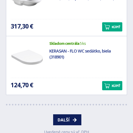
317,30 €
KÚPIŤ
Skladom centrála
5 ks
KERASAN - FLO WC sedátko, biela
(318901)
124,70 €
KÚPIŤ
DALŠÍ
Uvedené ceny sú vč. DPH