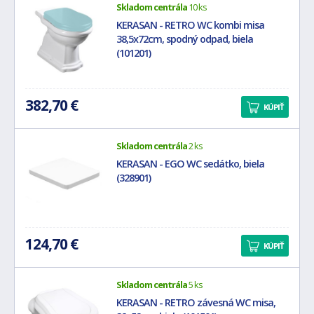
Skladom centrála
10 ks
KERASAN - RETRO WC kombi misa
38,5x72cm, spodný odpad, biela
(101201)
382,70 €
KÚPIŤ
Skladom centrála
2 ks
KERASAN - EGO WC sedátko, biela
(328901)
124,70 €
KÚPIŤ
Skladom centrála
5 ks
KERASAN - RETRO závesná WC misa,