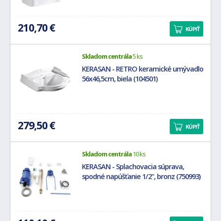
210,70 €
KÚPIŤ
Skladom centrála
5 ks
KERASAN - RETRO keramické umývadlo
56x46,5cm, biela (104501)
279,50 €
KÚPIŤ
Skladom centrála
10 ks
KERASAN - Splachovacia súprava,
spodné napúšťanie 1/2", bronz (750993)