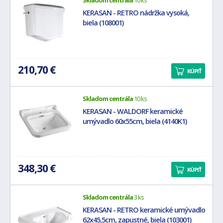
Skladom centrála
10 ks
KERASAN - RETRO nádržka vysoká,
biela (108001)
210,70 €
KÚPIŤ
Skladom centrála
10 ks
KERASAN - WALDORF keramické
umývadlo 60x55cm, biela (4140K1)
348,30 €
KÚPIŤ
Skladom centrála
3 ks
KERASAN - RETRO keramické umývadlo
62x45,5cm, zapustné, biela (103001)