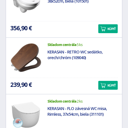
38x52cm, biela (101501)
356,90 €
KÚPIŤ
Skladom centrála
5 ks
KERASAN - RETRO WC sedátko,
orech/chróm (109040)
239,90 €
KÚPIŤ
Skladom centrála
2 ks
KERASAN - FLO závesná WC misa,
Rimless, 37x54cm, biela (311101)