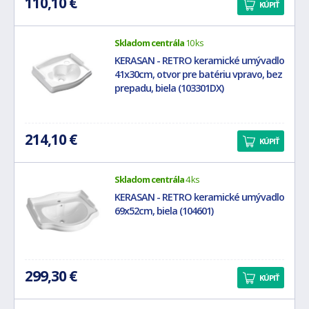
110,10 €
KÚPIŤ
Skladom centrála
10 ks
KERASAN - RETRO keramické umývadlo
41x30cm, otvor pre batériu vpravo, bez
prepadu, biela (103301DX)
214,10 €
KÚPIŤ
Skladom centrála
4 ks
KERASAN - RETRO keramické umývadlo
69x52cm, biela (104601)
299,30 €
KÚPIŤ