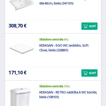
60x40cm, biela (341101)
308,70 €
KÚPIŤ
Skladom centrála
4 ks
KERASAN - EGO WC sedátko, Soft
Close, biela (328801)
171,10 €
KÚPIŤ
Skladom centrála
10 ks
KERASAN - RETRO nádržka k WC kombi,
biela (108101)