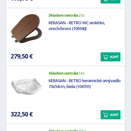
Skladom centrála
2 ks
KERASAN - RETRO WC sedátko,
orech/bronz (109340)
279,50 €
KÚPIŤ
Skladom centrála
5 ks
KERASAN - RETRO keramické umývadlo
73x54cm, biela (104701)
322,50 €
KÚPIŤ