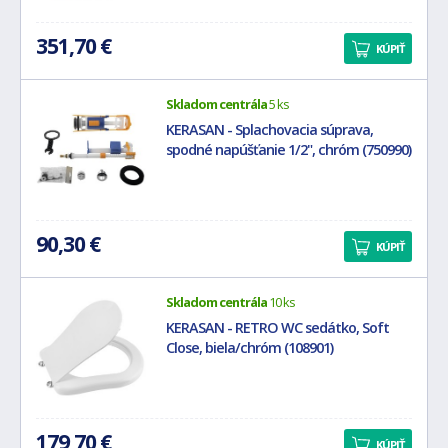
351,70 €
KÚPIŤ
Skladom centrála
5 ks
KERASAN - Splachovacia súprava,
spodné napúšťanie 1/2", chróm (750990)
90,30 €
KÚPIŤ
Skladom centrála
10 ks
KERASAN - RETRO WC sedátko, Soft
Close, biela/chróm (108901)
179,70 €
KÚPIŤ