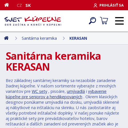
CZ
SK
PRIHLÁSIŤ SA
Sanitárna keramika
KERASAN
Sanitárna keramika
KERASAN
Bez základnej sanitárnej keramiky sa nezaobíde zariadenie
žiadnej kúpeľne. V našom sortimente vyberajte z mnohých
variantov pre
WC sety
, pisoáre,
umývadlá
i
vybavenie
kúpeľne pre seniorov a hendikepovaných
. Okrem klasických
designov ponúkame umývadlá na dosku, umývadlá sklenené
aj nábytkové na inštaláciu na skrinku. U nás zaobstaráte aj
všetky potrebné inštalačné doplnky. V našej ponuke nájdete
aj praktické sety pre prevádzkovateľov hotelov, barov
reštaurácií a ďalších zariadení od preverených značiek ako je