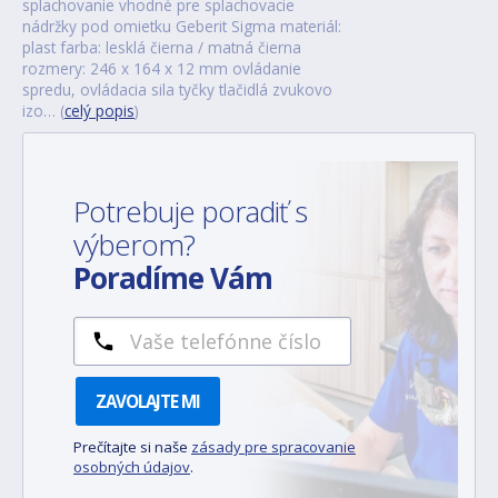
splachovanie vhodné pre splachovacie
nádržky pod omietku Geberit Sigma materiál:
plast farba: lesklá čierna / matná čierna
rozmery: 246 x 164 x 12 mm ovládanie
spredu, ovládacia sila tyčky tlačidlá zvukovo
izo… (
celý popis
)
Potrebuje poradiť s
výberom?
Poradíme Vám
ZAVOLAJTE MI
Prečítajte si naše
zásady pre spracovanie
osobných údajov
.