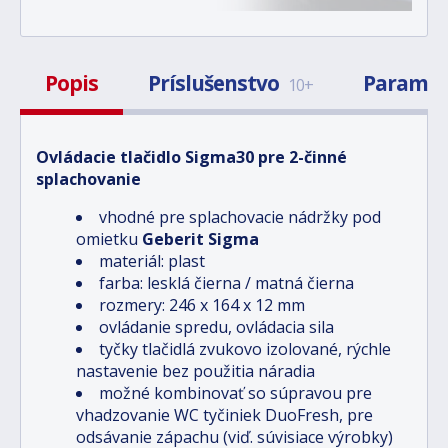
Popis
Príslušenstvo
Paramet
10+
Ovládacie tlačidlo Sigma30 pre 2-činné
splachovanie
vhodné pre splachovacie nádržky pod
omietku
Geberit Sigma
materiál: plast
farba: lesklá čierna / matná čierna
rozmery: 246 x 164 x 12 mm
ovládanie spredu, ovládacia sila
tyčky tlačidlá zvukovo izolované, rýchle
nastavenie bez použitia náradia
možné kombinovať so súpravou pre
vhadzovanie WC tyčiniek DuoFresh, pre
odsávanie zápachu (viď. súvisiace výrobky)