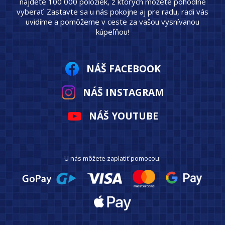
nájdete 100 000 položiek, z ktorých môžete pohodlne
vyberať. Zastavte sa u nás pokojne aj pre radu, radi vás
uvidíme a pomôžeme v ceste za vašou vysnívanou
kúpeľňou!
NÁŠ FACEBOOK
NÁŠ INSTAGRAM
NÁŠ YOUTUBE
U nás môžete zaplatiť pomocou: