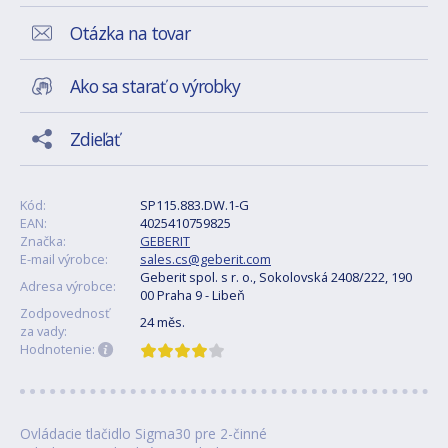
Otázka na tovar
Ako sa starať o výrobky
Zdieľať
Kód:
SP115.883.DW.1-G
EAN:
4025410759825
Značka:
GEBERIT
E-mail výrobce:
sales.cs@geberit.com
Geberit spol. s r. o., Sokolovská 2408/222, 190
Adresa výrobce:
00 Praha 9 - Libeň
Zodpovednosť
24 měs.
za vady:
Hodnotenie:
Ovládacie tlačidlo Sigma30 pre 2-činné