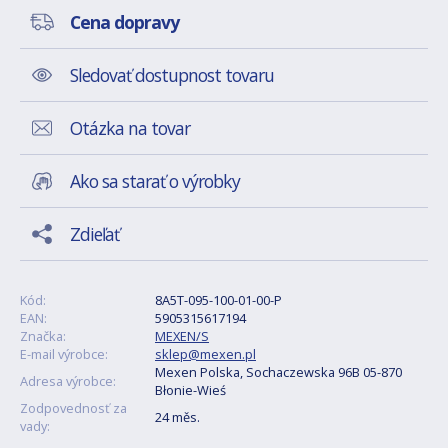
Cena dopravy
Sledovať dostupnost tovaru
Otázka na tovar
Ako sa starať o výrobky
Zdieľať
Kód:
8A5T-095-100-01-00-P
EAN:
5905315617194
Značka:
MEXEN/S
E-mail výrobce:
sklep@mexen.pl
Mexen Polska, Sochaczewska 96B 05-870
Adresa výrobce:
Błonie-Wieś
Zodpovednosť za
24 měs.
vady: