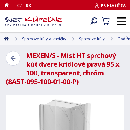
CZ
SK
PRIHLÁSIŤ SA
Sprchové kúty a vaničky
Sprchové kúty
Obdĺžn
MEXEN/S - Mist HT sprchový
kút dvere krídlové pravá 95 x
100, transparent, chróm
(8A5T-095-100-01-00-P)