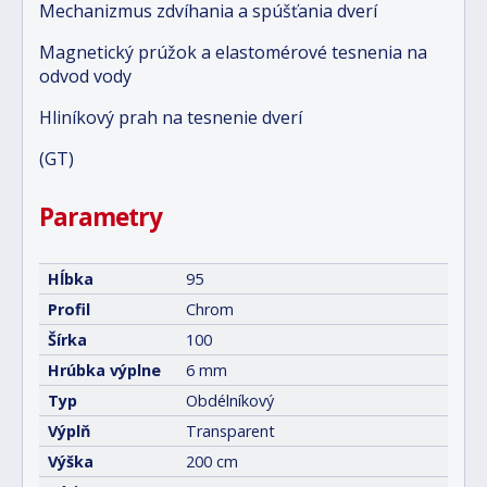
Mechanizmus zdvíhania a spúšťania dverí
Magnetický prúžok a elastomérové tesnenia na
odvod vody
Hliníkový prah na tesnenie dverí
(GT)
Parametry
Hĺbka
95
Profil
Chrom
Šírka
100
Hrúbka výplne
6 mm
Typ
Obdélníkový
Výplň
Transparent
Výška
200 cm