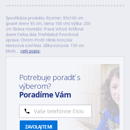
Špecifikácia produktu: Rozmer: 95x100 cm
(pravé dvere 95 cm, stena 100 cm) Výška: 200
cm Strana montáže: Pravá Vchod: Krídlové
dvere Farba skla: Priehľadná Povrchová
úprava: Chróm Profil: Hliník Konzola:
Nerezová oceľ Max. dĺžka konzola: 150 cm
Možn… (
celý popis
)
Potrebuje poradiť s
výberom?
Poradíme Vám
ZAVOLAJTE MI