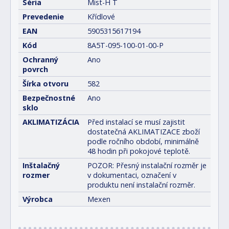
Séria
Mist-H T
Prevedenie
Křídlové
EAN
5905315617194
Kód
8A5T-095-100-01-00-P
Ochranný
Ano
povrch
Šírka otvoru
582
Bezpečnostné
Ano
sklo
AKLIMATIZÁCIA
Před instalací se musí zajistit
dostatečná AKLIMATIZACE zboží
podle ročního období, minimálně
48 hodin při pokojové teplotě.
Inštalačný
POZOR: Přesný instalační rozměr je
rozmer
v dokumentaci, označení v
produktu není instalační rozměr.
Výrobca
Mexen