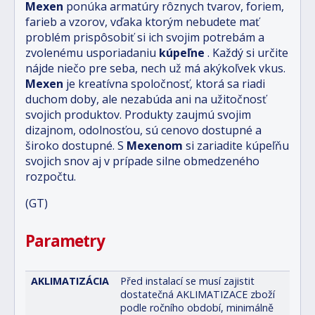
Mexen
ponúka armatúry rôznych tvarov, foriem,
farieb a vzorov, vďaka ktorým nebudete mať
problém prispôsobiť si ich svojim potrebám a
zvolenému usporiadaniu
kúpeľne
. Každý si určite
nájde niečo pre seba, nech už má akýkoľvek vkus.
Mexen
je kreatívna spoločnosť, ktorá sa riadi
duchom doby, ale nezabúda ani na užitočnosť
svojich produktov. Produkty zaujmú svojim
dizajnom, odolnosťou, sú cenovo dostupné a
široko dostupné. S
Mexenom
si zariadite kúpeľňu
svojich snov aj v prípade silne obmedzeného
rozpočtu.
(GT)
Parametry
AKLIMATIZÁCIA
Před instalací se musí zajistit
dostatečná AKLIMATIZACE zboží
podle ročního období, minimálně