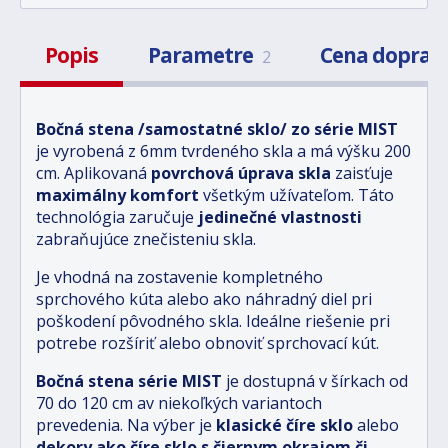
Popis
Parametre
Cena doprav
2
Bočná stena /samostatné sklo/ zo série MIST
je vyrobená z 6mm tvrdeného skla a má výšku 200
cm.
Aplikovaná
povrchová úprava skla
zaisťuje
maximálny komfort
všetkým užívateľom. Táto
technológia
zaručuje
jedinečné vlastnosti
zabraňujúce znečisteniu skla.
Je vhodná na zostavenie kompletného
sprchového kúta alebo ako náhradný diel pri
poškodení pôvodného skla. Ideálne riešenie pri
potrebe rozšíriť alebo obnoviť sprchovací kút.
Bočná stena série MIST
je dostupná v šírkach od
70 do 120 cm av niekoľkých variantoch
prevedenia. Na výber je
klasické číre sklo
alebo
dekory ako číre sklo s čiernym okrajom či