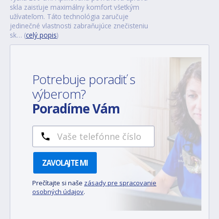
skla zaisťuje maximálny komfort všetkým
užívateľom. Táto technológia zaručuje
jedinečné vlastnosti zabraňujúce znečisteniu
sk… (
celý popis
)
Potrebuje poradiť s
výberom?
Poradíme Vám
ZAVOLAJTE MI
Prečítajte si naše
zásady pre spracovanie
osobných údajov
.