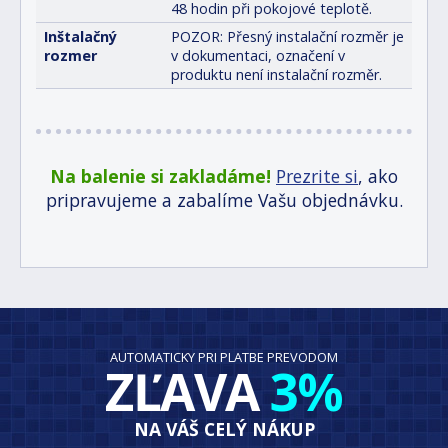
48 hodin při pokojové teplotě.
Inštalačný
POZOR: Přesný instalační rozměr je
rozmer
v dokumentaci, označení v
produktu není instalační rozměr.
Na balenie si zakladáme!
Prezrite si
, ako
pripravujeme a zabalíme Vašu objednávku.
AUTOMATICKY PRI PLATBE PREVODOM
ZĽAVA
3%
NA VÁŠ CELÝ NÁKUP