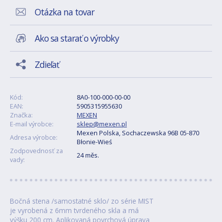
Otázka na tovar
Ako sa starať o výrobky
Zdieľať
Kód:
8A0-100-000-00-00
EAN:
5905315955630
Značka:
MEXEN
E-mail výrobce:
sklep@mexen.pl
Mexen Polska, Sochaczewska 96B 05-870
Adresa výrobce:
Błonie-Wieś
Zodpovednosť za
24 měs.
vady:
Bočná stena /samostatné sklo/ zo série MIST
je vyrobená z 6mm tvrdeného skla a má
výšku 200 cm. Aplikovaná povrchová úprava