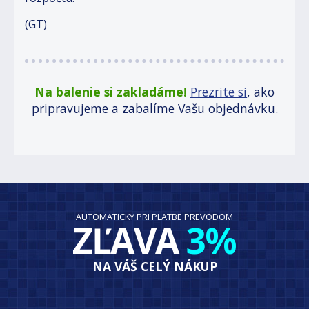
(GT)
Na balenie si zakladáme!
Prezrite si
, ako
pripravujeme a zabalíme Vašu objednávku.
AUTOMATICKY PRI PLATBE PREVODOM
ZĽAVA
3%
NA VÁŠ CELÝ NÁKUP