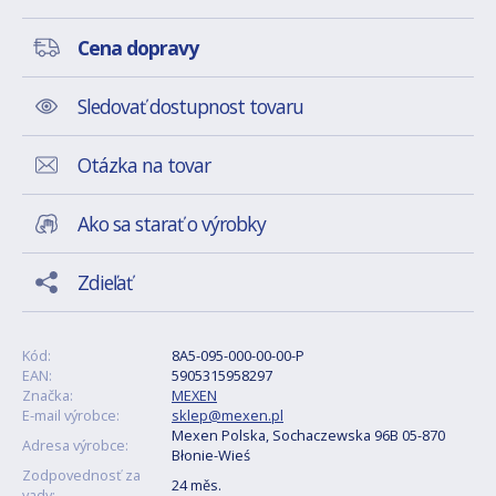
Cena dopravy
Sledovať dostupnost tovaru
Otázka na tovar
Ako sa starať o výrobky
Zdieľať
Kód:
8A5-095-000-00-00-P
EAN:
5905315958297
Značka:
MEXEN
E-mail výrobce:
sklep@mexen.pl
Mexen Polska, Sochaczewska 96B 05-870
Adresa výrobce:
Błonie-Wieś
Zodpovednosť za
24 měs.
vady: