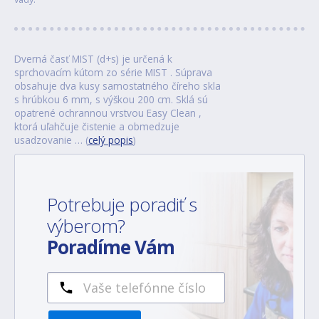
Dverná časť MIST (d+s) je určená k
sprchovacím kútom zo série MIST . Súprava
obsahuje dva kusy samostatného číreho skla
s hrúbkou 6 mm, s výškou 200 cm. Sklá sú
opatrené ochrannou vrstvou Easy Clean ,
ktorá uľahčuje čistenie a obmedzuje
usadzovanie … (
celý popis
)
Potrebuje poradiť s
výberom?
Poradíme Vám