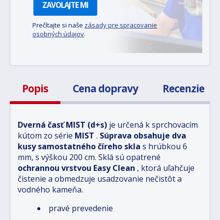
ZAVOLAJTE MI
Prečítajte si naše
zásady pre spracovanie
osobných údajov
.
Popis
Cena dopravy
Recenzie
Dverná časť MIST (d+s)
je určená k sprchovacím
kútom zo série
MIST
.
Súprava obsahuje dva
kusy samostatného číreho skla
s hrúbkou 6
mm, s výškou 200 cm. Sklá sú opatrené
ochrannou vrstvou Easy Clean
, ktorá uľahčuje
čistenie a obmedzuje usadzovanie nečistôt a
vodného kameňa.
pravé prevedenie