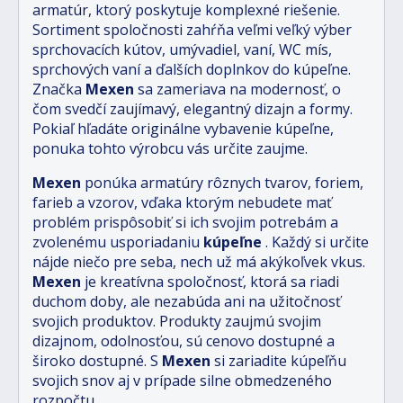
armatúr, ktorý poskytuje komplexné riešenie.
Sortiment spoločnosti zahŕňa veľmi veľký výber
sprchovacích kútov, umývadiel, vaní, WC mís,
sprchových vaní a ďalších doplnkov do kúpeľne.
Značka
Mexen
sa zameriava na modernosť, o
čom svedčí zaujímavý, elegantný dizajn a formy.
Pokiaľ hľadáte originálne vybavenie kúpeľne,
ponuka tohto výrobcu vás určite zaujme.
Mexen
ponúka armatúry rôznych tvarov, foriem,
farieb a vzorov, vďaka ktorým nebudete mať
problém prispôsobiť si ich svojim potrebám a
zvolenému usporiadaniu
kúpeľne
. Každý si určite
nájde niečo pre seba, nech už má akýkoľvek vkus.
Mexen
je kreatívna spoločnosť, ktorá sa riadi
duchom doby, ale nezabúda ani na užitočnosť
svojich produktov. Produkty zaujmú svojim
dizajnom, odolnosťou, sú cenovo dostupné a
široko dostupné. S
Mexen
si zariadite kúpeľňu
svojich snov aj v prípade silne obmedzeného
rozpočtu.