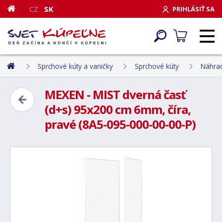
CZ
SK
PRIHLÁSIŤ SA
Sprchové kúty a vaničky
Sprchové kúty
Náhrad
MEXEN - MIST dverná časť
(d+s) 95x200 cm 6mm, číra,
pravé (8A5-095-000-00-00-P)