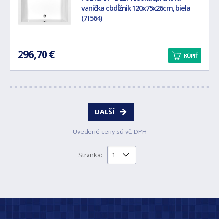
vanička obdĺžnik 120x75x26cm, biela
(71564)
296,70 €
KÚPIŤ
DALŠÍ
Uvedené ceny sú vč. DPH
Stránka: