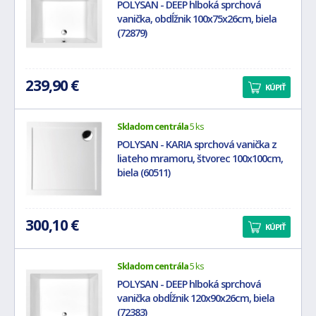
POLYSAN - DEEP hlboká sprchová
vanička, obdĺžnik 100x75x26cm, biela
(72879)
239,90 €
KÚPIŤ
Skladom centrála
5 ks
POLYSAN - KARIA sprchová vanička z
liateho mramoru, štvorec 100x100cm,
biela (60511)
300,10 €
KÚPIŤ
Skladom centrála
5 ks
POLYSAN - DEEP hlboká sprchová
vanička obdĺžnik 120x90x26cm, biela
(72383)