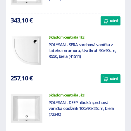
343,10 €
KÚPIŤ
Skladom centrála
4 ks
POLYSAN - SERA sprchová vanička z
liateho mramoru, štvrťkruh 90x90cm,
R550, biela (41511)
257,10 €
KÚPIŤ
Skladom centrála
5 ks
POLYSAN - DEEP hlboká sprchová
vanička obdĺžnik 100x90x26cm, biela
(72340)