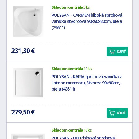
Skladom centrála
5 ks
POLYSAN - CARMEN hlboká sprchová
vanička štvorcová 90x90x30cm, biela
(29611)
231,30 €
KÚPIŤ
Skladom centrála
10 ks
POLYSAN - KARIA sprchová vanička z
liateho mramoru, štvorec 90x90cm,
biela (43511)
279,50 €
KÚPIŤ
Skladom centrála
10 ks
POLYSAN - DEEP hlboká sprchová