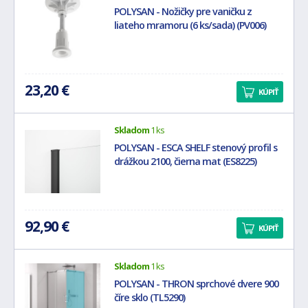
POLYSAN - Nožičky pre vaničku z
liateho mramoru (6 ks/sada) (PV006)
23,20 €
KÚPIŤ
Skladom
1 ks
POLYSAN - ESCA SHELF stenový profil s
drážkou 2100, čierna mat (ES8225)
92,90 €
KÚPIŤ
Skladom
1 ks
POLYSAN - THRON sprchové dvere 900
číre sklo (TL5290)