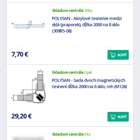
Skladom centrála
10 ks
POLYSAN - Akrylové tesnenie medzi
sklá (praporek), dĺžka 2000 na 8 sklo
(309B5-08)
7,70 €
KÚPIŤ
Skladom centrála
2 pár
POLYSAN - Sada dvoch magnetických
tesnení dĺžka 2000 na 6 sklo, roh (M126)
29,20 €
KÚPIŤ
Skladom centrála
5 ks