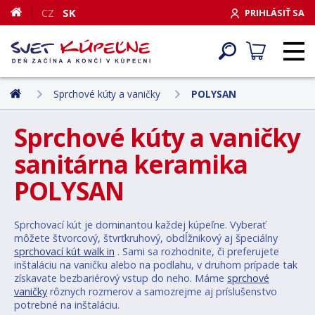
CZ
SK
PRIHLÁSIŤ SA
Sprchové kúty a vaničky
POLYSAN
Sprchové kúty a vaničky
sanitárna keramika
POLYSAN
Sprchovací kút je dominantou každej kúpeľne. Vyberať
môžete štvorcový, štvrťkruhový, obdĺžnikový aj špeciálny
sprchovací kút walk in
. Sami sa rozhodnite, či preferujete
inštaláciu na vaničku alebo na podlahu, v druhom prípade tak
získavate bezbariérový vstup do neho. Máme
sprchové
vaničky
rôznych rozmerov a samozrejme aj príslušenstvo
potrebné na inštaláciu.