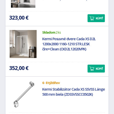
323,00 €
KÚPIŤ
Skladom
2 ks
Kermi Posuvné dvere Cada XS D2L
1200x2000 1160-1210 STR.LESK
číre+Clean (CKD2L12020VPK)
352,00 €
KÚPIŤ
6 - 8 týždňov
Kermi Stabilizátor Cada XS SSVSS Länge
500 mm biela (ZDSSVSSCC0502K)