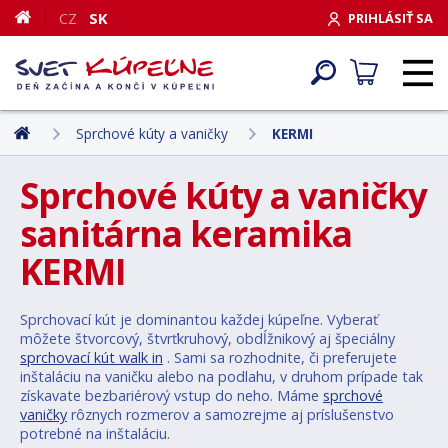
CZ
SK
PRIHLÁSIŤ SA
Sprchové kúty a vaničky
KERMI
Sprchové kúty a vaničky
sanitárna keramika
KERMI
Sprchovací kút je dominantou každej kúpeľne. Vyberať
môžete štvorcový, štvrťkruhový, obdĺžnikový aj špeciálny
sprchovací kút walk in
. Sami sa rozhodnite, či preferujete
inštaláciu na vaničku alebo na podlahu, v druhom prípade tak
získavate bezbariérový vstup do neho. Máme
sprchové
vaničky
rôznych rozmerov a samozrejme aj príslušenstvo
potrebné na inštaláciu.