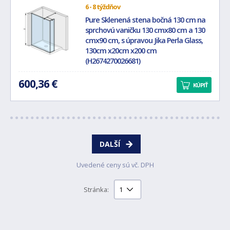
6 - 8 týždňov
Pure Sklenená stena bočná 130 cm na
sprchovú vaničku 130 cmx80 cm a 130
cmx90 cm, s úpravou Jika Perla Glass,
130cm x20cm x200 cm
(H2674270026681)
600,36 €
KÚPIŤ
DALŠÍ
Uvedené ceny sú vč. DPH
Stránka: