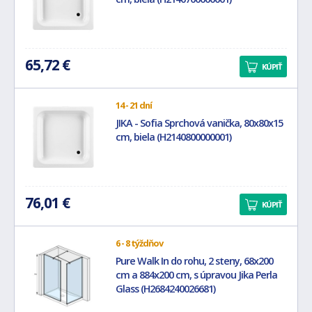
65,72 €
KÚPIŤ
14 - 21 dní
JIKA - Sofia Sprchová vanička, 80x80x15
cm, biela (H2140800000001)
76,01 €
KÚPIŤ
6 - 8 týždňov
Pure Walk In do rohu, 2 steny, 68x200
cm a 884x200 cm, s úpravou Jika Perla
Glass (H2684240026681)