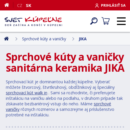
CZ
SK
PRIHLÁSIŤ SA
Sprchové kúty a vaničky
JIKA
Sprchové kúty a vaničky
sanitárna keramika JIKA
Sprchovací kút je dominantou každej kúpeľne. Vyberať
môžete štvorcový, štvrťkruhový, obdĺžnikový aj špeciálny
sprchovací kút walk in
. Sami sa rozhodnite, či preferujete
inštaláciu na vaničku alebo na podlahu, v druhom prípade tak
získavate bezbariérový vstup do neho. Máme
sprchové
vaničky
rôznych rozmerov a samozrejme aj príslušenstvo
potrebné na inštaláciu.