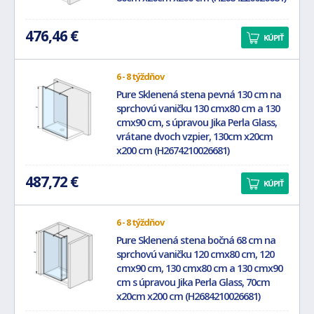
476,46 €
KÚPIŤ
6 - 8 týždňov
Pure Sklenená stena pevná 130 cm na
sprchovú vaničku 130 cmx80 cm a 130
cmx90 cm, s úpravou Jika Perla Glass,
vrátane dvoch vzpier, 130cm x20cm
x200 cm (H2674210026681)
487,72 €
KÚPIŤ
6 - 8 týždňov
Pure Sklenená stena bočná 68 cm na
sprchovú vaničku 120 cmx80 cm, 120
cmx90 cm, 130 cmx80 cm a 130 cmx90
cm s úpravou Jika Perla Glass, 70cm
x20cm x200 cm (H2684210026681)