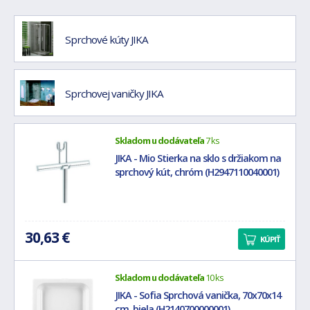
Sprchové kúty JIKA
Sprchovej vaničky JIKA
Skladom u dodávateľa
7 ks
JIKA - Mio Stierka na sklo s držiakom na
sprchový kút, chróm (H2947110040001)
30,63 €
KÚPIŤ
Skladom u dodávateľa
10 ks
JIKA - Sofia Sprchová vanička, 70x70x14
cm, biela (H2140700000001)