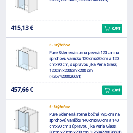
415,13 €
KÚPIŤ
6 - 8 týždňov
Pure Sklenená stena pevná 120 cm na
sprchovú vaničku 120 cmx80 cm a 120
cmx90 cm, s úpravou Jika Perla Glass,
120cm x200cm x200 cm
(H2674200026681)
457,66 €
KÚPIŤ
6 - 8 týždňov
Pure Sklenená stena bočná 79,5 cm na
sprchovú vaničku 140 cmx80 cm a 140
cmx90 cm s úpravou Jika Perla Glass,
80cm x20cm x200 cm (H2684220026681)