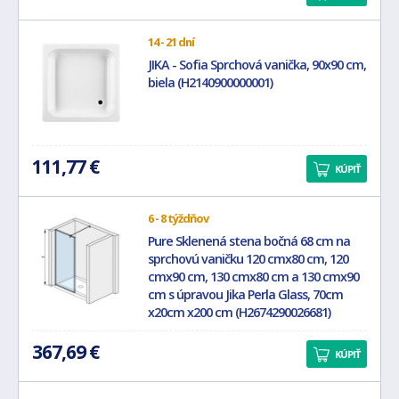
14 - 21 dní
JIKA - Sofia Sprchová vanička, 90x90 cm,
biela (H2140900000001)
111,77 €
KÚPIŤ
6 - 8 týždňov
Pure Sklenená stena bočná 68 cm na
sprchovú vaničku 120 cmx80 cm, 120
cmx90 cm, 130 cmx80 cm a 130 cmx90
cm s úpravou Jika Perla Glass, 70cm
x20cm x200 cm (H2674290026681)
367,69 €
KÚPIŤ