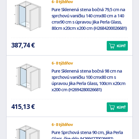
6 - 8 týždňov
Pure Sklenená stena bočná 79,5 cm na
sprchovú vaničku 140 cmx80 cm a 140
cmx90 cm s úpravou Jika Perla Glass,
80cm x20cm x200 cm (H2684200026681)
387,74 €
KÚPIŤ
6 - 8 týždňov
Pure Sklenená stena bočná 98 cm na
sprchovú vaničku 100 cmx80 cm s
úpravou Jika Perla Glass, 100cm x20cm
x200 cm (H2694280026681)
415,13 €
KÚPIŤ
6 - 8 týždňov
Pure Sprchová stena 90 cm, Jika Perla
Glass, číre sklo (H2694270026681)