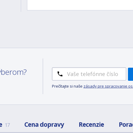
 výberom?
Prečítajte si naše
zásady pre spracovanie o
e
Cena dopravy
Recenzie
Pora
17