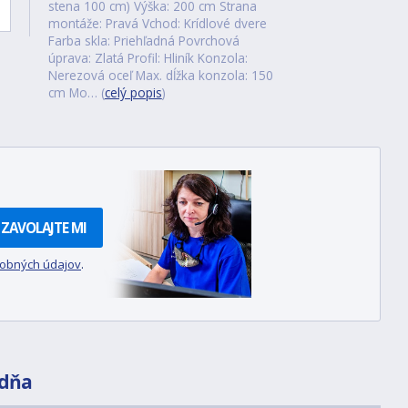
stena 100 cm) Výška: 200 cm Strana
montáže: Pravá Vchod: Krídlové dvere
Farba skla: Priehľadná Povrchová
úprava: Zlatá Profil: Hliník Konzola:
Nerezová oceľ Max. dĺžka konzola: 150
cm Mo… (
celý popis
)
ZAVOLAJTE MI
sobných údajov
.
dňa