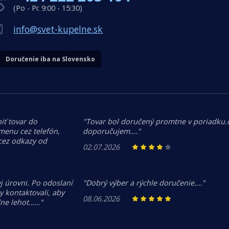
(Po - Pi: 9:00 - 15:30)
info@svet-kupelne.sk
Doručenie iba na Slovensko
iť tovar do
"Tovar bol doručený promtne v poriadku
menu cez telefón,
doporučujem.…"
 cez odkazy od
02.07.2026
j úrovni. Po odoslaní
"Dobrý výber a rýchle doručenie.…"
 kontaktovali, aby
08.06.2026
dne lehot……"