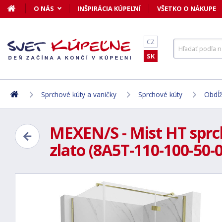
O NÁS
INŠPIRÁCIA KÚPEĽNÍ
VŠETKO O NÁKUPE
CZ
SK
Sprchové kúty a vaničky
Sprchové kúty
Obdĺž
MEXEN/S - Mist HT sprch
zlato (8A5T-110-100-50-0