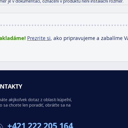
měr je v dokumentaci, označení v produktu není instalační rozměr.
zakladáme!
Prezrite si
, ako pripravujeme a zabalíme V
NTAKTY
áte akýkoľvek dotaz z oblasti kúpeľní,
o sa chcete len poradiť, obráťte sa na
+421 222 205 164