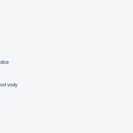
dice
vod vody