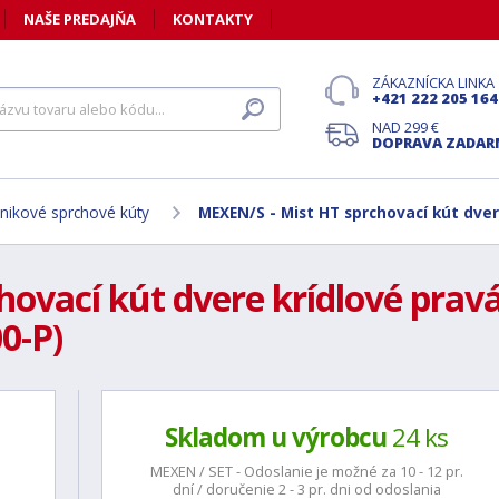
NAŠE PREDAJŇA
KONTAKTY
ZÁKAZNÍCKA LINKA
+421 222 205 164
NAD 299 €
DOPRAVA ZADA
nikové sprchové kúty
MEXEN/S - Mist HT sprchovací kút dver
ovací kút dvere krídlové pravá
0-P)
Skladom u výrobcu
24 ks
MEXEN / SET - Odoslanie je možné za 10 - 12 pr.
dní / doručenie 2 - 3 pr. dni od odoslania