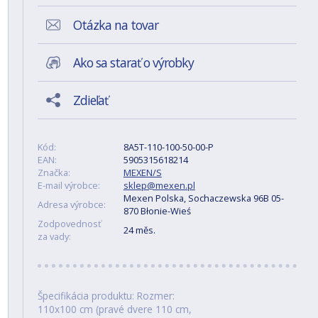
Otázka na tovar
Ako sa starať o výrobky
Zdieľať
Kód:
8A5T-110-100-50-00-P
EAN:
5905315618214
Značka:
MEXEN/S
E-mail výrobce:
sklep@mexen.pl
Mexen Polska, Sochaczewska 96B 05-
Adresa výrobce:
870 Błonie-Wieś
Zodpovednosť
24 měs.
za vady:
Špecifikácia produktu: Rozmer:
110x100 cm (pravé dvere 110 cm,