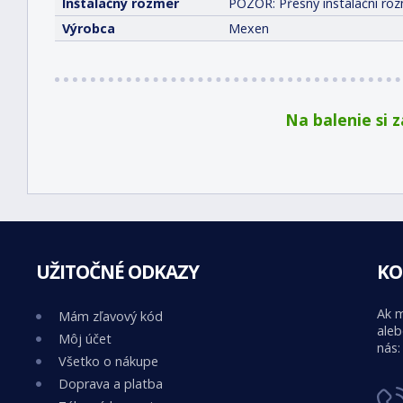
Inštalačný rozmer
POZOR: Přesný instalační roz
Výrobca
Mexen
Na balenie si 
UŽITOČNÉ ODKAZY
KO
Ak m
Mám zľavový kód
aleb
Môj účet
nás:
Všetko o nákupe
Doprava a platba