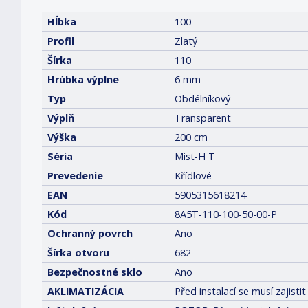
Hĺbka
100
Profil
Zlatý
Šírka
110
Hrúbka výplne
6 mm
Typ
Obdélníkový
Výplň
Transparent
Výška
200 cm
Séria
Mist-H T
Prevedenie
Křídlové
EAN
5905315618214
Kód
8A5T-110-100-50-00-P
Ochranný povrch
Ano
Šírka otvoru
682
Bezpečnostné sklo
Ano
AKLIMATIZÁCIA
Před instalací se musí zajis