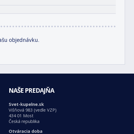
ašu objednávku.
NAŠE PREDAJŇA
Svet-kupelne.sk
Višňová 983 (vedle VZP)
434 01 Most
Česká republika
Otváracia doba