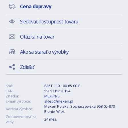
Cena dopravy
Sledovať dostupnost tovaru
Otázka na tovar
Ako sa starať o výrobky
Zdieľať
Kód:
8A5T-110-100-65-00-P
EAN:
5905315620194
Značka:
MEXEN/S
E-mail výrobce:
sklep@mexen.pl
Mexen Polska, Sochaczewska 96B 05-870
Adresa výrobce:
Błonie-Wieś
Zodpovednosť za
24 měs.
vady: