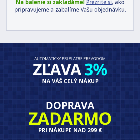
Na balenie si zakladáme!
Prezrite si
, ako
pripravujeme a zabalíme Vašu objednávku.
AUTOMATICKY PRI PLATBE PREVODOM
ZĽAVA
3%
NA VÁŠ CELÝ NÁKUP
DOPRAVA
ZADARMO
PRI NÁKUPE NAD 299 €