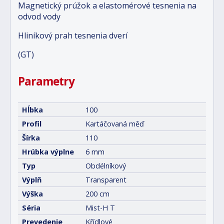
Magnetický prúžok a elastomérové tesnenia na
odvod vody
Hliníkový prah tesnenia dverí
(GT)
Parametry
Hĺbka
100
Profil
Kartáčovaná měď
Šírka
110
Hrúbka výplne
6 mm
Typ
Obdélníkový
Výplň
Transparent
Výška
200 cm
Séria
Mist-H T
Prevedenie
Křídlové