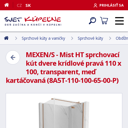
CZ
SK
PRIHLÁSIŤ SA
Sprchové kúty a vaničky
Sprchové kúty
Obdĺžn
MEXEN/S - Mist HT sprchovací
kút dvere krídlové pravá 110 x
100, transparent, meď
kartáčovaná (8A5T-110-100-65-00-P)