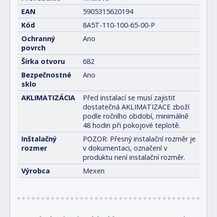
EAN
5905315620194
Kód
8A5T-110-100-65-00-P
Ochranný
Ano
povrch
Šírka otvoru
682
Bezpečnostné
Ano
sklo
AKLIMATIZÁCIA
Před instalací se musí zajistit
dostatečná AKLIMATIZACE zboží
podle ročního období, minimálně
48 hodin při pokojové teplotě.
Inštalačný
POZOR: Přesný instalační rozměr je
rozmer
v dokumentaci, označení v
produktu není instalační rozměr.
Výrobca
Mexen