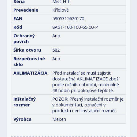
Séria
Mist-H T
Prevedenie
Křídlové
EAN
5905315620170
Kód
8A5T-100-100-65-00-P
Ochranný
Ano
povrch
Šírka otvoru
582
Bezpečnostné
Ano
sklo
AKLIMATIZÁCIA
Před instalací se musí zajistit
dostatečná AKLIMATIZACE zboží
podle ročního období, minimálně
48 hodin při pokojové teplotě.
Inštalačný
POZOR: Přesný instalační rozměr je
rozmer
v dokumentaci, označení v
produktu není instalační rozměr.
Výrobca
Mexen