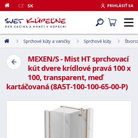
CZ
SK
PRIHLÁSIŤ SA
Sprchové kúty a vaničky
Sprchové kúty
Štvorc
MEXEN/S - Mist HT sprchovací
kút dvere krídlové pravá 100 x
100, transparent, meď
kartáčovaná (8A5T-100-100-65-00-P)