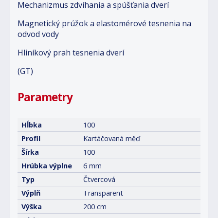
Mechanizmus zdvíhania a spúšťania dverí
Magnetický prúžok a elastomérové tesnenia na
odvod vody
Hliníkový prah tesnenia dverí
(GT)
Parametry
Hĺbka
100
Profil
Kartáčovaná měď
Šírka
100
Hrúbka výplne
6 mm
Typ
Čtvercová
Výplň
Transparent
Výška
200 cm