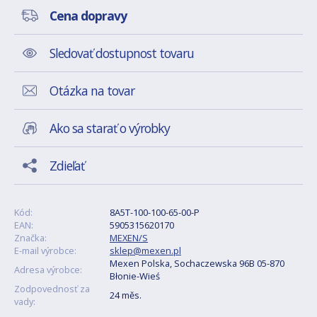
Cena dopravy
Sledovať dostupnost tovaru
Otázka na tovar
Ako sa starať o výrobky
Zdieľať
Kód:
8A5T-100-100-65-00-P
EAN:
5905315620170
Značka:
MEXEN/S
E-mail výrobce:
sklep@mexen.pl
Mexen Polska, Sochaczewska 96B 05-870
Adresa výrobce:
Błonie-Wieś
Zodpovednosť za
24 měs.
vady: