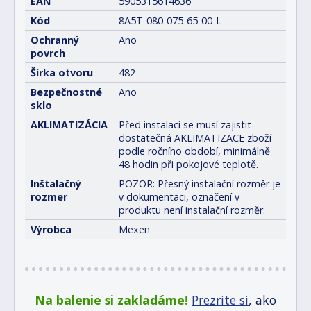
EAN
5905315614636
Kód
8A5T-080-075-65-00-L
Ochranný
Ano
povrch
Šírka otvoru
482
Bezpečnostné
Ano
sklo
AKLIMATIZÁCIA
Před instalací se musí zajistit
dostatečná AKLIMATIZACE zboží
podle ročního období, minimálně
48 hodin při pokojové teplotě.
Inštalačný
POZOR: Přesný instalační rozměr je
rozmer
v dokumentaci, označení v
produktu není instalační rozměr.
Výrobca
Mexen
Na balenie si zakladáme!
Prezrite si
, ako