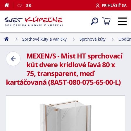
CZ
SK
PRIHLÁSIŤ SA
Sprchové kúty a vaničky
Sprchové kúty
Obdĺžn
MEXEN/S - Mist HT sprchovací
kút dvere krídlové ľavá 80 x
75, transparent, meď
kartáčovaná (8A5T-080-075-65-00-L)