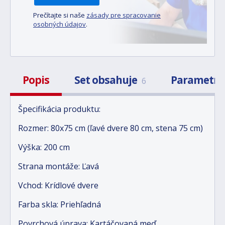
Prečítajte si naše
zásady pre spracovanie
osobných údajov
.
Popis
Set obsahuje
Parametr
6
Špecifikácia produktu:
Rozmer: 80x75 cm (ľavé dvere 80 cm, stena 75 cm)
Výška: 200 cm
Strana montáže: Ľavá
Vchod: Krídlové dvere
Farba skla: Priehľadná
Povrchová úprava: Kartáčovaná meď