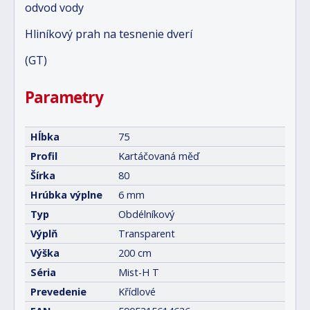
odvod vody
Hliníkový prah na tesnenie dverí
(GT)
Parametry
Hĺbka
75
Profil
Kartáčovaná měď
Šírka
80
Hrúbka výplne
6 mm
Typ
Obdélníkový
Výplň
Transparent
Výška
200 cm
Séria
Mist-H T
Prevedenie
Křídlové