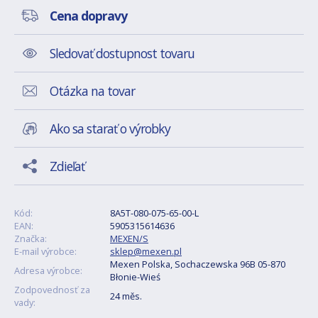
Cena dopravy
Sledovať dostupnost tovaru
Otázka na tovar
Ako sa starať o výrobky
Zdieľať
Kód:
8A5T-080-075-65-00-L
EAN:
5905315614636
Značka:
MEXEN/S
E-mail výrobce:
sklep@mexen.pl
Mexen Polska, Sochaczewska 96B 05-870
Adresa výrobce:
Błonie-Wieś
Zodpovednosť za
24 měs.
vady: