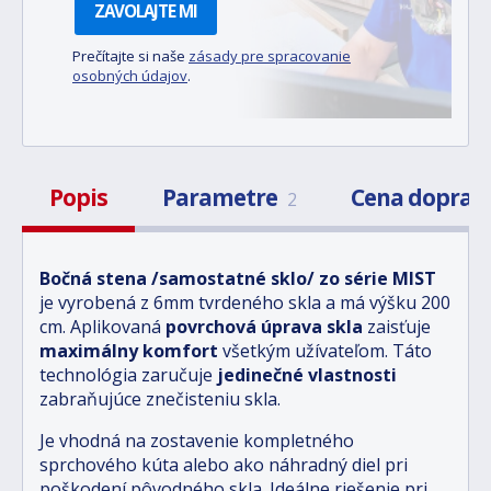
ZAVOLAJTE MI
Prečítajte si naše
zásady pre spracovanie
osobných údajov
.
Popis
Parametre
Cena doprav
2
Bočná stena /samostatné sklo/ zo série MIST
je vyrobená z 6mm tvrdeného skla a má výšku 200
cm.
Aplikovaná
povrchová úprava skla
zaisťuje
maximálny komfort
všetkým užívateľom. Táto
technológia
zaručuje
jedinečné vlastnosti
zabraňujúce znečisteniu skla.
Je vhodná na zostavenie kompletného
sprchového kúta alebo ako náhradný diel pri
poškodení pôvodného skla. Ideálne riešenie pri