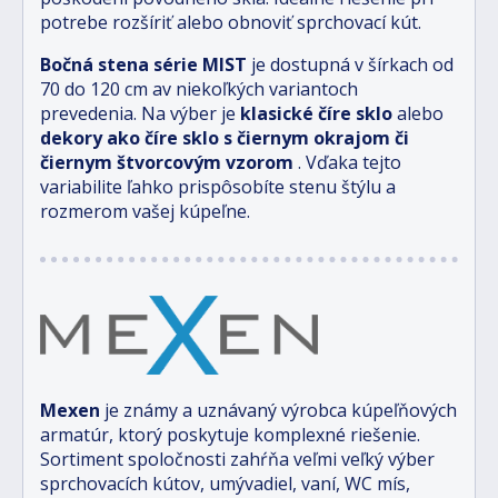
potrebe rozšíriť alebo obnoviť sprchovací kút.
Bočná stena série MIST
je dostupná v šírkach od
70 do 120 cm av niekoľkých variantoch
prevedenia. Na výber je
klasické číre sklo
alebo
dekory ako číre sklo s čiernym okrajom či
čiernym štvorcovým vzorom
. Vďaka tejto
variabilite ľahko prispôsobíte stenu štýlu a
rozmerom vašej kúpeľne.
Mexen
je známy a uznávaný výrobca kúpeľňových
armatúr, ktorý poskytuje komplexné riešenie.
Sortiment spoločnosti zahŕňa veľmi veľký výber
sprchovacích kútov, umývadiel, vaní, WC mís,