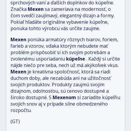
sprchových vaní a ďalších doplnkov do kúpeľne.
Značka
Mexen
sa zameriava na modernosť, o
čom svedčí zaujímavý, elegantný dizajn a formy.
Pokiaľ hľadáte originálne vybavenie kúpeľne,
ponuka tohto výrobcu vás určite zaujme.
Mexen
ponúka armatúry rôznych tvarov, foriem,
farieb a vzorov, vďaka ktorým nebudete mať
problém prispôsobiť si ich svojim potrebám a
zvolenému usporiadaniu
kúpeľne
. Každý si určite
nájde niečo pre seba, nech už má akýkoľvek vkus.
Mexen
je kreatívna spoločnosť, ktorá sa riadi
duchom doby, ale nezabúda ani na užitočnosť
svojich produktov. Produkty zaujmú svojim
dizajnom, odolnosťou, sú cenovo dostupné a
široko dostupné. S
Mexenom
si zariadite kúpeľňu
svojich snov aj v prípade silne obmedzeného
rozpočtu.
(GT)