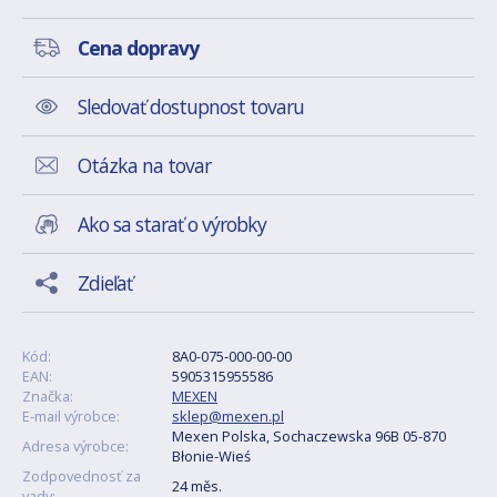
Cena dopravy
Sledovať dostupnost tovaru
Otázka na tovar
Ako sa starať o výrobky
Zdieľať
Kód:
8A0-075-000-00-00
EAN:
5905315955586
Značka:
MEXEN
E-mail výrobce:
sklep@mexen.pl
Mexen Polska, Sochaczewska 96B 05-870
Adresa výrobce:
Błonie-Wieś
Zodpovednosť za
24 měs.
vady: