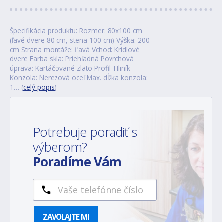
Špecifikácia produktu: Rozmer: 80x100 cm
(ľavé dvere 80 cm, stena 100 cm) Výška: 200
cm Strana montáže: Ľavá Vchod: Krídlové
dvere Farba skla: Priehľadná Povrchová
úprava: Kartáčované zlato Profil: Hliník
Konzola: Nerezová oceľ Max. dĺžka konzola:
1… (
celý popis
)
Potrebuje poradiť s
výberom?
Poradíme Vám
ZAVOLAJTE MI