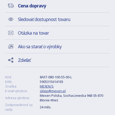
Cena dopravy
Sledovať dostupnost tovaru
Otázka na tovar
Ako sa starať o výrobky
Zdieľať
Kód:
8A5T-080-100-55-00-L
EAN:
5905315614193
Značka:
MEXEN/S
E-mail výrobce:
sklep@mexen.pl
Mexen Polska, Sochaczewska 96B 05-870
Adresa výrobce:
Błonie-Wieś
Zodpovednosť za
24 měs.
vady: