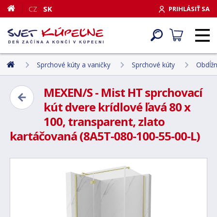
CZ
SK
PRIHLÁSIŤ SA
Sprchové kúty a vaničky
Sprchové kúty
Obdĺžn
MEXEN/S - Mist HT sprchovací
kút dvere krídlové ľavá 80 x
100, transparent, zlato
kartáčovaná (8A5T-080-100-55-00-L)