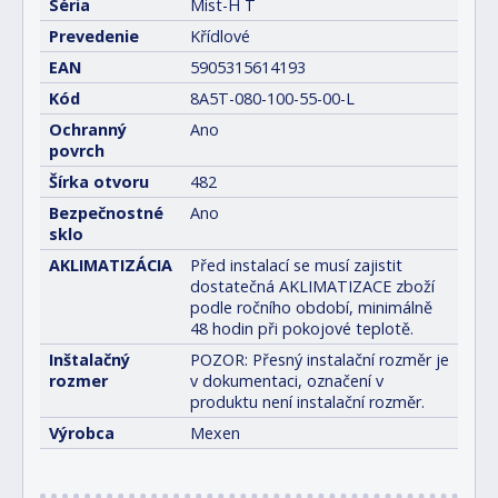
Séria
Mist-H T
Prevedenie
Křídlové
EAN
5905315614193
Kód
8A5T-080-100-55-00-L
Ochranný
Ano
povrch
Šírka otvoru
482
Bezpečnostné
Ano
sklo
AKLIMATIZÁCIA
Před instalací se musí zajistit
dostatečná AKLIMATIZACE zboží
podle ročního období, minimálně
48 hodin při pokojové teplotě.
Inštalačný
POZOR: Přesný instalační rozměr je
rozmer
v dokumentaci, označení v
produktu není instalační rozměr.
Výrobca
Mexen