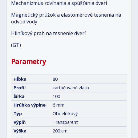
Mechanizmus zdvíhania a spúšťania dverí
Magnetický prúžok a elastomérové tesnenia na
odvod vody
Hliníkový prah na tesnenie dverí
(GT)
Parametry
Hĺbka
80
Profil
kartáčované zlato
Šírka
100
Hrúbka výplne
6 mm
Typ
Obdélníkový
Výplň
Transparent
Výška
200 cm