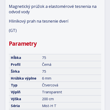
Magnetický prúžok a elastomérové tesnenia na
odvod vody
Hliníkový prah na tesnenie dverí
(GT)
Parametry
Hĺbka
75
Profil
Černá
Šírka
75
Hrúbka výplne
6 mm
Typ
Čtvercová
Výplň
Transparent
Výška
200 cm
Séria
Mist-H T