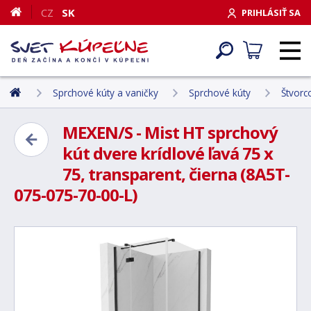
CZ
SK
PRIHLÁSIŤ SA
Sprchové kúty a vaničky
Sprchové kúty
Štvorc
MEXEN/S - Mist HT sprchový
kút dvere krídlové ľavá 75 x
75, transparent, čierna (8A5T-
075-075-70-00-L)