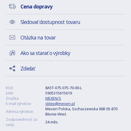
Cena dopravy
Sledovať dostupnost tovaru
Otázka na tovar
Ako sa starať o výrobky
Zdieľať
Kód:
8A5T-075-075-70-00-L
EAN:
5905315615619
Značka:
MEXEN/S
E-mail výrobce:
sklep@mexen.pl
Mexen Polska, Sochaczewska 96B 05-870
Adresa výrobce:
Błonie-Wieś
Zodpovednosť za
24 měs.
vady: