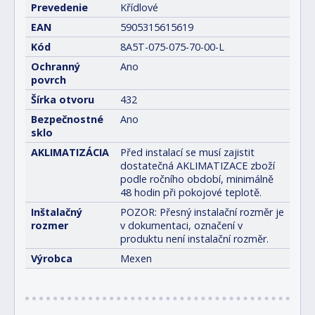
Prevedenie
Křídlové
EAN
5905315615619
Kód
8A5T-075-075-70-00-L
Ochranný
Ano
povrch
Šírka otvoru
432
Bezpečnostné
Ano
sklo
AKLIMATIZÁCIA
Před instalací se musí zajistit
dostatečná AKLIMATIZACE zboží
podle ročního období, minimálně
48 hodin při pokojové teplotě.
Inštalačný
POZOR: Přesný instalační rozměr je
rozmer
v dokumentaci, označení v
produktu není instalační rozměr.
Výrobca
Mexen