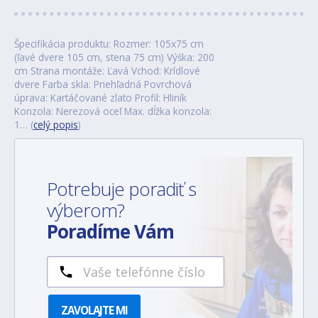
Špecifikácia produktu: Rozmer: 105x75 cm
(ľavé dvere 105 cm, stena 75 cm) Výška: 200
cm Strana montáže: Ľavá Vchod: Krídlové
dvere Farba skla: Priehľadná Povrchová
úprava: Kartáčované zlato Profil: Hliník
Konzola: Nerezová oceľ Max. dĺžka konzola:
1… (
celý popis
)
Potrebuje poradiť s
výberom?
Poradíme Vám
ZAVOLAJTE MI