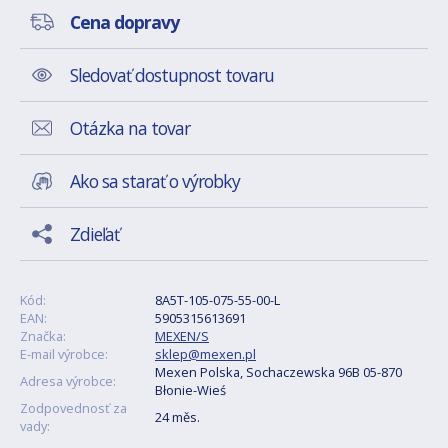
Cena dopravy
Sledovať dostupnost tovaru
Otázka na tovar
Ako sa starať o výrobky
Zdieľať
Kód:
8A5T-105-075-55-00-L
EAN:
5905315613691
Značka:
MEXEN/S
E-mail výrobce:
sklep@mexen.pl
Mexen Polska, Sochaczewska 96B 05-870
Adresa výrobce:
Błonie-Wieś
Zodpovednosť za
24 měs.
vady: