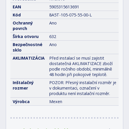
EAN
5905315613691
Kód
8A5T-105-075-55-00-L
Ochranný
Ano
povrch
Šírka otvoru
632
Bezpečnostné
Ano
sklo
AKLIMATIZÁCIA
Před instalací se musí zajistit
dostatečná AKLIMATIZACE zboží
podle ročního období, minimálně
48 hodin při pokojové teplotě.
Inštalačný
POZOR: Přesný instalační rozměr je
rozmer
v dokumentaci, označení v
produktu není instalační rozměr.
Výrobca
Mexen