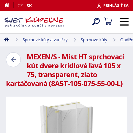
CZ
SK
PRIHLÁSIŤ SA
Sprchové kúty a vaničky
Sprchové kúty
Obdĺžn
MEXEN/S - Mist HT sprchovací
kút dvere krídlové ľavá 105 x
75, transparent, zlato
kartáčovaná (8A5T-105-075-55-00-L)