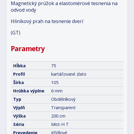
Magnetický prúžok a elastomérové tesnenia na
odvod vody
Hliníkový prah na tesnenie dverí
(GT)
Parametry
Hĺbka
75
Profil
kartáčované zlato
Šírka
105
Hrúbka výplne
6 mm
Typ
Obdélníkový
Výplň
Transparent
Výška
200 cm
Séria
Mist-H T
Prevedenie
Křídlové