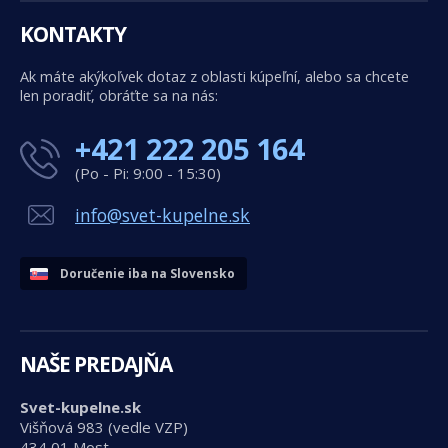
KONTAKTY
Ak máte akýkoľvek dotaz z oblasti kúpeľní, alebo sa chcete
len poradiť, obráťte sa na nás:
+421 222 205 164
(Po - Pi: 9:00 - 15:30)
info@svet-kupelne.sk
Doručenie iba na Slovensko
NAŠE PREDAJŇA
Svet-kupelne.sk
Višňová 983 (vedle VZP)
434 01 Most