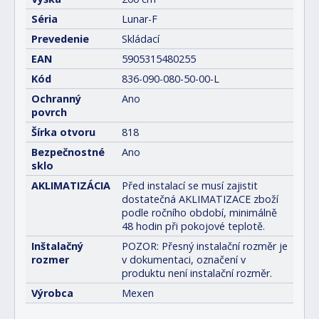
Séria
Lunar-F
Prevedenie
Skládací
EAN
5905315480255
Kód
836-090-080-50-00-L
Ochranný
Ano
povrch
Šírka otvoru
818
Bezpečnostné
Ano
sklo
AKLIMATIZÁCIA
Před instalací se musí zajistit
dostatečná AKLIMATIZACE zboží
podle ročního období, minimálně
48 hodin při pokojové teplotě.
Inštalačný
POZOR: Přesný instalační rozměr je
rozmer
v dokumentaci, označení v
produktu není instalační rozměr.
Výrobca
Mexen