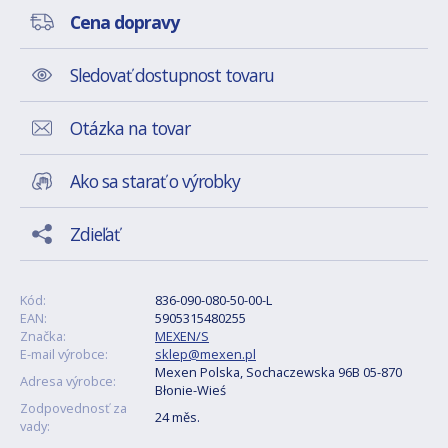
Cena dopravy
Sledovať dostupnost tovaru
Otázka na tovar
Ako sa starať o výrobky
Zdieľať
Kód:
836-090-080-50-00-L
EAN:
5905315480255
Značka:
MEXEN/S
E-mail výrobce:
sklep@mexen.pl
Mexen Polska, Sochaczewska 96B 05-870
Adresa výrobce:
Błonie-Wieś
Zodpovednosť za
24 měs.
vady: