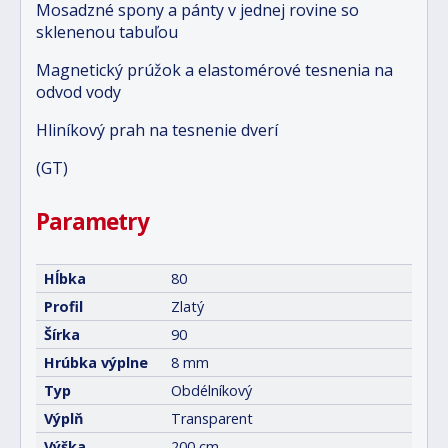
Mosadzné spony a pánty v jednej rovine so
sklenenou tabuľou
Magnetický prúžok a elastomérové tesnenia na
odvod vody
Hliníkový prah na tesnenie dverí
(GT)
Parametry
Hĺbka
80
Profil
Zlatý
Šírka
90
Hrúbka výplne
8 mm
Typ
Obdélníkový
Výplň
Transparent
Výška
200 cm