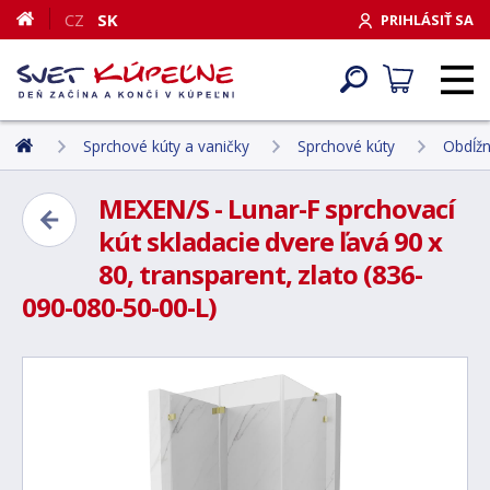
CZ
SK
PRIHLÁSIŤ SA
Sprchové kúty a vaničky
Sprchové kúty
Obdĺžn
MEXEN/S - Lunar-F sprchovací
kút skladacie dvere ľavá 90 x
80, transparent, zlato (836-
090-080-50-00-L)