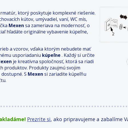
rmatúr, ktorý poskytuje komplexné riešenie.
chovacích kútov, umývadiel, vaní, WC mís,
ačka
Mexen
sa zameriava na modernosť, o
iaľ hľadáte originálne vybavenie kúpeľne,
arieb a vzorov, vďaka ktorým nebudete mať
lenému usporiadaniu
kúpeľne
. Každý si určite
exen
je kreatívna spoločnosť, ktorá sa riadi
ch produktov. Produkty zaujmú svojim
 dostupné. S
Mexen
si zariadite kúpeľňu
tu.
zakladáme!
Prezrite si
, ako pripravujeme a zabalíme V