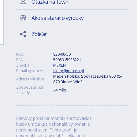
Otázka na tovar
Ako sa starať o výrobky
Zdieľať
Kód:
830-00-50
EAN:
5905315928221
Značka:
MEXEN
E-mail výrobce:
sklep@mexen.pl
Mexen Polska, Sochaczewska 96B 05-
Adresa výrobce:
870 Błonie-Wieś
Zodpovednosť
24 měs.
za vady:
Stenový profil na montáž sprchovacích
kútov umožňuje dokonalé vyrovnanie
nerovností stien. Tento profil je
navrhnutý tak, aby uľahčil inštaláciu,