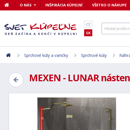
O NÁS
INŠPIRÁCIA KÚPEĽNÍ
VŠETKO O NÁKUPE
CZ
SK
Sprchové kúty a vaničky
Sprchové kúty
Náhra
MEXEN - LUNAR nástenná 