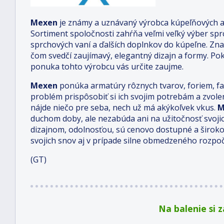
Mexen
je známy a uznávaný výrobca kúpeľňových a
Sortiment spoločnosti zahŕňa veľmi veľký výber spr
sprchových vaní a ďalších doplnkov do kúpeľne. Zn
čom svedčí zaujímavý, elegantný dizajn a formy. Pok
ponuka tohto výrobcu vás určite zaujme.
Mexen
ponúka armatúry rôznych tvarov, foriem, f
problém prispôsobiť si ich svojim potrebám a zvo
nájde niečo pre seba, nech už má akýkoľvek vkus.
M
duchom doby, ale nezabúda ani na užitočnosť svoji
dizajnom, odolnosťou, sú cenovo dostupné a široko
svojich snov aj v prípade silne obmedzeného rozpoč
(GT)
Na balenie si 