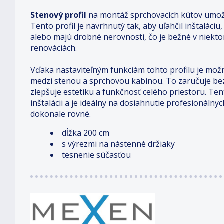
Stenový profil
na montáž sprchovacích kútov umožň
Tento profil je navrhnutý tak, aby uľahčil inštaláciu
alebo majú drobné nerovnosti, čo je bežné v niektor
renováciách.
Vďaka nastaviteľným funkciám tohto profilu je možn
medzi stenou a sprchovou kabínou. To zaručuje b
zlepšuje estetiku a funkčnosť celého priestoru. Tento
inštalácii a je ideálny na dosiahnutie profesionálnyc
dokonale rovné.
dĺžka 200 cm
s výrezmi na nástenné držiaky
tesnenie súčasťou