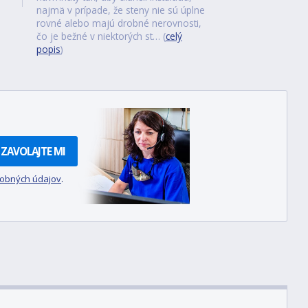
najmä v prípade, že steny nie sú úplne
rovné alebo majú drobné nerovnosti,
čo je bežné v niektorých st… (
celý
popis
)
ZAVOLAJTE MI
sobných údajov
.