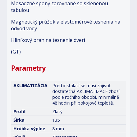
Mosadzné spony zarovnané so sklenenou
tabuľou
Magnetický prúžok a elastomérové tesnenia na
odvod vody
Hliníkový prah na tesnenie dverí
(GT)
Parametry
AKLIMATIZÁCIA
Před instalací se musí zajistit
dostatečná AKLIMATIZACE zboží
podle ročního období, minimálně
48 hodin při pokojové teplotě.
Profil
Zlatý
Šírka
135
Hrúbka výplne
8 mm