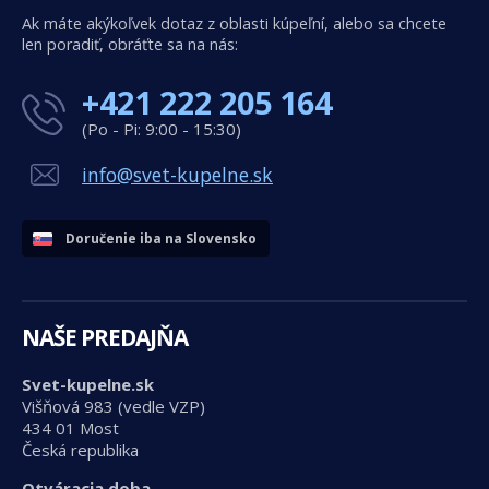
Ak máte akýkoľvek dotaz z oblasti kúpeľní, alebo sa chcete
len poradiť, obráťte sa na nás:
+421 222 205 164
(Po - Pi: 9:00 - 15:30)
info@svet-kupelne.sk
Doručenie iba na Slovensko
NAŠE PREDAJŇA
Svet-kupelne.sk
Višňová 983 (vedle VZP)
434 01 Most
Česká republika
Otváracia doba