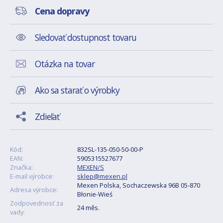
Cena dopravy
Sledovať dostupnost tovaru
Otázka na tovar
Ako sa starať o výrobky
Zdieľať
Kód:
832SL-135-050-50-00-P
EAN:
5905315527677
Značka:
MEXEN/S
E-mail výrobce:
sklep@mexen.pl
Mexen Polska, Sochaczewska 96B 05-870
Adresa výrobce:
Błonie-Wieś
Zodpovednosť za
24 měs.
vady: