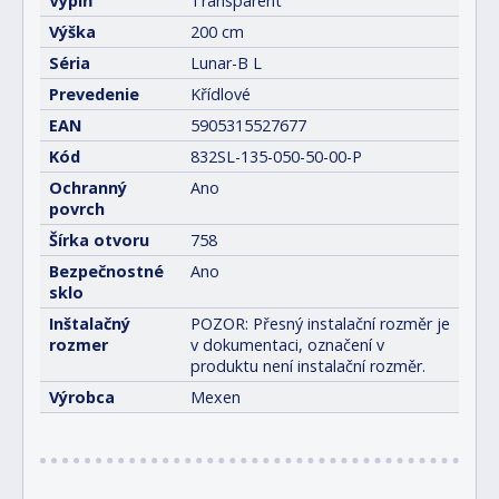
Výplň
Transparent
Výška
200 cm
Séria
Lunar-B L
Prevedenie
Křídlové
EAN
5905315527677
Kód
832SL-135-050-50-00-P
Ochranný
Ano
povrch
Šírka otvoru
758
Bezpečnostné
Ano
sklo
Inštalačný
POZOR: Přesný instalační rozměr je
rozmer
v dokumentaci, označení v
produktu není instalační rozměr.
Výrobca
Mexen