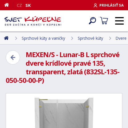
CZ
SK
PRIHLÁSIŤ SA
Sprchové kúty a vaničky
Sprchové kúty
Dvere 
MEXEN/S - Lunar-B L sprchové
dvere krídlové pravé 135,
transparent, zlatá (832SL-135-
050-50-00-P)