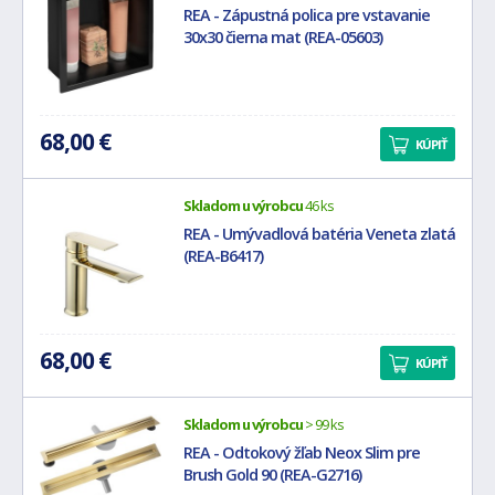
REA - Zápustná polica pre vstavanie
30x30 čierna mat (REA-05603)
68,00 €
KÚPIŤ
Skladom u výrobcu
46 ks
REA - Umývadlová batéria Veneta zlatá
(REA-B6417)
68,00 €
KÚPIŤ
Skladom u výrobcu
> 99 ks
REA - Odtokový žľab Neox Slim pre
Brush Gold 90 (REA-G2716)