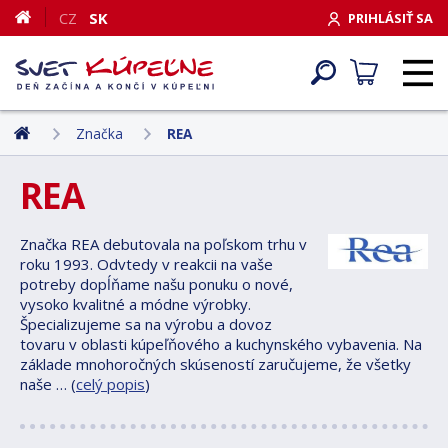
CZ
SK
PRIHLÁSIŤ SA
Značka
REA
REA
Značka REA debutovala na poľskom trhu v
roku 1993. Odvtedy v reakcii na vaše
potreby dopĺňame našu ponuku o nové,
vysoko kvalitné a módne výrobky.
Špecializujeme sa na výrobu a dovoz
tovaru v oblasti kúpeľňového a kuchynského vybavenia. Na
základe mnohoročných skúseností zaručujeme, že všetky
naše … (
celý popis
)