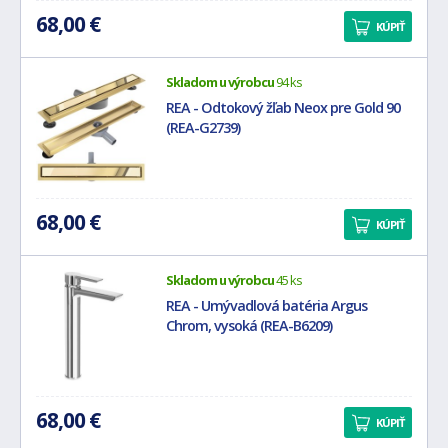
68,00 €
KÚPIŤ
Skladom u výrobcu
94 ks
REA - Odtokový žľab Neox pre Gold 90
(REA-G2739)
68,00 €
KÚPIŤ
Skladom u výrobcu
45 ks
REA - Umývadlová batéria Argus
Chrom, vysoká (REA-B6209)
68,00 €
KÚPIŤ