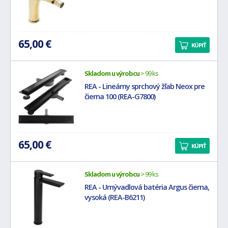
65,00 €
KÚPIŤ
Skladom u výrobcu
> 99 ks
REA - Lineárny sprchový žľab Neox pre
čierna 100 (REA-G7800)
65,00 €
KÚPIŤ
Skladom u výrobcu
> 99 ks
REA - Umývadlová batéria Argus čierna,
vysoká (REA-B6211)