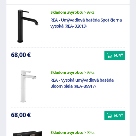
Skladom u výrobcu
> 99 ks
REA - Umývadlová batéria Spot čierna
vysoká (REA-B2013)
68,00 €
KÚPIŤ
Skladom u výrobcu
> 99 ks
REA - Vysoká umývadlová batéria
Bloom biela (REA-B9917)
68,00 €
KÚPIŤ
Skladom u výrobcu
> 99 ks