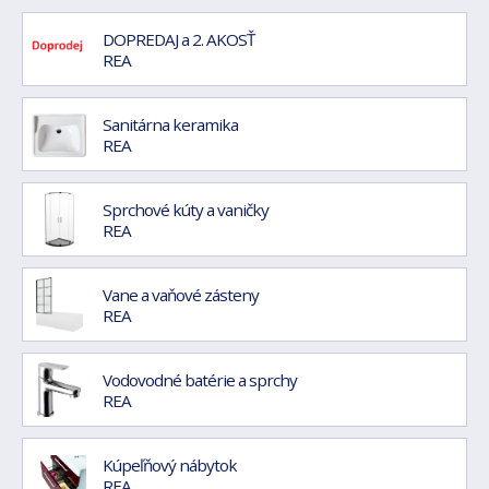
DOPREDAJ a 2. AKOSŤ
REA
Sanitárna keramika
REA
Sprchové kúty a vaničky
REA
Vane a vaňové zásteny
REA
Vodovodné batérie a sprchy
REA
Kúpeľňový nábytok
REA