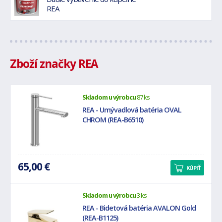
REA
Zboží značky REA
Skladom u výrobcu
87 ks
REA - Umývadlová batéria OVAL
CHROM (REA-B6510)
65,00 €
KÚPIŤ
Skladom u výrobcu
3 ks
REA - Bidetová batéria AVALON Gold
(REA-B1125)