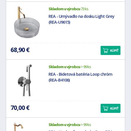
Skladom u výrobcu
73 ks
REA - Umývadlo na dosku Light Grey
(REA-U9615)
68,90 €
KÚPIŤ
Skladom u výrobcu
> 99 ks
REA - Bidetová batéria Loop chróm
(REA-B4106)
70,00 €
KÚPIŤ
Skladom u výrobcu
> 99 ks