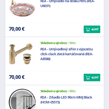
REA - Umývadlo na dosku Peru (REA-
U6031)
70,00 €
KÚPIŤ
Skladom u výrobcu
> 99 ks
REA - Umývadlový sifón s výpusťou
click-clack zlatá kartáčovaná (REA-
A8586)
70,00 €
KÚPIŤ
Skladom u výrobcu
> 99 ks
REA - Zrkadlo LED 90cm MMJ Black
(HOM-05515)