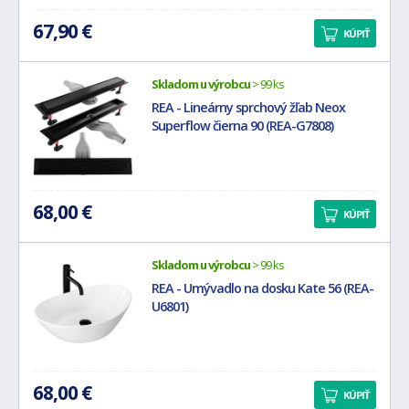
67,90 €
KÚPIŤ
Skladom u výrobcu
> 99 ks
REA - Lineárny sprchový žľab Neox
Superflow čierna 90 (REA-G7808)
68,00 €
KÚPIŤ
Skladom u výrobcu
> 99 ks
REA - Umývadlo na dosku Kate 56 (REA-
U6801)
68,00 €
KÚPIŤ