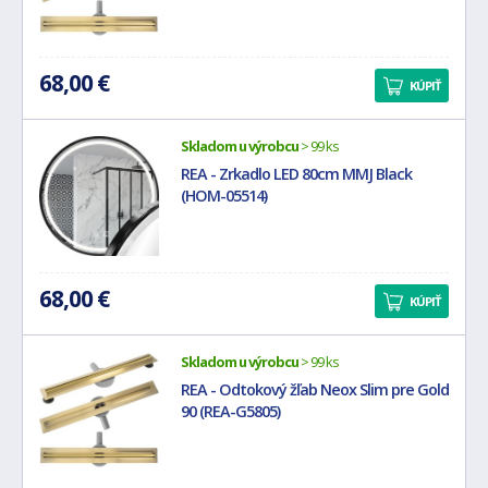
68,00 €
KÚPIŤ
Skladom u výrobcu
> 99 ks
REA - Zrkadlo LED 80cm MMJ Black
(HOM-05514)
68,00 €
KÚPIŤ
Skladom u výrobcu
> 99 ks
REA - Odtokový žľab Neox Slim pre Gold
90 (REA-G5805)