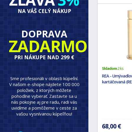
NA VÁŠ CELÝ NÁKUP
DOPRAVA
ZADARMO
PRI NÁKUPE NAD 299 €
Skladom
2 ks
REA - Umývadlov
Sme profesionáli v oblasti kúpeľní.
kartáčovaná (RE
V našom e-shope nájdete 100 000
položiek, z ktorých môžete
pohodlne vyberať. Zastavte sa u
nás pokojne aj pre radu, radi vás
uvidíme a pomôžeme v ceste za
vašou vysnívanou kúpeľňou!
68,00 €