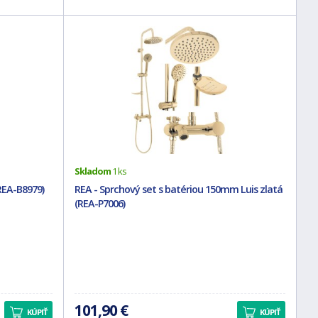
Skladom
1 ks
REA-B8979)
REA - Sprchový set s batériou 150mm Luis zlatá
(REA-P7006)
101,90 €
KÚPIŤ
KÚPIŤ