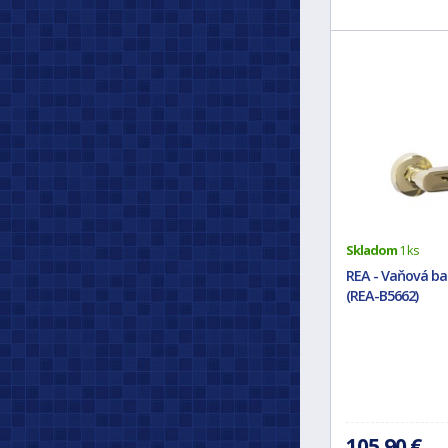
Skladom
1 ks
REA - Vaňová b
(REA-B5662)
105,90 €