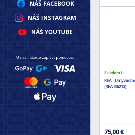
NÁŠ FACEBOOK
NÁŠ INSTAGRAM
NÁŠ YOUTUBE
U nás môžete zaplatiť pomocou:
Skladom
1 ks
REA - Umývadlov
(REA-B6213)
75,00 €