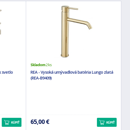
Skladom
2 ks
 svetlo
REA - Vysoká umývadlová batéria Lungo zlatá
(REA-B9409)
65,00 €
KÚPIŤ
KÚPIŤ