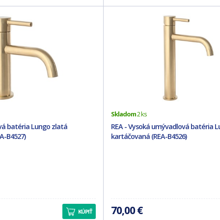
Skladom
2 ks
á batéria Lungo zlatá
REA - Vysoká umývadlová batéria L
A-B4527)
kartáčovaná (REA-B4526)
70,00 €
KÚPIŤ