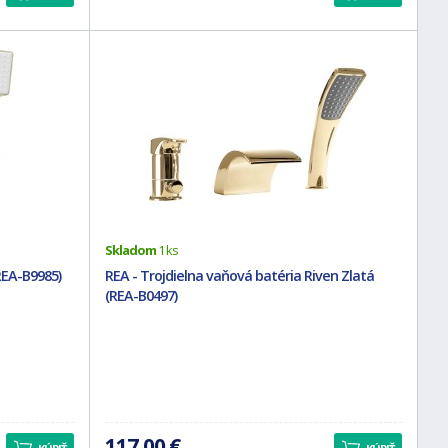
Skladom
1 ks
REA-B9985)
REA - Trojdielna vaňová batéria Riven Zlatá
(REA-B0497)
117,00 €