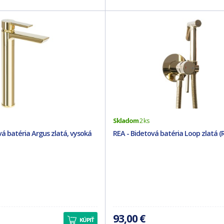
Skladom
2 ks
á batéria Argus zlatá, vysoká
REA - Bidetová batéria Loop zlatá (
93,00 €
KÚPIŤ