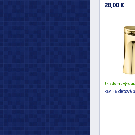
28,00 €
Skladom u výrobc
REA - Bidetová b