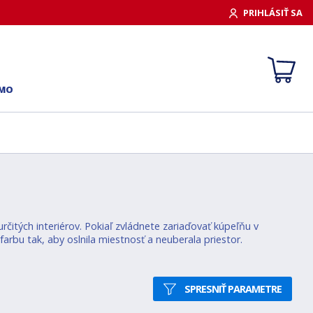
PRIHLÁSIŤ SA
RMO
rčitých interiérov. Pokiaľ zvládnete zariaďovať kúpeľňu v
arbu tak, aby oslnila miestnosť a neuberala priestor.
SPRESNIŤ PARAMETRE