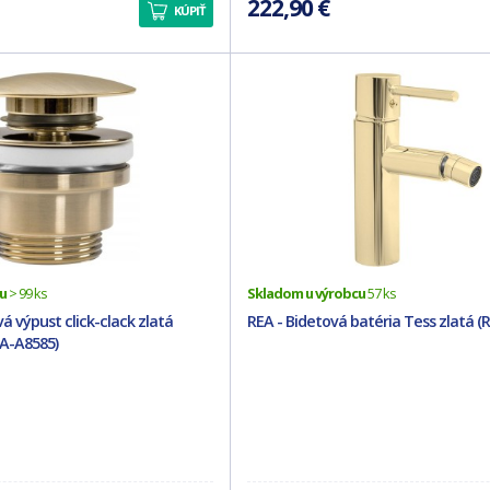
222,90 €
KÚPIŤ
u
> 99 ks
Skladom u výrobcu
57 ks
 výpust click-clack zlatá
REA - Bidetová batéria Tess zlatá (
A-A8585)