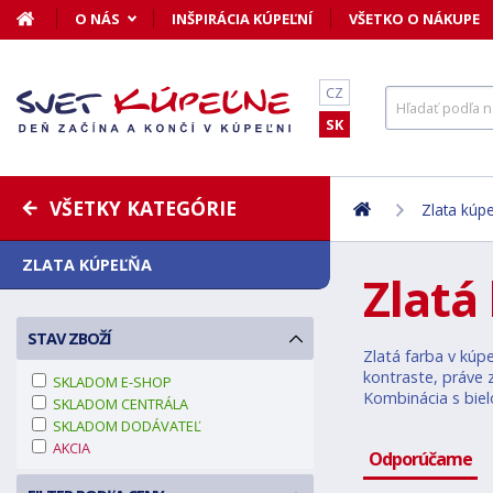
O NÁS
INŠPIRÁCIA KÚPEĽNÍ
VŠETKO O NÁKUPE
CZ
SK
VŠETKY KATEGÓRIE
Zlata kúp
ZLATA KÚPEĽŇA
Zlatá
STAV ZBOŽÍ
Zlatá farba v kúpe
kontraste, práve 
SKLADOM E-SHOP
Kombinácia s biel
SKLADOM CENTRÁLA
SKLADOM DODÁVATEĽ
AKCIA
Odporúčame