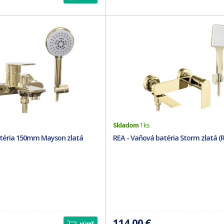
Skladom
1 ks
atéria 150mm Mayson zlatá
REA - Vaňová batéria Storm zlatá (
114,00 €