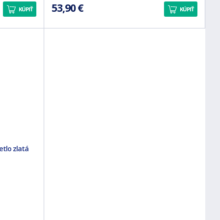
53,90 €
KÚPIŤ
KÚPIŤ
tlo zlatá