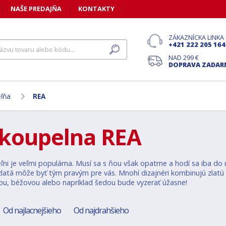
NAŠE PREDAJŇA
KONTAKTY
ZÁKAZNÍCKA LINKA
+421 222 205 164
NAD 299 €
DOPRAVA ZADA
eľňa
REA
 koupelna REA
ľni je veľmi populárna. Musí sa s ňou však opatrne a hodí sa iba do u
zlatá môže byť tým pravým pre vás. Mnohí dizajnéri kombinujú zlatú f
ou, béžovou alebo napríklad šedou bude vyzerať úžasne!
Od najlacnejšieho
Od najdrahšieho