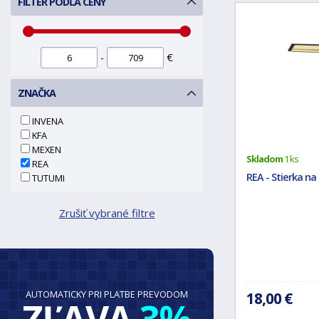
FILTER PODĽA CENY
-
€
ZNAČKA
INVENA
KFA
MEXEN
Skladom
1 ks
REA
REA - Stierka na 
TUTUMI
Zrušiť vybrané filtre
AUTOMATICKY PRI PLATBE PREVODOM
18,00 €
ZĽAVA
3%