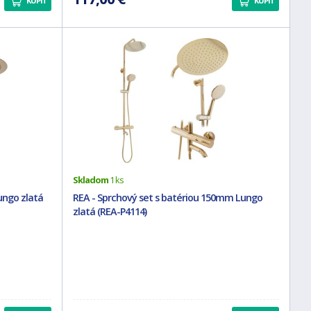
KÚPIŤ
KÚPIŤ
Skladom
1 ks
ungo zlatá
REA - Sprchový set s batériou 150mm Lungo
zlatá (REA-P4114)