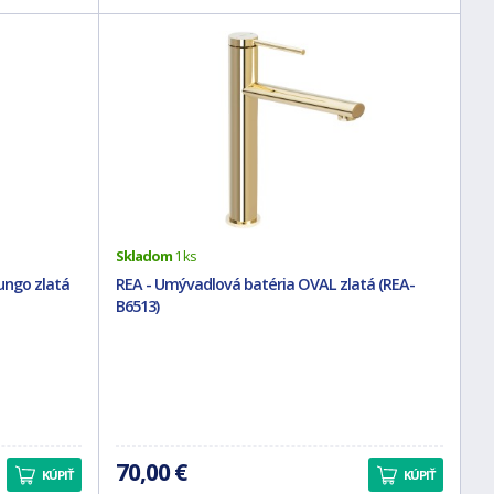
Skladom
1 ks
ungo zlatá
REA - Umývadlová batéria OVAL zlatá (REA-
B6513)
70,00 €
KÚPIŤ
KÚPIŤ