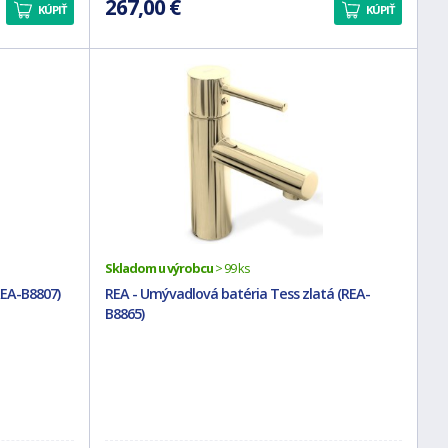
267,00 €
KÚPIŤ
KÚPIŤ
Skladom u výrobcu
> 99 ks
REA-B8807)
REA - Umývadlová batéria Tess zlatá (REA-
B8865)