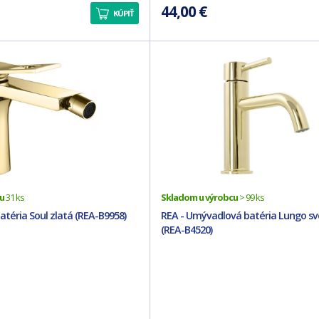
44,00 €
KÚPIŤ
u
31 ks
Skladom u výrobcu
> 99 ks
atéria Soul zlatá (REA-B9958)
REA - Umývadlová batéria Lungo sve
(REA-B4520)