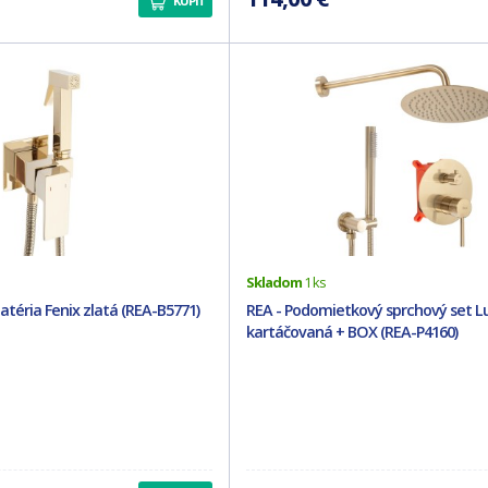
KÚPIŤ
Skladom
1 ks
atéria Fenix zlatá (REA-B5771)
REA - Podomietkový sprchový set L
kartáčovaná + BOX (REA-P4160)