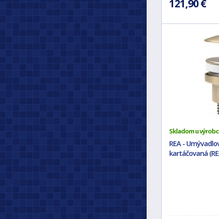
121,90 €
Skladom u výrobc
REA - Umývadlová
kartáčovaná (RE