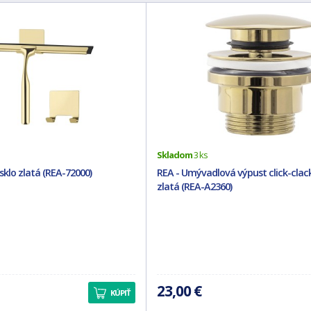
Skladom
3 ks
sklo zlatá (REA-72000)
REA - Umývadlová výpust click-clack
zlatá (REA-A2360)
23,00 €
KÚPIŤ