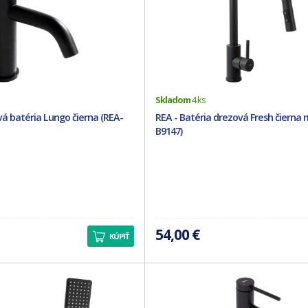
Skladom
4 ks
á batéria Lungo čierna (REA-
REA - Batéria drezová Fresh čierna 
B9147)
54,00 €
KÚPIŤ