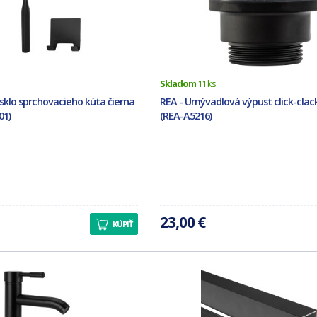
Skladom
11 ks
 sklo sprchovacieho kúta čierna
REA - Umývadlová výpust click-clack
01)
(REA-A5216)
23,00 €
KÚPIŤ