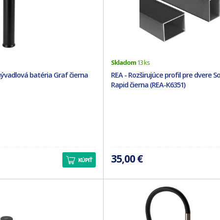
Skladom
13 ks
ývadlová batéria Graf čierna
REA - Rozširujúce profil pre dvere So
Rapid čierna (REA-K6351)
35,00 €
KÚPIŤ