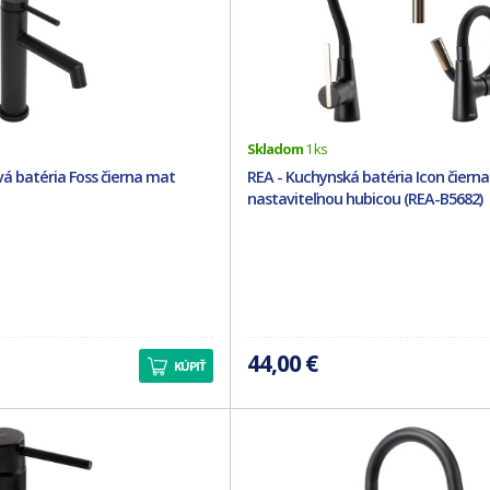
Skladom
1 ks
á batéria Foss čierna mat
REA - Kuchynská batéria Icon čierna
nastaviteľnou hubicou (REA-B5682)
44,00 €
KÚPIŤ