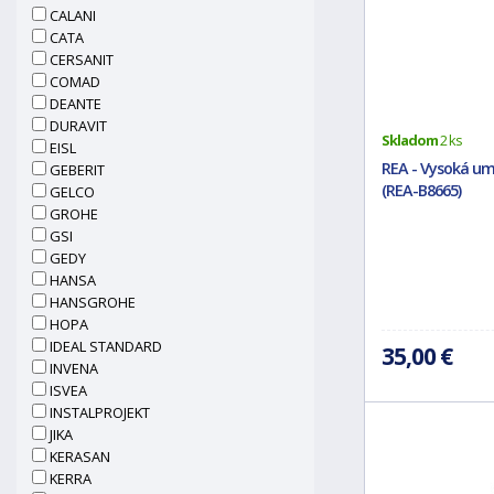
CALANI
CATA
CERSANIT
COMAD
DEANTE
DURAVIT
Skladom
2 ks
EISL
REA - Vysoká um
GEBERIT
(REA-B8665)
GELCO
GROHE
GSI
GEDY
HANSA
HANSGROHE
HOPA
IDEAL STANDARD
35,00 €
INVENA
ISVEA
INSTALPROJEKT
JIKA
KERASAN
KERRA