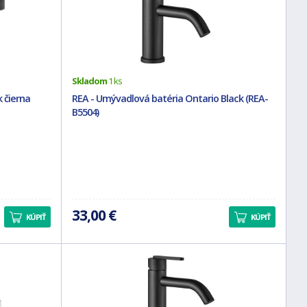
Skladom
1 ks
 čierna
REA - Umývadlová batéria Ontario Black (REA-
B5504)
33,00 €
KÚPIŤ
KÚPIŤ