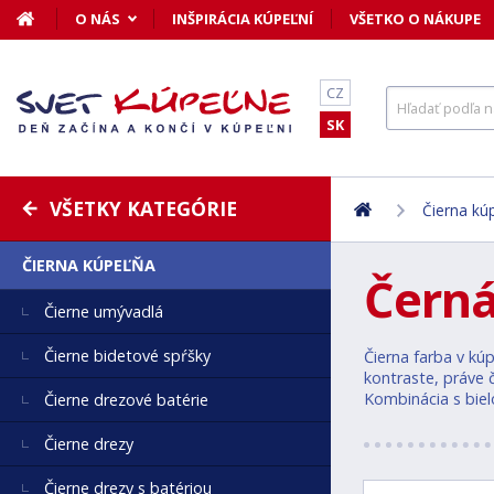
O NÁS
INŠPIRÁCIA KÚPEĽNÍ
VŠETKO O NÁKUPE
CZ
SK
VŠETKY KATEGÓRIE
Čierna kú
ČIERNA KÚPEĽŇA
Černá
Čierne umývadlá
Čierne bidetové spŕšky
Čierna farba v kúp
kontraste, práve 
Kombinácia s biel
Čierne drezové batérie
Čierne drezy
Čierne drezy s batériou