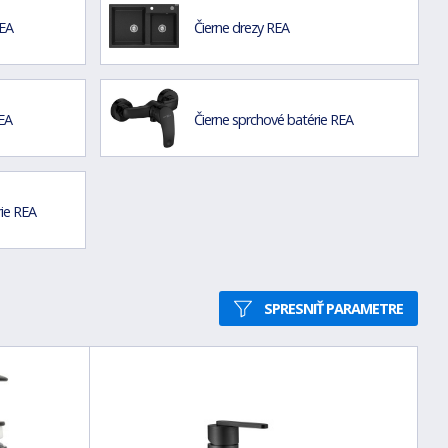
REA
Čierne drezy REA
REA
Čierne sprchové batérie REA
ie REA
SPRESNIŤ PARAMETRE