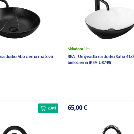
Skladom
1 ks
na dosku Fibo čierna matová
REA - Umývadlo na dosku Sofia 41x3
bieločierná (REA-U8749)
65,00 €
KÚPIŤ