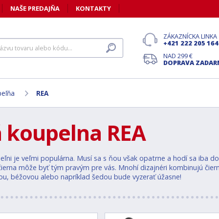
NAŠE PREDAJŇA
KONTAKTY
ZÁKAZNÍCKA LINKA
+421 222 205 164
NAD 299 €
DOPRAVA ZADA
peľňa
REA
 koupelna REA
eľni je veľmi populárna. Musí sa s ňou však opatrne a hodí sa iba do 
čierna môže byť tým pravým pre vás. Mnohí dizajnéri kombinujú čiernu
ou, béžovou alebo napríklad šedou bude vyzerať úžasne!