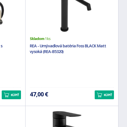
Skladom
1 ks
 s
REA - Umývadlová batéria Foss BLACK Matt
vysoká (REA-B5320)
47,00 €
KÚPIŤ
KÚPIŤ