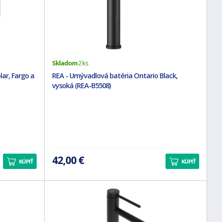
Skladom
2 ks
lar, Fargo a
REA - Umývadlová batéria Ontario Black,
vysoká (REA-B5508)
42,00 €
KÚPIŤ
KÚPIŤ