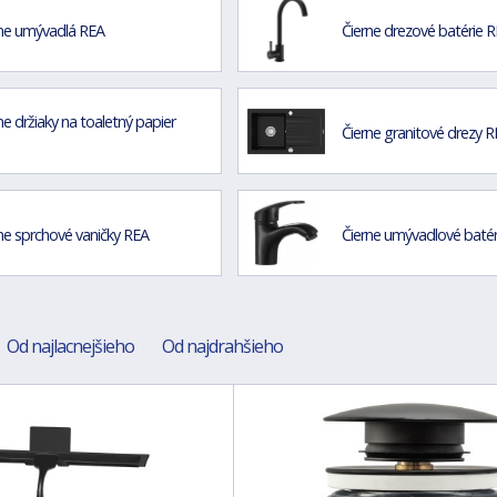
rne umývadlá REA
Čierne drezové batérie 
ne držiaky na toaletný papier
Čierne granitové drezy 
ne sprchové vaničky REA
Čierne umývadlové batér
Od najlacnejšieho
Od najdrahšieho