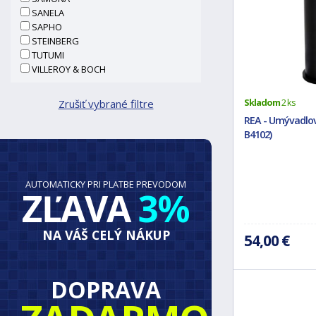
SANELA
SAPHO
STEINBERG
TUTUMI
VILLEROY & BOCH
Skladom
2 ks
Zrušiť vybrané filtre
REA - Umývadlov
B4102)
AUTOMATICKY PRI PLATBE PREVODOM
ZĽAVA
3%
NA VÁŠ CELÝ NÁKUP
54,00 €
DOPRAVA