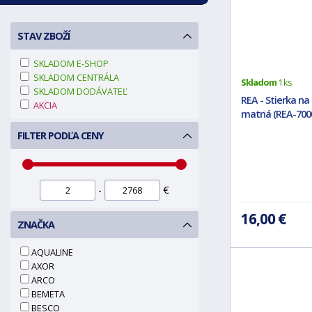
STAV ZBOŽÍ
SKLADOM E-SHOP
SKLADOM CENTRÁLA
Skladom
1 ks
SKLADOM DODÁVATEĽ
REA - Stierka na
AKCIA
matná (REA-700
FILTER PODĽA CENY
-
€
16,00 €
ZNAČKA
AQUALINE
AXOR
ARCO
BEMETA
BESCO