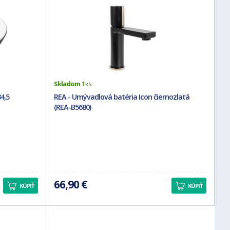
Skladom
1 ks
4,5
REA - Umývadlová batéria Icon čiernozlatá
(REA-B5680)
66,90 €
KÚPIŤ
KÚPIŤ