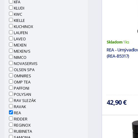
KFA
KLUDI
KWC
KIELLE
KUCHINOX
LAUFEN
LAVEO
Skladom
1 ks
MEXEN
REA - Umývadlov
MEXEN/S
(REA-B5317)
NIMCO
NOVASERVIS
OLSEN SPA
OMNIRES
OMP TEA
PAFFONI
POLYSAN
RAV SLEZÁK
42,90 €
RAVAK
REA
RIDDER
REGINOX
RUBINETA
SAMONA