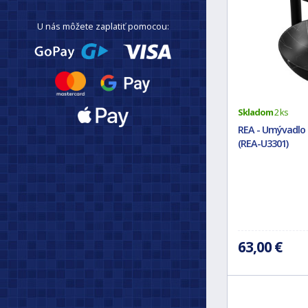
U nás môžete zaplatiť pomocou:
Skladom
2 ks
REA - Umývadlo 
(REA-U3301)
63,00 €