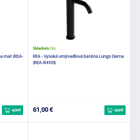
Skladom
2 ks
na mat (REA-
REA - Vysoká umývadlová batéria Lungo čierna
(REA-B4103)
61,00 €
KÚPIŤ
KÚPIŤ