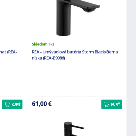
Skladom
1 ks
mat (REA-
REA - Umývadlová batéria Storm Black/čierna
nízka (REA-B9986)
61,00 €
KÚPIŤ
KÚPIŤ