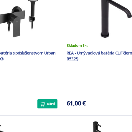
Skladom
1 ks
batéria s príslušenstvom Urban
REA - Umývadlová batéria CLIF čier
9)
B5325)
61,00 €
KÚPIŤ