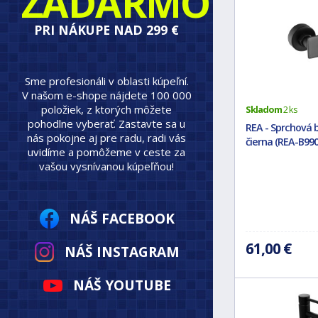
ZADARMO
PRI NÁKUPE NAD 299 €
Sme profesionáli v oblasti kúpeľní.
V našom e-shope nájdete 100 000
položiek, z ktorých môžete
Skladom
2 ks
pohodlne vyberať. Zastavte sa u
REA - Sprchová 
nás pokojne aj pre radu, radi vás
čierna (REA-B990
uvidíme a pomôžeme v ceste za
vašou vysnívanou kúpeľňou!
NÁŠ FACEBOOK
61,00 €
NÁŠ INSTAGRAM
NÁŠ YOUTUBE