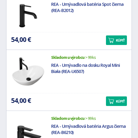
REA - Umývadlová batéria Spot čierna
(REA-B2012)
54,00 €
KÚPIŤ
Skladom u výrobcu
> 99 ks
REA - Umývadlo na dosku Royal Mini
Biała (REA-U6507)
54,00 €
KÚPIŤ
Skladom u výrobcu
> 99 ks
REA - Umývadlová batéria Argus čierna
(REA-B6210)