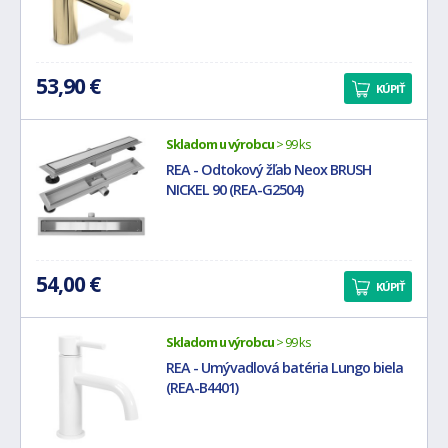
53,90 €
KÚPIŤ
Skladom u výrobcu
> 99 ks
REA - Odtokový žľab Neox BRUSH
NICKEL 90 (REA-G2504)
54,00 €
KÚPIŤ
Skladom u výrobcu
> 99 ks
REA - Umývadlová batéria Lungo biela
(REA-B4401)