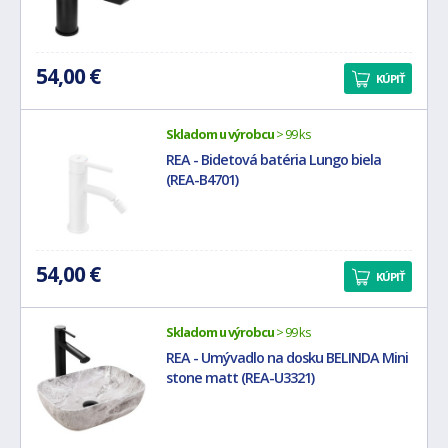
54,00 €
KÚPIŤ
Skladom u výrobcu
> 99 ks
REA - Bidetová batéria Lungo biela
(REA-B4701)
54,00 €
KÚPIŤ
Skladom u výrobcu
> 99 ks
REA - Umývadlo na dosku BELINDA Mini
stone matt (REA-U3321)