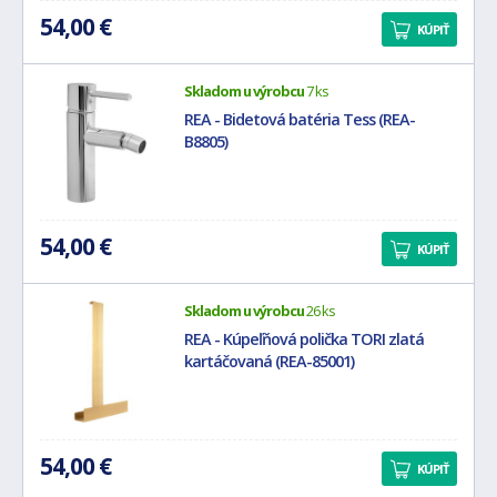
54,00 €
KÚPIŤ
Skladom u výrobcu
7 ks
REA - Bidetová batéria Tess (REA-
B8805)
54,00 €
KÚPIŤ
Skladom u výrobcu
26 ks
REA - Kúpeľňová polička TORI zlatá
kartáčovaná (REA-85001)
54,00 €
KÚPIŤ