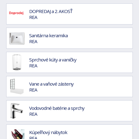
DOPREDAJ a 2. AKOSŤ
REA
Sanitárna keramika
REA
Sprchové kúty a vaničky
REA
Vane a vaňové zásteny
REA
Vodovodné batérie a sprchy
REA
Kúpeľňový nábytok
REA