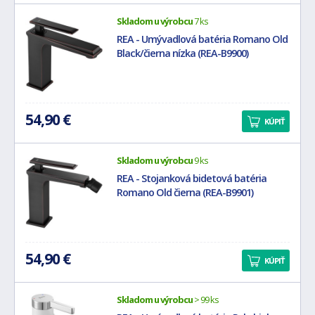
Skladom u výrobcu
7 ks
REA - Umývadlová batéria Romano Old
Black/čierna nízka (REA-B9900)
54,90 €
KÚPIŤ
Skladom u výrobcu
9 ks
REA - Stojanková bidetová batéria
Romano Old čierna (REA-B9901)
54,90 €
KÚPIŤ
Skladom u výrobcu
> 99 ks