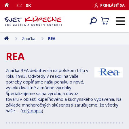
CZ
SK
PRIHLÁSIŤ SA
Značka
REA
REA
Značka REA debutovala na poľskom trhu v
roku 1993. Odvtedy v reakcii na vaše
potreby dopĺňame našu ponuku o nové,
vysoko kvalitné a módne výrobky.
Špecializujeme sa na výrobu a dovoz
tovaru v oblasti kúpeľňového a kuchynského vybavenia. Na
základe mnohoročných skúseností zaručujeme, že všetky
naše … (
celý popis
)