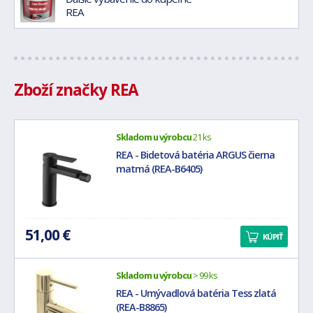
REA
Zboží značky REA
Skladom u výrobcu
21 ks
REA - Bidetová batéria ARGUS čierna
matmá (REA-B6405)
51,00 €
KÚPIŤ
Skladom u výrobcu
> 99 ks
REA - Umývadlová batéria Tess zlatá
(REA-B8865)