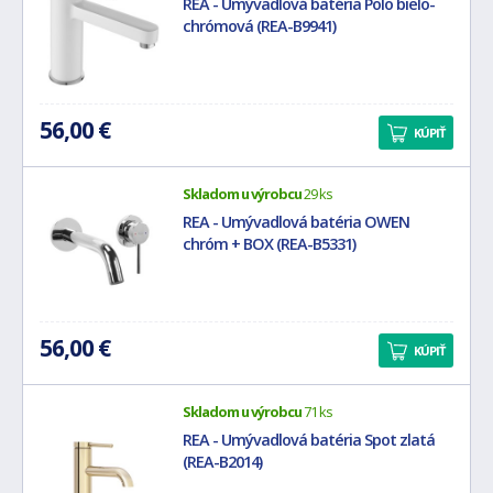
REA - Umývadlová batéria Polo bielo-
chrómová (REA-B9941)
56,00 €
KÚPIŤ
Skladom u výrobcu
29 ks
REA - Umývadlová batéria OWEN
chróm + BOX (REA-B5331)
56,00 €
KÚPIŤ
Skladom u výrobcu
71 ks
REA - Umývadlová batéria Spot zlatá
(REA-B2014)