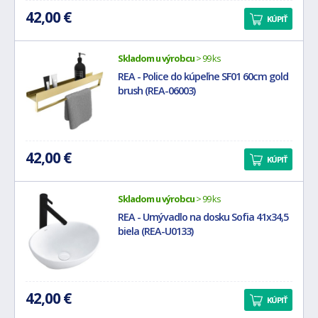
42,00 €
KÚPIŤ
Skladom u výrobcu
> 99 ks
REA - Police do kúpeľne SF01 60cm gold
brush (REA-06003)
42,00 €
KÚPIŤ
Skladom u výrobcu
> 99 ks
REA - Umývadlo na dosku Sofia 41x34,5
biela (REA-U0133)
42,00 €
KÚPIŤ