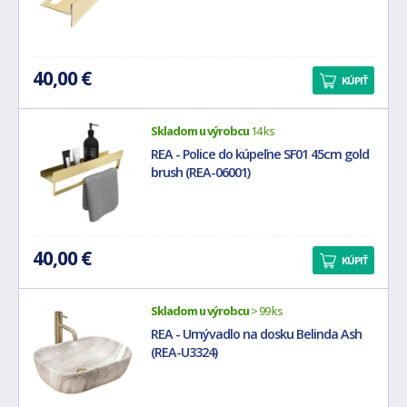
40,00 €
KÚPIŤ
Skladom u výrobcu
14 ks
REA - Police do kúpeľne SF01 45cm gold
brush (REA-06001)
40,00 €
KÚPIŤ
Skladom u výrobcu
> 99 ks
REA - Umývadlo na dosku Belinda Ash
(REA-U3324)