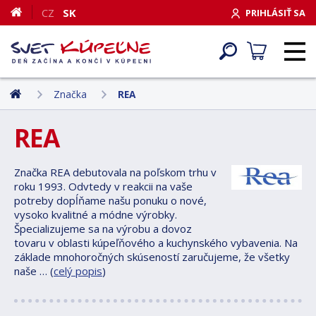
CZ
SK
PRIHLÁSIŤ SA
Značka
REA
REA
Značka REA debutovala na poľskom trhu v
roku 1993. Odvtedy v reakcii na vaše
potreby dopĺňame našu ponuku o nové,
vysoko kvalitné a módne výrobky.
Špecializujeme sa na výrobu a dovoz
tovaru v oblasti kúpeľňového a kuchynského vybavenia. Na
základe mnohoročných skúseností zaručujeme, že všetky
naše … (
celý popis
)