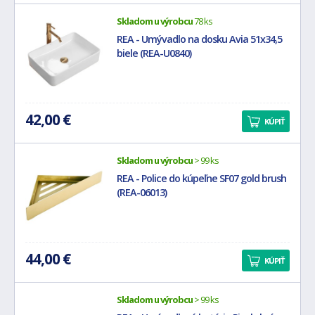
Skladom u výrobcu
78 ks
REA - Umývadlo na dosku Avia 51x34,5
biele (REA-U0840)
42,00 €
KÚPIŤ
Skladom u výrobcu
> 99 ks
REA - Police do kúpeľne SF07 gold brush
(REA-06013)
44,00 €
KÚPIŤ
Skladom u výrobcu
> 99 ks