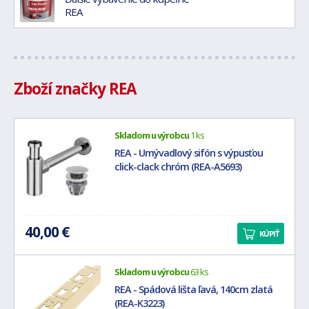
REA
Zboží značky REA
Skladom u výrobcu
1 ks
REA - Umývadlový sifón s výpusťou
click-clack chróm (REA-A5693)
40,00 €
KÚPIŤ
Skladom u výrobcu
63 ks
REA - Spádová lišta ľavá, 140cm zlatá
(REA-K3223)