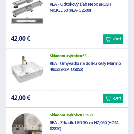
REA - Odtokový žľab Neox BRUSH
NICKEL 50 (REA-G2500)
42,00 €
KÚPIŤ
Skladom u výrobcu
58 ks
REA - Umývadlo na dosku Kelly Marmo
49x38 (REA-U5052)
42,00 €
KÚPIŤ
Skladom u výrobcu
> 99 ks
REA - Zrkadlo LED 50cm HZJ050 (HOM-
02820)