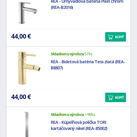
REA - Umývadlová batéria Pixel chróm
(REA-B2016)
44,00 €
KÚPIŤ
Skladom u výrobcu
57 ks
REA - Bidetová batéria Tess zlatá (REA-
B8807)
44,00 €
KÚPIŤ
Skladom u výrobcu
> 99 ks
REA - Kúpeľňová polička TORI
kartáčovaný nikel (REA-85002)