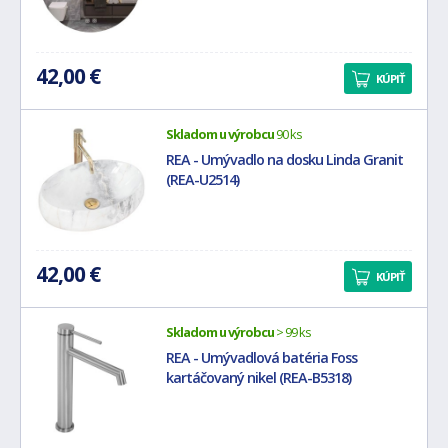
42,00 €
KÚPIŤ
Skladom u výrobcu
90 ks
REA - Umývadlo na dosku Linda Granit
(REA-U2514)
42,00 €
KÚPIŤ
Skladom u výrobcu
> 99 ks
REA - Umývadlová batéria Foss
kartáčovaný nikel (REA-B5318)