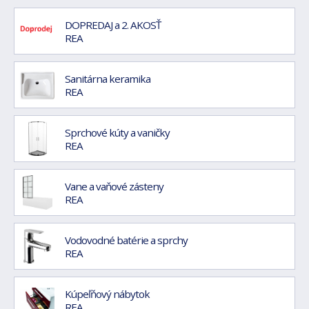
DOPREDAJ a 2. AKOSŤ
REA
Sanitárna keramika
REA
Sprchové kúty a vaničky
REA
Vane a vaňové zásteny
REA
Vodovodné batérie a sprchy
REA
Kúpeľňový nábytok
REA