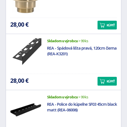
28,00 €
KÚPIŤ
Skladom u výrobcu
> 99 ks
REA - Spádová lišta pravá, 120cm čierna
(REA-K3201)
28,00 €
KÚPIŤ
Skladom u výrobcu
> 99 ks
REA - Police do kúpeľne SF03 45cm black
matt (REA-06006)