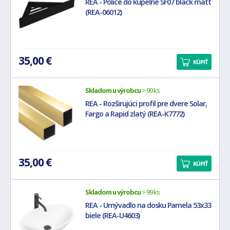
REA - Police do kúpeľne SF07 black matt
(REA-06012)
35,00 €
KÚPIŤ
Skladom u výrobcu
> 99 ks
REA - Rozširujúci profil pre dvere Solar,
Fargo a Rapid zlatý (REA-K7772)
35,00 €
KÚPIŤ
Skladom u výrobcu
> 99 ks
REA - Umývadlo na dosku Pamela 53x33
biele (REA-U4603)