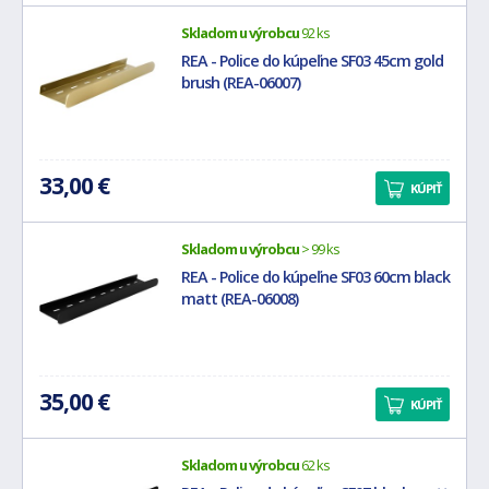
Skladom u výrobcu
92 ks
REA - Police do kúpeľne SF03 45cm gold
brush (REA-06007)
33,00 €
KÚPIŤ
Skladom u výrobcu
> 99 ks
REA - Police do kúpeľne SF03 60cm black
matt (REA-06008)
35,00 €
KÚPIŤ
Skladom u výrobcu
62 ks