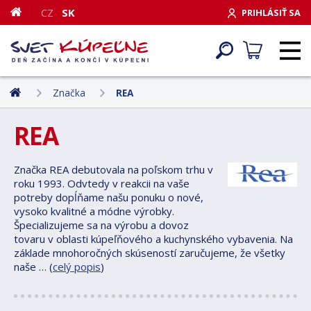
CZ
SK
PRIHLÁSIŤ SA
Značka
REA
REA
Značka REA debutovala na poľskom trhu v
roku 1993. Odvtedy v reakcii na vaše
potreby dopĺňame našu ponuku o nové,
vysoko kvalitné a módne výrobky.
Špecializujeme sa na výrobu a dovoz
tovaru v oblasti kúpeľňového a kuchynského vybavenia. Na
základe mnohoročných skúseností zaručujeme, že všetky
naše … (
celý popis
)