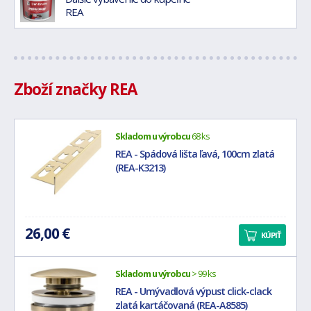
REA
Zboží značky REA
Skladom u výrobcu
68 ks
REA - Spádová lišta ľavá, 100cm zlatá
(REA-K3213)
26,00 €
KÚPIŤ
Skladom u výrobcu
> 99 ks
REA - Umývadlová výpust click-clack
zlatá kartáčovaná (REA-A8585)