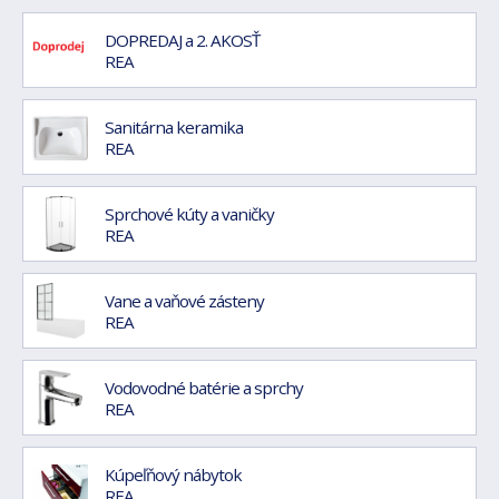
DOPREDAJ a 2. AKOSŤ
REA
Sanitárna keramika
REA
Sprchové kúty a vaničky
REA
Vane a vaňové zásteny
REA
Vodovodné batérie a sprchy
REA
Kúpeľňový nábytok
REA