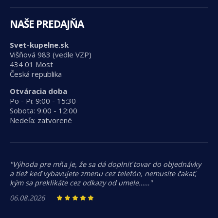
NAŠE PREDAJŇA
Svet-kupelne.sk
Višňová 983 (vedle VZP)
434 01 Most
Česká republika
Otváracia doba
Po - Pi: 9:00 - 15:30
Sobota: 9:00 - 12:00
Nedeľa: zatvorené
"Výhoda pre mňa je, že sa dá doplniť tovar do objednávky
a tiež keď vybavujete zmenu cez telefón, nemusíte čakať,
kým sa preklikáte cez odkazy od umele……"
06.08.2026