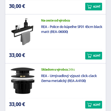
30,00 €
KÚPIŤ
Na ceste od výrobcu
REA - Police do kúpeľne SF01 45cm black
matt (REA-06000)
33,00 €
KÚPIŤ
Skladom u výrobcu
24 ks
REA - Umývadlový výpust click-clack
čierna metalický (REA-A4100)
33,00 €
KÚPIŤ