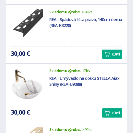
Skladom u výrobcu
> 99 ks
REA - Spádová lišta pravá, 140cm čierna
(REA-K3220)
30,00 €
KÚPIŤ
Skladom u výrobcu
17 ks
REA - Umývadlo na dosku STELLA Aiax
Shiny (REA-U9088)
30,00 €
KÚPIŤ
Skladom u výrobcu
> 99 ks