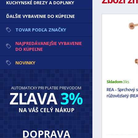
KUCHYNSKÉ DREZY A DOPLNKY
ĎALŠIE VYBAVENIE DO KÚPEĽNE
TOVAR PODĽA ZNAČKY
NAJPREDÁVANEJŠIE VYBAVENIE
DO KÚPEĽNE
NOVINKY
Skladom
3 ks
AUTOMATICKY PRI PLATBE PREVODOM
REA - Sprchový 
ZĽAVA
3%
růžovězlatý (REA
NA VÁŠ CELÝ NÁKUP
DOPRAVA