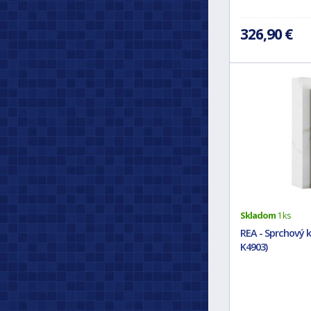
326,90 €
Skladom
1 ks
REA - Sprchový k
K4903)