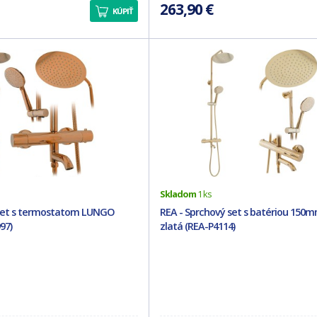
263,90 €
KÚPIŤ
Skladom
1 ks
 set s termostatom LUNGO
REA - Sprchový set s batériou 150
97)
zlatá (REA-P4114)