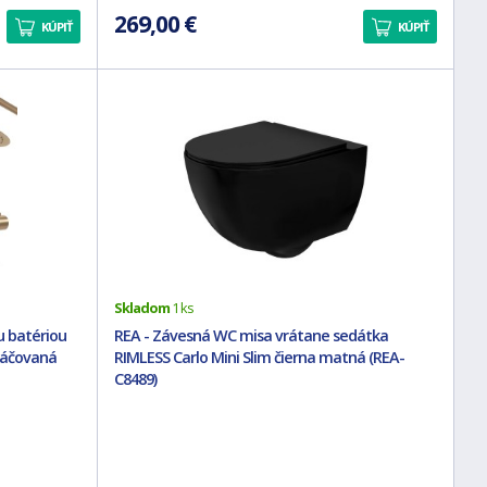
269,00 €
KÚPIŤ
KÚPIŤ
Skladom
1 ks
u batériou
REA - Závesná WC misa vrátane sedátka
táčovaná
RIMLESS Carlo Mini Slim čierna matná (REA-
C8489)