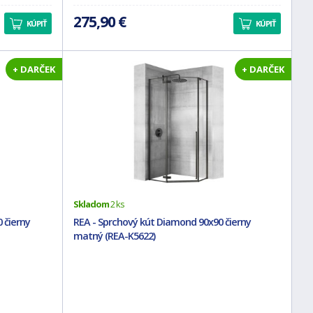
275,90 €
KÚPIŤ
KÚPIŤ
+ DARČEK
+ DARČEK
Skladom
2 ks
 čierny
REA - Sprchový kút Diamond 90x90 čierny
matný (REA-K5622)