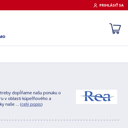
PRIHLÁSIŤ SA
RMO
potreby dopĺňame našu ponuku o
ru v oblasti kúpeľňového a
ky naše … (
celý popis
)