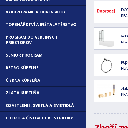
DOP
VYKUROVANIE A OHREV VODY
REA
TOPENÁŘSTVÍ A INŠTALATÉRSTVO
Vane
PROGRAM DO VEREJNÝCH
REA
PRIESTOROV
SENIOR PROGRAM
Kúp
RETRO KÚPEĽNE
REA
ČIERNA KÚPEĽŇA
Zlat
ZLATA KÚPEĽŇA
REA
OSVETLENIE, SVETLÁ A SVIETIDLÁ
CHÉMIE A ČISTIACE PROSTRIEDKY
Zboží z