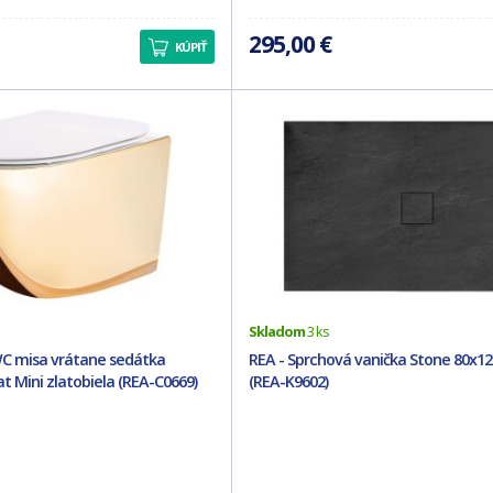
295,00 €
KÚPIŤ
Skladom
3 ks
WC misa vrátane sedátka
REA - Sprchová vanička Stone 80x12
at Mini zlatobiela (REA-C0669)
(REA-K9602)