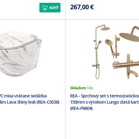
267,00 €
KÚPIŤ
Skladom
1 ks
WC misa vrátane sedátka
REA - Sprchový set s termostaticko
lim Lava Shiny lesk (REA-C0536)
150mm s výtokom Lungo zlatá kar
(REA-P6604)