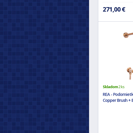
271,00 €
Skladom
2 ks
REA - Podomiet
Copper Brush + 