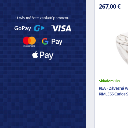
267,00 €
U nás môžete zaplatiť pomocou:
Skladom
1 ks
REA - Závesná 
RIMLESS Carlos S