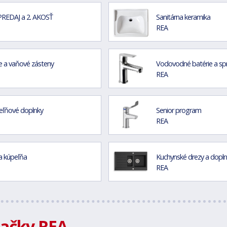
REDAJ a 2. AKOSŤ
Sanitárna keramika
REA
 a vaňové zásteny
Vodovodné batérie a sp
REA
eľňové doplnky
Senior program
REA
a kúpeľňa
Kuchynské drezy a dopl
REA
načky REA