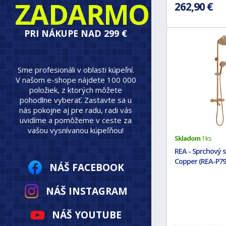
ZADARMO
262,90 €
PRI NÁKUPE NAD 299 €
Sme profesionáli v oblasti kúpeľní.
V našom e-shope nájdete 100 000
položiek, z ktorých môžete
pohodlne vyberať. Zastavte sa u
nás pokojne aj pre radu, radi vás
uvidíme a pomôžeme v ceste za
vašou vysnívanou kúpeľňou!
Skladom
1 ks
REA - Sprchový
Copper (REA-P79
NÁŠ FACEBOOK
NÁŠ INSTAGRAM
NÁŠ YOUTUBE