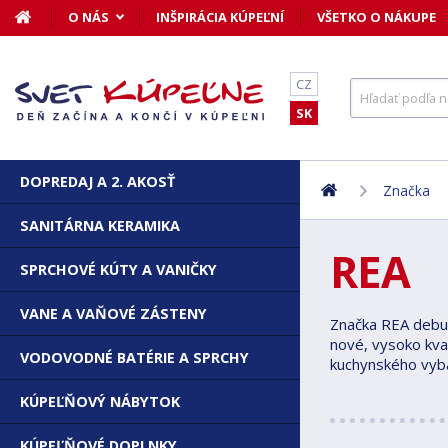
O NÁS
INŠPIRÁCIA KÚPEĽNÍ
VŠETKO O NÁKUPE
CZ
SK
DOPREDAJ A 2. AKOSŤ
Značka
SANITÁRNA KERAMIKA
REA
SPRCHOVÉ KÚTY A VANIČKY
VANE A VAŇOVÉ ZÁSTENY
Značka REA debut
nové, vysoko kva
VODOVODNÉ BATÉRIE A SPRCHY
kuchynského vyba
KÚPEĽŇOVÝ NÁBYTOK
KÚPEĽŇOVÉ DOPLNKY