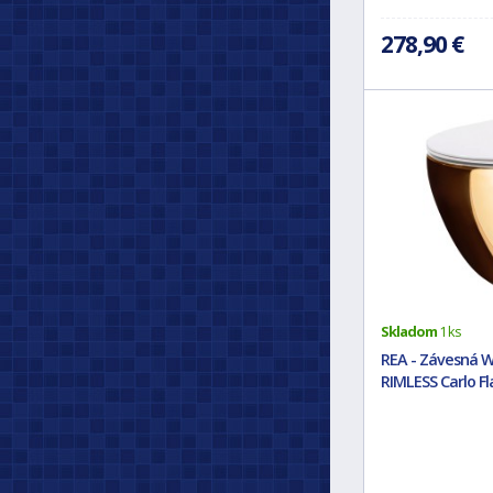
278,90 €
Skladom
1 ks
REA - Závesná 
RIMLESS Carlo Fl