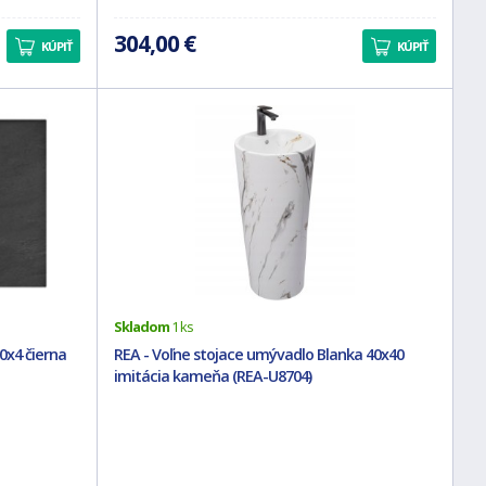
304,00 €
KÚPIŤ
KÚPIŤ
Skladom
1 ks
0x4 čierna
REA - Voľne stojace umývadlo Blanka 40x40
imitácia kameňa (REA-U8704)