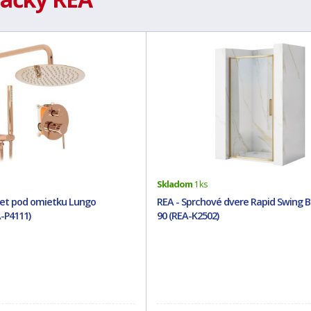
Skladom
1 ks
set pod omietku Lungo
REA - Sprchové dvere Rapid Swing B
-P4111)
90 (REA-K2502)