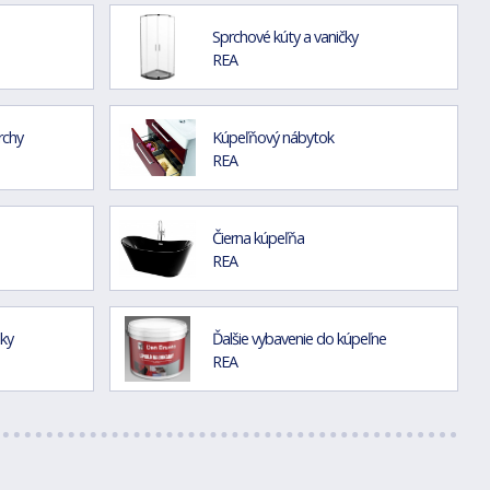
Sprchové kúty a vaničky
REA
rchy
Kúpeľňový nábytok
REA
Čierna kúpeľňa
REA
nky
Ďalšie vybavenie do kúpeľne
REA