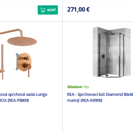
271,00 €
KÚPIŤ
Skladom
1 ks
ková sprchová sada Lungo
REA - Sprchovací kút Diamond 80x80
BOX (REA-P8809)
matný (REA-K6900)