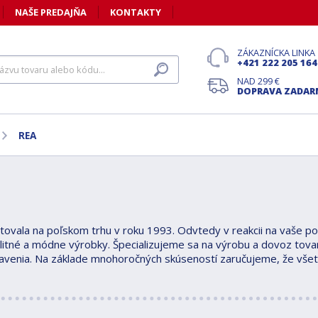
NAŠE PREDAJŇA
KONTAKTY
ZÁKAZNÍCKA LINKA
+421 222 205 164
NAD 299 €
DOPRAVA ZADA
REA
ovala na poľskom trhu v roku 1993. Odvtedy v reakcii na vaše 
litné a módne výrobky. Špecializujeme sa na výrobu a dovoz tova
venia. Na základe mnohoročných skúseností zaručujeme, že všet