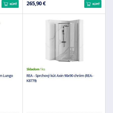
265,90 €
KÚPIŤ
KÚPIŤ
Skladom
1 ks
mm Lungo
REA - Sprchový kút Axin 90x90 chróm (REA-
K8779)