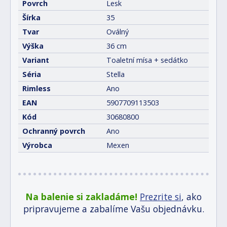
Povrch
Lesk
Šírka
35
Tvar
Oválný
Výška
36 cm
Variant
Toaletní mísa + sedátko
Séria
Stella
Rimless
Ano
EAN
5907709113503
Kód
30680800
Ochranný povrch
Ano
Výrobca
Mexen
Na balenie si zakladáme!
Prezrite si
, ako
pripravujeme a zabalíme Vašu objednávku.