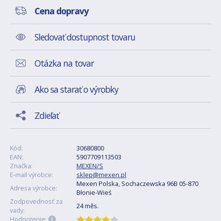
Cena dopravy
Sledovať dostupnost tovaru
Otázka na tovar
Ako sa starať o výrobky
Zdieľať
Kód:
30680800
EAN:
5907709113503
Značka:
MEXEN/S
E-mail výrobce:
sklep@mexen.pl
Mexen Polska, Sochaczewska 96B 05-870
Adresa výrobce:
Błonie-Wieś
Zodpovednosť za
24 měs.
vady:
Hodnotenie: