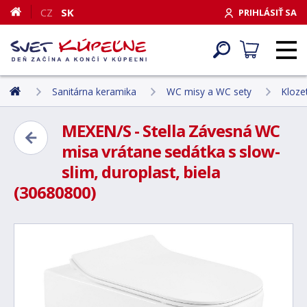
CZ
SK
PRIHLÁSIŤ SA
Sanitárna keramika
WC misy a WC sety
Kloze
MEXEN/S - Stella Závesná WC
misa vrátane sedátka s slow-
slim, duroplast, biela
(30680800)