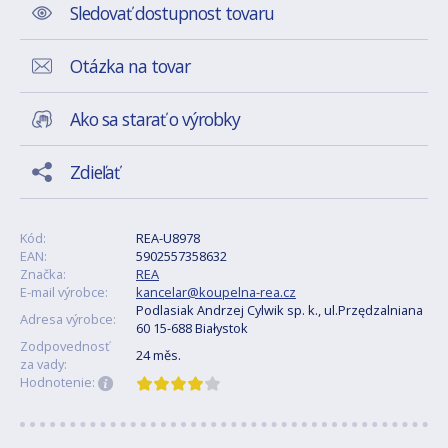
Sledovať dostupnost tovaru
Otázka na tovar
Ako sa starať o výrobky
Zdieľať
Kód:
REA-U8978
EAN:
5902557358632
Značka:
REA
E-mail výrobce:
kancelar@koupelna-rea.cz
Podlasiak Andrzej Cylwik sp. k., ul.Przędzalniana
Adresa výrobce:
60 15-688 Białystok
Zodpovednosť
24 měs.
za vady:
Hodnotenie: