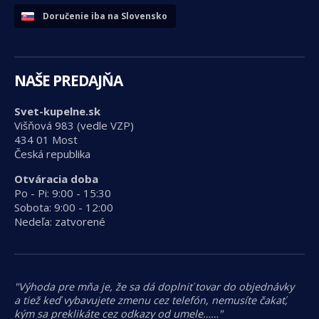
Doručenie iba na Slovensko
NAŠE PREDAJŇA
Svet-kupelne.sk
Višňová 983 (vedle VZP)
434 01 Most
Česká republika
Otváracia doba
Po - Pi: 9:00 - 15:30
Sobota: 9:00 - 12:00
Nedeľa: zatvorené
"Výhoda pre mňa je, že sa dá doplniť tovar do objednávky
a tiež keď vybavujete zmenu cez telefón, nemusíte čakať,
kým sa preklikáte cez odkazy od umele……"