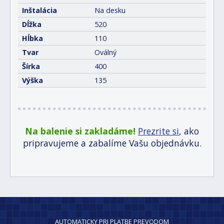
Inštalácia
Na desku
Dĺžka
520
Hĺbka
110
Tvar
Oválný
Šírka
400
Výška
135
Na balenie si zakladáme!
Prezrite si
, ako
pripravujeme a zabalíme Vašu objednávku.
AUTOMATICKY PRI PLATBE PREVODOM