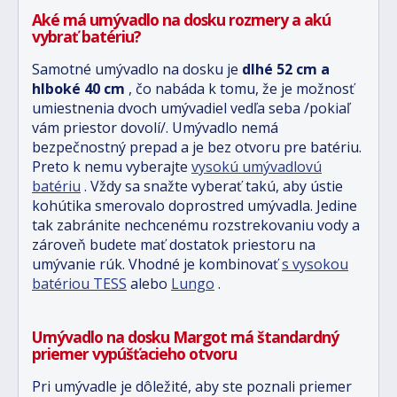
Aké má umývadlo na dosku rozmery a akú
vybrať batériu?
Samotné umývadlo na dosku je
dlhé 52 cm a
hlboké 40 cm
, čo nabáda k tomu, že je možnosť
umiestnenia dvoch umývadiel vedľa seba /pokiaľ
vám priestor dovolí/. Umývadlo nemá
bezpečnostný prepad a je bez otvoru pre batériu.
Preto k nemu vyberajte
vysokú umývadlovú
batériu
. Vždy sa snažte vyberať takú, aby ústie
kohútika smerovalo doprostred umývadla. Jedine
tak zabránite nechcenému rozstrekovaniu vody a
zároveň budete mať dostatok priestoru na
umývanie rúk. Vhodné je kombinovať
s vysokou
batériou TESS
alebo
Lungo
.
Umývadlo na dosku Margot má štandardný
priemer vypúšťacieho otvoru
Pri umývadle je dôležité, aby ste poznali priemer