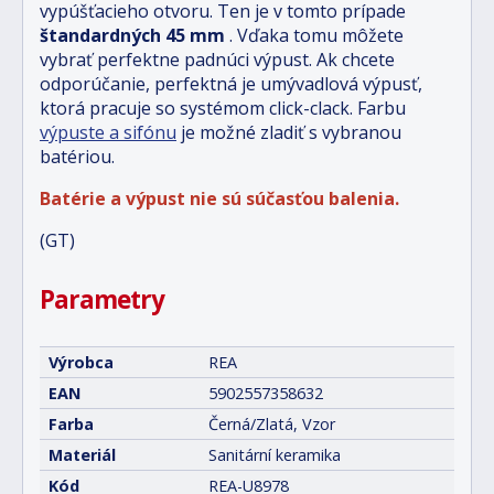
vypúšťacieho otvoru. Ten je v tomto prípade
štandardných 45 mm
. Vďaka tomu môžete
vybrať perfektne padnúci výpust. Ak chcete
odporúčanie, perfektná je
umývadlová výpusť,
ktorá pracuje so systémom click-clack. Farbu
výpuste a sifónu
je možné zladiť s vybranou
batériou.
Batérie a výpust nie sú súčasťou balenia.
(GT)
Parametry
Výrobca
REA
EAN
5902557358632
Farba
Černá/Zlatá, Vzor
Materiál
Sanitární keramika
Kód
REA-U8978