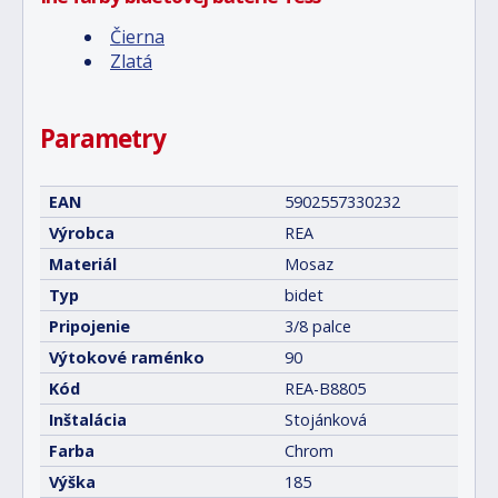
Čierna
Zlatá
Parametry
EAN
5902557330232
Výrobca
REA
Materiál
Mosaz
Typ
bidet
Pripojenie
3/8 palce
Výtokové raménko
90
Kód
REA-B8805
Inštalácia
Stojánková
Farba
Chrom
Výška
185