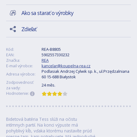
Ako sa starať o výrobky
Zdieľať
Kód:
REA-B8805
EAN:
5902557330232
Značka:
REA
E-mail výrobce:
kancelar@koupelna-rea.cz
Podlasiak Andrzej Cylwik sp. k., ul.Przędzalniana
Adresa výrobce:
60 15-688 Białystok
Zodpovednosť
24 měs.
za vady:
Hodnotenie:
Bidetová batéria Tess slúži na očistu
intímnych partií. Na konci výpuste má
pohyblivý kĺb, vďaka ktorému nastavíte prúd
presne tam, kam potrebujete. Má jednoduché