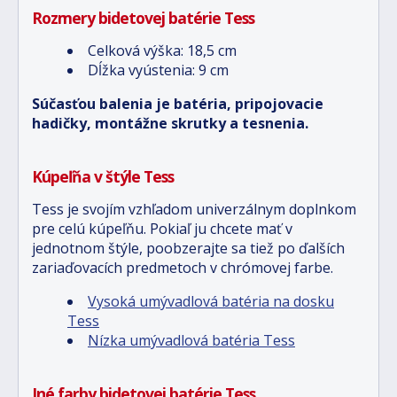
Rozmery bidetovej batérie Tess
Celková výška: 18,5 cm
Dĺžka vyústenia: 9 cm
Súčasťou balenia je batéria, pripojovacie
hadičky, montážne skrutky a tesnenia.
Kúpeľňa v štýle Tess
Tess je svojím vzhľadom univerzálnym doplnkom
pre celú kúpeľňu. Pokiaľ ju chcete mať v
jednotnom štýle, poobzerajte sa tiež po ďalších
zariaďovacích predmetoch v chrómovej farbe.
Vysoká umývadlová batéria na dosku
Tess
Nízka umývadlová batéria Tess
Iné farby bidetovej batérie Tess