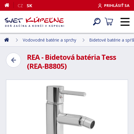
CZ
SK
PRIHLÁSIŤ SA
Vodovodné batérie a sprchy
Bidetové batérie a spŕš
REA - Bidetová batéria Tess
(REA-B8805)