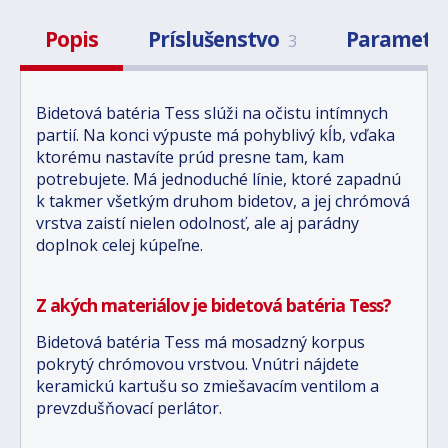
Popis
Príslušenstvo
Parametr
3
Bidetová batéria Tess slúži na očistu intímnych
partií. Na konci výpuste má pohyblivý kĺb, vďaka
ktorému nastavíte prúd presne tam, kam
potrebujete. Má jednoduché línie, ktoré zapadnú
k takmer všetkým druhom bidetov, a jej chrómová
vrstva zaistí nielen odolnosť, ale aj parádny
doplnok celej kúpeľne.
Z akých materiálov je bidetová batéria Tess?
Bidetová batéria Tess má mosadzný korpus
pokrytý chrómovou vrstvou. Vnútri nájdete
keramickú kartušu so zmiešavacím ventilom a
prevzdušňovací perlátor.