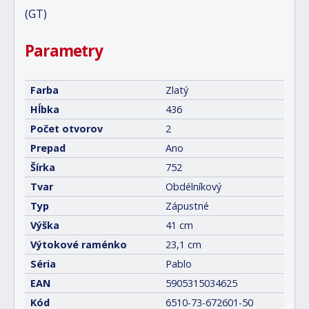
(GT)
Parametry
Farba
Zlatý
Hĺbka
436
Počet otvorov
2
Prepad
Ano
Šírka
752
Tvar
Obdélníkový
Typ
Zápustné
Výška
41 cm
Výtokové raménko
23,1 cm
Séria
Pablo
EAN
5905315034625
Kód
6510-73-672601-50