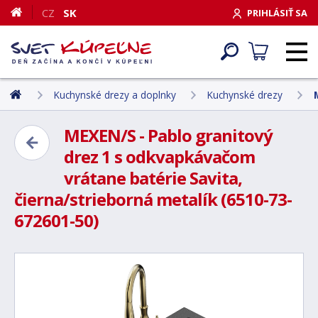
CZ
SK
PRIHLÁSIŤ SA
Kuchynské drezy a doplnky
Kuchynské drezy
MEXEN/S - Pablo granitový
drez 1 s odkvapkávačom
vrátane batérie Savita,
čierna/strieborná metalík (6510-73-
672601-50)