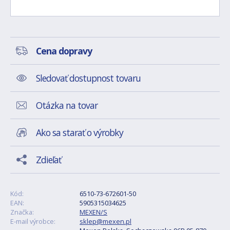
Cena dopravy
Sledovať dostupnost tovaru
Otázka na tovar
Ako sa starať o výrobky
Zdieľať
Kód:
6510-73-672601-50
EAN:
5905315034625
Značka:
MEXEN/S
E-mail výrobce:
sklep@mexen.pl