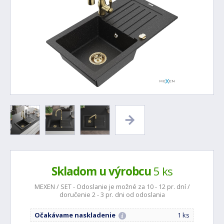
Skladom u výrobcu
5 ks
MEXEN / SET - Odoslanie je možné za 10 - 12 pr. dní /
doručenie 2 - 3 pr. dni od odoslania
Očakávame naskladenie
1 ks