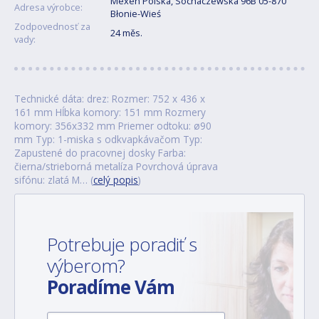
Mexen Polska, Sochaczewska 96B 05-870
Adresa výrobce:
Błonie-Wieś
Zodpovednosť za
24 měs.
vady:
Technické dáta: drez: Rozmer: 752 x 436 x
161 mm Hĺbka komory: 151 mm Rozmery
komory: 356x332 mm Priemer odtoku: ø90
mm Typ: 1-miska s odkvapkávačom Typ:
Zapustené do pracovnej dosky Farba:
čierna/strieborná metalíza Povrchová úprava
sifónu: zlatá M… (
celý popis
)
Potrebuje poradiť s
výberom?
Poradíme Vám