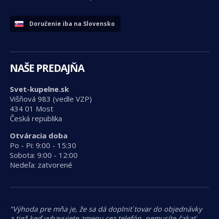
Doručenie iba na Slovensko
NAŠE PREDAJŇA
Svet-kupelne.sk
Višňová 983 (vedle VZP)
434 01 Most
Česká republika
Otváracia doba
Po - Pi: 9:00 - 15:30
Sobota: 9:00 - 12:00
Nedeľa: zatvorené
"Výhoda pre mňa je, že sa dá doplniť tovar do objednávky
a tiež keď vybavujete zmenu cez telefón, nemusíte čakať,