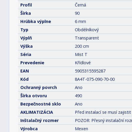
Profil
Černá
Šírka
90
Hrúbka výplne
6 mm
Typ
Obdélníkový
Výplň
Transparent
Výška
200 cm
Séria
Mist T
Prevedenie
Křídlové
EAN
5905315595287
Kód
8A4T-075-090-70-00
Ochranný povrch
Ano
Šírka otvoru
490
Bezpečnostné sklo
Ano
AKLIMATIZÁCIA
Před instalací se musí zajis
Inštalačný rozmer
POZOR: Přesný instalační roz
Výrobca
Mexen