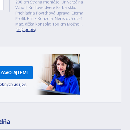
200 cm Strana montáže: Univerzálna
Vchod: Krídlové dvere Farba skla:
Priehľadná Povrchová úprava: Čierna
Profil: Hliník Konzola: Nerezová oceľ
Max. dĺžka konzola: 150 cm Možno…
(
celý popis
)
ZAVOLAJTE MI
sobných údajov
.
dňa