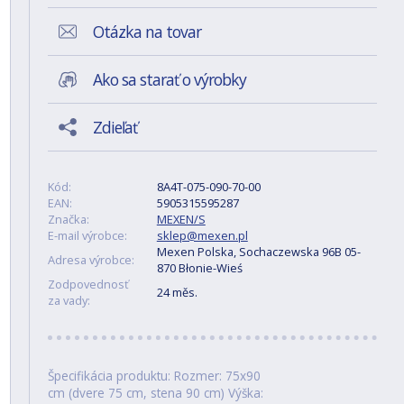
Otázka na tovar
Ako sa starať o výrobky
Zdieľať
Kód:
8A4T-075-090-70-00
EAN:
5905315595287
Značka:
MEXEN/S
E-mail výrobce:
sklep@mexen.pl
Mexen Polska, Sochaczewska 96B 05-
Adresa výrobce:
870 Błonie-Wieś
Zodpovednosť
24 měs.
za vady:
Špecifikácia produktu: Rozmer: 75x90
cm (dvere 75 cm, stena 90 cm) Výška: