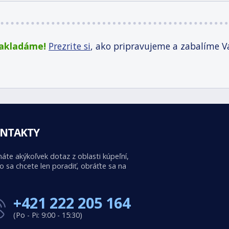
zakladáme!
Prezrite si
, ako pripravujeme a zabalíme V
NTAKTY
áte akýkoľvek dotaz z oblasti kúpeľní,
o sa chcete len poradiť, obráťte sa na
+421 222 205 164
(Po - Pi: 9:00 - 15:30)