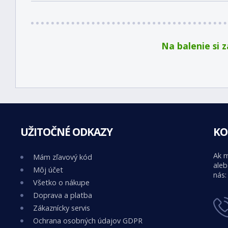
Na balenie si 
UŽITOČNÉ ODKAZY
KO
Ak m
Mám zľavový kód
aleb
Môj účet
nás:
Všetko o nákupe
Doprava a platba
Zákaznícky servis
Ochrana osobných údajov GDPR