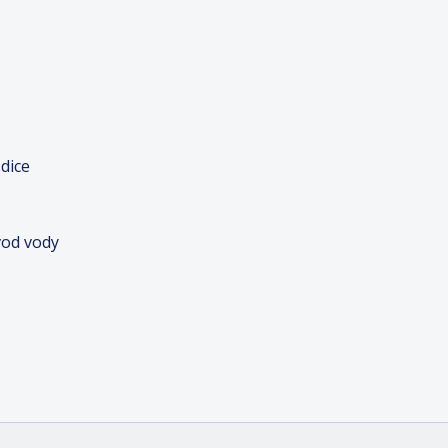
dice
vod vody