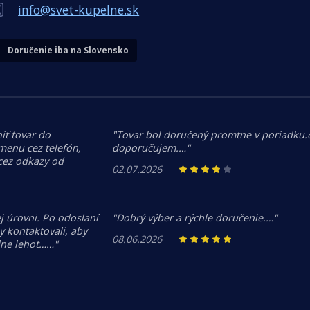
info@svet-kupelne.sk
Doručenie iba na Slovensko
iť tovar do
"Tovar bol doručený promtne v poriadku
menu cez telefón,
doporučujem.…"
 cez odkazy od
02.07.2026
j úrovni. Po odoslaní
"Dobrý výber a rýchle doručenie.…"
 kontaktovali, aby
08.06.2026
dne lehot……"