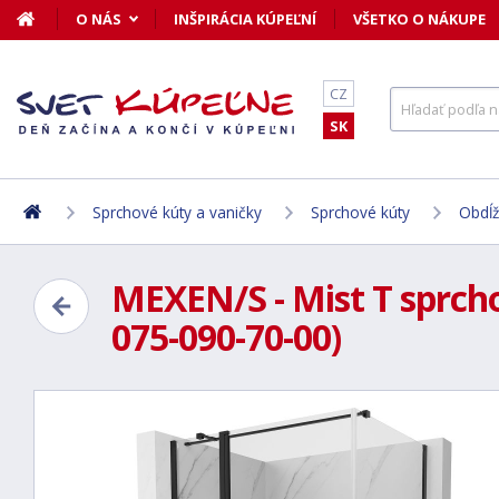
O NÁS
INŠPIRÁCIA KÚPEĽNÍ
VŠETKO O NÁKUPE
CZ
SK
Sprchové kúty a vaničky
Sprchové kúty
Obdĺž
MEXEN/S - Mist T sprchov
075-090-70-00)