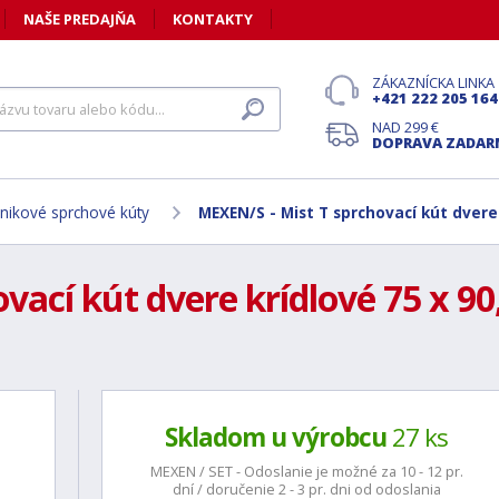
NAŠE PREDAJŇA
KONTAKTY
ZÁKAZNÍCKA LINKA
+421 222 205 164
NAD 299 €
DOPRAVA ZADA
nikové sprchové kúty
MEXEN/S - Mist T sprchovací kút dvere 
ací kút dvere krídlové 75 x 90,
Skladom u výrobcu
27 ks
MEXEN / SET - Odoslanie je možné za 10 - 12 pr.
dní / doručenie 2 - 3 pr. dni od odoslania