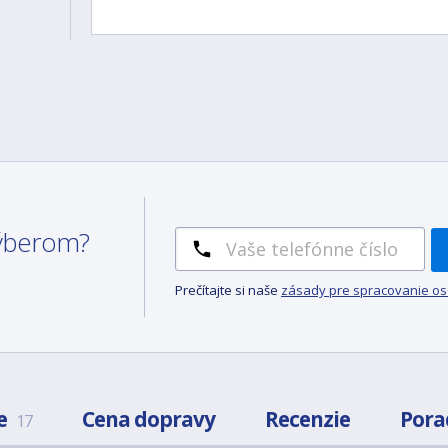
 výberom?
Prečítajte si naše
zásady pre spracovanie o
e
Cena dopravy
Recenzie
Pora
17