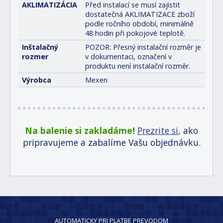
AKLIMATIZÁCIA
Před instalací se musí zajistit
dostatečná AKLIMATIZACE zboží
podle ročního období, minimálně
48 hodin při pokojové teplotě.
Inštalačný
POZOR: Přesný instalační rozměr je
rozmer
v dokumentaci, označení v
produktu není instalační rozměr.
Výrobca
Mexen
Na balenie si zakladáme!
Prezrite si
, ako
pripravujeme a zabalíme Vašu objednávku.
AUTOMATICKY PRI PLATBE PREVODOM