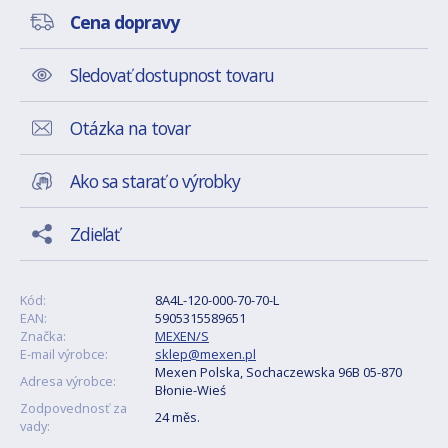
Cena dopravy
Sledovať dostupnost tovaru
Otázka na tovar
Ako sa starať o výrobky
Zdieľať
Kód:
8A4L-120-000-70-70-L
EAN:
5905315589651
Značka:
MEXEN/S
E-mail výrobce:
sklep@mexen.pl
Mexen Polska, Sochaczewska 96B 05-870
Adresa výrobce:
Błonie-Wieś
Zodpovednosť za
24 měs.
vady: