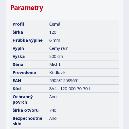
Parametry
Profil
Černá
Šírka
120
Hrúbka výplne
6 mm
Výplň
Černý rám
Výška
200 cm
Séria
Mist L
Prevedenie
Křídlové
EAN
5905315589651
Kód
8A4L-120-000-70-70-L
Ochranný
Ano
povrch
Šírka otvoru
740
Bezpečnostné
Ano
sklo