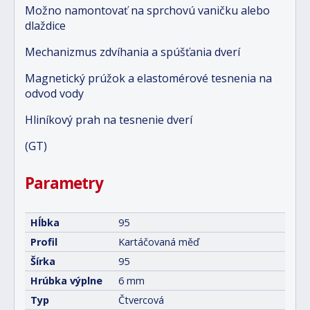
Možno namontovať na sprchovú vaničku alebo
dlaždice
Mechanizmus zdvíhania a spúšťania dverí
Magnetický prúžok a elastomérové tesnenia na
odvod vody
Hliníkový prah na tesnenie dverí
(GT)
Parametry
Hĺbka
95
Profil
Kartáčovaná měď
Šírka
95
Hrúbka výplne
6 mm
Typ
Čtvercová