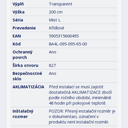
Výplň
Transparent
Výška
200 cm
Séria
Mist L
Prevedenie
Křídlové
EAN
5905315606495
Kód
8A4L-095-095-65-00
Ochranný
Ano
povrch
Šírka otvoru
827
Bezpečnostné
Ano
sklo
AKLIMATIZÁCIA
Před instalací se musí zajistit
dostatečná AKLIMATIZACE zboží
podle ročního období, minimálně
48 hodin při pokojové teplotě.
Inštalačný
POZOR: Přesný instalační rozměr je
rozmer
v dokumentaci, označení v
produktu není instalační rozměr.