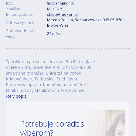
EAN:
5905315606495
Značka:
MEXEN/S
E-mail výrobce:
sklep@mexen.pl
Mexen Polska, Sochaczewska 96B 05-870
Adresa výrobce:
Błonie-Wieś
Zodpovednosť za
24 měs.
vady:
Špecifikácia produktu: Rozmer: 95x95 cm (ľavé
dvere 95 cm, pravé dvere 95 cm) Výška: 200
cm Strana montáže: Univerzálna Vchod:
Krídlové dvere Farba skla: Priehľadná
Povrchová úprava: Kartáčovaná meď Profil:
Hliník L-uhlový stabilizátor: nerezová oce…
(
celý popis
)
Potrebuje poradiť s
výberom?