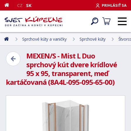
CZ
SK
PRIHLÁSIŤ SA
Sprchové kúty a vaničky
Sprchové kúty
Štvorc
MEXEN/S - Mist L Duo
sprchový kút dvere krídlové
95 x 95, transparent, meď
kartáčovaná (8A4L-095-095-65-00)