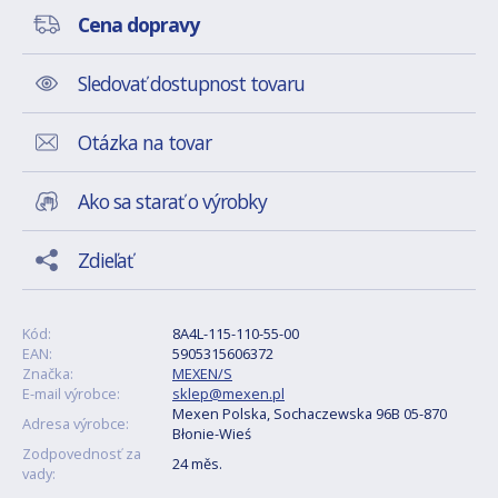
Cena dopravy
Sledovať dostupnost tovaru
Otázka na tovar
Ako sa starať o výrobky
Zdieľať
Kód:
8A4L-115-110-55-00
EAN:
5905315606372
Značka:
MEXEN/S
E-mail výrobce:
sklep@mexen.pl
Mexen Polska, Sochaczewska 96B 05-870
Adresa výrobce:
Błonie-Wieś
Zodpovednosť za
24 měs.
vady: