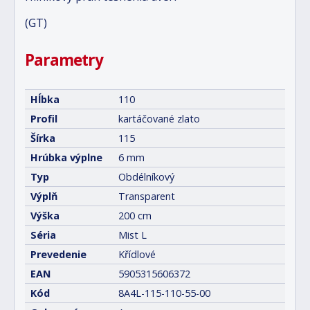
(GT)
Parametry
Hĺbka
110
Profil
kartáčované zlato
Šírka
115
Hrúbka výplne
6 mm
Typ
Obdélníkový
Výplň
Transparent
Výška
200 cm
Séria
Mist L
Prevedenie
Křídlové
EAN
5905315606372
Kód
8A4L-115-110-55-00