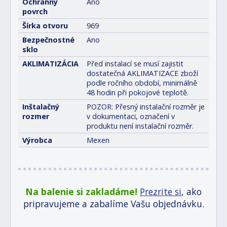
Ochranný
Ano
povrch
Šírka otvoru
969
Bezpečnostné
Ano
sklo
AKLIMATIZÁCIA
Před instalací se musí zajistit
dostatečná AKLIMATIZACE zboží
podle ročního období, minimálně
48 hodin při pokojové teplotě.
Inštalačný
POZOR: Přesný instalační rozměr je
rozmer
v dokumentaci, označení v
produktu není instalační rozměr.
Výrobca
Mexen
Na balenie si zakladáme!
Prezrite si
, ako
pripravujeme a zabalíme Vašu objednávku.