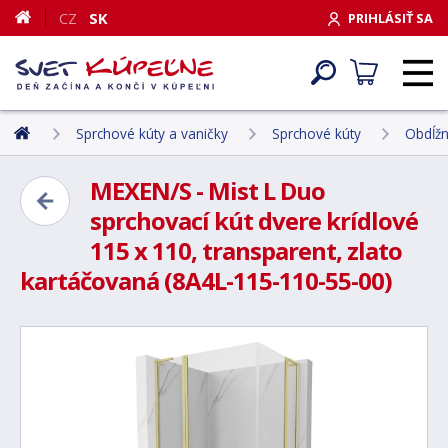
CZ
SK
PRIHLÁSIŤ SA
Sprchové kúty a vaničky
Sprchové kúty
Obdĺžn
MEXEN/S - Mist L Duo
sprchovací kút dvere krídlové
115 x 110, transparent, zlato
kartáčovaná (8A4L-115-110-55-00)