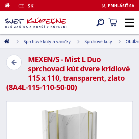
CZ
SK
PRIHLÁSIŤ SA
Sprchové kúty a vaničky
Sprchové kúty
Obdĺžn
MEXEN/S - Mist L Duo
sprchovací kút dvere krídlové
115 x 110, transparent, zlato
(8A4L-115-110-50-00)