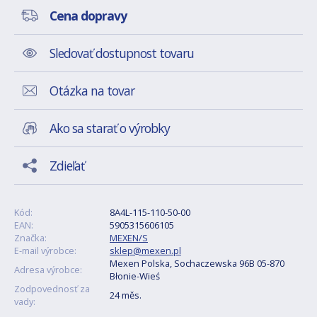
Cena dopravy
Sledovať dostupnost tovaru
Otázka na tovar
Ako sa starať o výrobky
Zdieľať
Kód:
8A4L-115-110-50-00
EAN:
5905315606105
Značka:
MEXEN/S
E-mail výrobce:
sklep@mexen.pl
Mexen Polska, Sochaczewska 96B 05-870
Adresa výrobce:
Błonie-Wieś
Zodpovednosť za
24 měs.
vady: