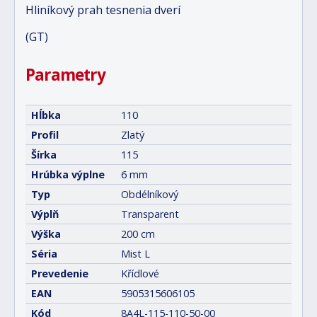
Hliníkový prah tesnenia dverí
(GT)
Parametry
Hĺbka
110
Profil
Zlatý
Šírka
115
Hrúbka výplne
6 mm
Typ
Obdélníkový
Výplň
Transparent
Výška
200 cm
Séria
Mist L
Prevedenie
Křídlové
EAN
5905315606105
Kód
8A4L-115-110-50-00