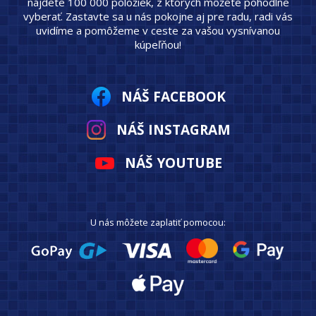
nájdete 100 000 položiek, z ktorých môžete pohodlne
vyberať. Zastavte sa u nás pokojne aj pre radu, radi vás
uvidíme a pomôžeme v ceste za vašou vysnívanou
kúpeľňou!
NÁŠ FACEBOOK
NÁŠ INSTAGRAM
NÁŠ YOUTUBE
U nás môžete zaplatiť pomocou: