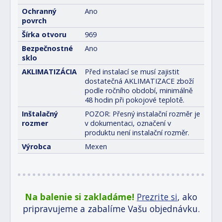
Ochranný
Ano
povrch
Šírka otvoru
969
Bezpečnostné
Ano
sklo
AKLIMATIZÁCIA
Před instalací se musí zajistit
dostatečná AKLIMATIZACE zboží
podle ročního období, minimálně
48 hodin při pokojové teplotě.
Inštalačný
POZOR: Přesný instalační rozměr je
rozmer
v dokumentaci, označení v
produktu není instalační rozměr.
Výrobca
Mexen
Na balenie si zakladáme!
Prezrite si
, ako
pripravujeme a zabalíme Vašu objednávku.