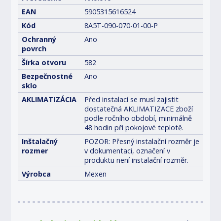
EAN
5905315616524
Kód
8A5T-090-070-01-00-P
Ochranný
Ano
povrch
Šírka otvoru
582
Bezpečnostné
Ano
sklo
AKLIMATIZÁCIA
Před instalací se musí zajistit
dostatečná AKLIMATIZACE zboží
podle ročního období, minimálně
48 hodin při pokojové teplotě.
Inštalačný
POZOR: Přesný instalační rozměr je
rozmer
v dokumentaci, označení v
produktu není instalační rozměr.
Výrobca
Mexen