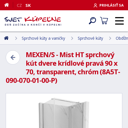
CZ
SK
PRIHLÁSIŤ SA
Sprchové kúty a vaničky
Sprchové kúty
Obdĺžn
MEXEN/S - Mist HT sprchový
kút dvere krídlové pravá 90 x
70, transparent, chróm (8A5T-
090-070-01-00-P)