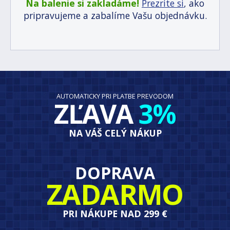
Na balenie si zakladáme!
Prezrite si
, ako
pripravujeme a zabalíme Vašu objednávku.
AUTOMATICKY PRI PLATBE PREVODOM
ZĽAVA
3%
NA VÁŠ CELÝ NÁKUP
DOPRAVA
ZADARMO
PRI NÁKUPE NAD 299 €