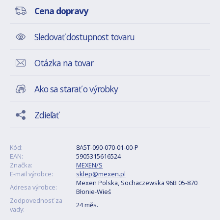
Cena dopravy
Sledovať dostupnost tovaru
Otázka na tovar
Ako sa starať o výrobky
Zdieľať
Kód:
8A5T-090-070-01-00-P
EAN:
5905315616524
Značka:
MEXEN/S
E-mail výrobce:
sklep@mexen.pl
Mexen Polska, Sochaczewska 96B 05-870
Adresa výrobce:
Błonie-Wieś
Zodpovednosť za
24 měs.
vady: