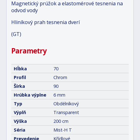
Magnetický prúžok a elastomérové tesnenia na
odvod vody
Hliníkový prah tesnenia dverí
(GT)
Parametry
Hĺbka
70
Profil
Chrom
Šírka
90
Hrúbka výplne
6 mm
Typ
Obdélníkový
Výplň
Transparent
Výška
200 cm
Séria
Mist-H T
Prevedenie
Křídlové