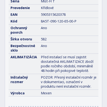
Séria
Mist-H T
Prevedenie
Křídlové
EAN
5905315620378
Kód
8A5T-090-120-65-00-P
Ochranný
Ano
povrch
Šírka otvoru
582
Bezpečnostné
Ano
sklo
AKLIMATIZÁCIA
Před instalací se musí zajistit
dostatečná AKLIMATIZACE zboží
podle ročního období, minimálně
48 hodin při pokojové teplotě.
Inštalačný
POZOR: Přesný instalační rozměr je
rozmer
v dokumentaci, označení v
produktu není instalační rozměr.
Výrobca
Mexen