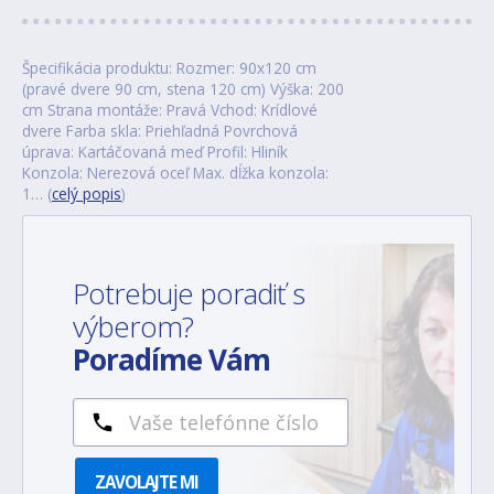
Špecifikácia produktu: Rozmer: 90x120 cm
(pravé dvere 90 cm, stena 120 cm) Výška: 200
cm Strana montáže: Pravá Vchod: Krídlové
dvere Farba skla: Priehľadná Povrchová
úprava: Kartáčovaná meď Profil: Hliník
Konzola: Nerezová oceľ Max. dĺžka konzola:
1… (
celý popis
)
Potrebuje poradiť s
výberom?
Poradíme Vám
ZAVOLAJTE MI