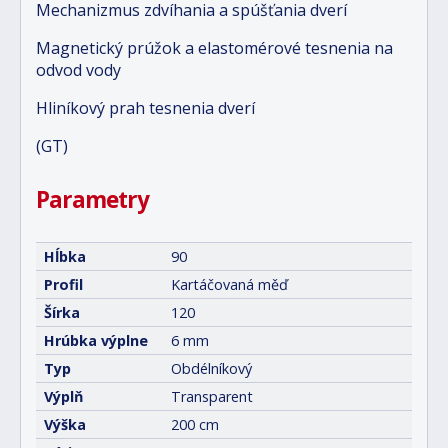
Mechanizmus zdvíhania a spúšťania dverí
Magnetický prúžok a elastomérové tesnenia na
odvod vody
Hliníkový prah tesnenia dverí
(GT)
Parametry
Hĺbka
90
Profil
Kartáčovaná měď
Šírka
120
Hrúbka výplne
6 mm
Typ
Obdélníkový
Výplň
Transparent
Výška
200 cm