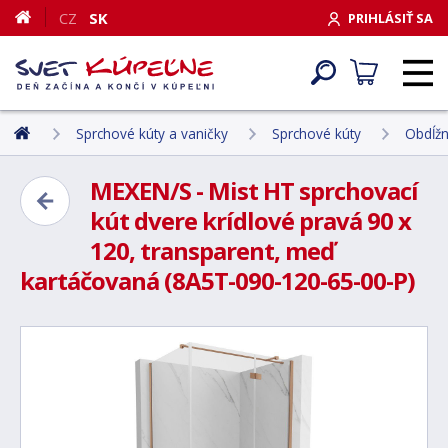
CZ
SK
PRIHLÁSIŤ SA
Sprchové kúty a vaničky
Sprchové kúty
Obdĺžn
MEXEN/S - Mist HT sprchovací
kút dvere krídlové pravá 90 x
120, transparent, meď
kartáčovaná (8A5T-090-120-65-00-P)