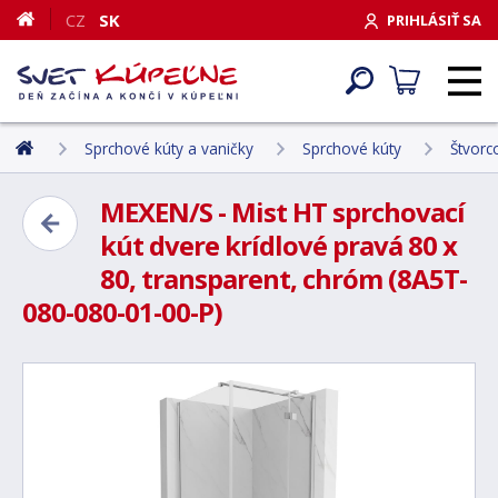
CZ
SK
PRIHLÁSIŤ SA
Sprchové kúty a vaničky
Sprchové kúty
Štvorc
MEXEN/S - Mist HT sprchovací
kút dvere krídlové pravá 80 x
80, transparent, chróm (8A5T-
080-080-01-00-P)