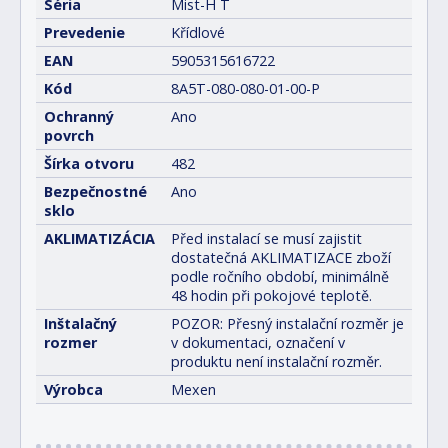
Séria
Mist-H T
Prevedenie
Křídlové
EAN
5905315616722
Kód
8A5T-080-080-01-00-P
Ochranný
Ano
povrch
Šírka otvoru
482
Bezpečnostné
Ano
sklo
AKLIMATIZÁCIA
Před instalací se musí zajistit
dostatečná AKLIMATIZACE zboží
podle ročního období, minimálně
48 hodin při pokojové teplotě.
Inštalačný
POZOR: Přesný instalační rozměr je
rozmer
v dokumentaci, označení v
produktu není instalační rozměr.
Výrobca
Mexen