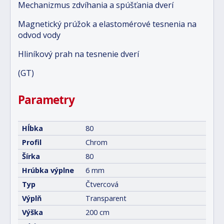
Mechanizmus zdvíhania a spúšťania dverí
Magnetický prúžok a elastomérové tesnenia na
odvod vody
Hliníkový prah na tesnenie dverí
(GT)
Parametry
Hĺbka
80
Profil
Chrom
Šírka
80
Hrúbka výplne
6 mm
Typ
Čtvercová
Výplň
Transparent
Výška
200 cm