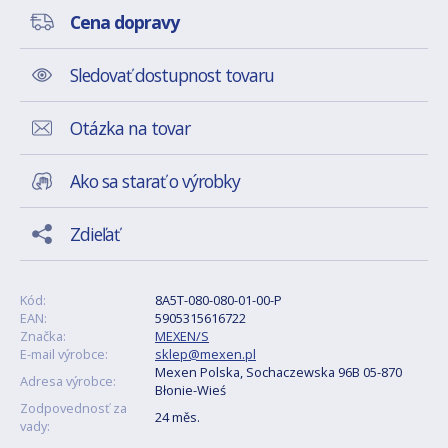
Cena dopravy
Sledovať dostupnost tovaru
Otázka na tovar
Ako sa starať o výrobky
Zdieľať
Kód:
8A5T-080-080-01-00-P
EAN:
5905315616722
Značka:
MEXEN/S
E-mail výrobce:
sklep@mexen.pl
Mexen Polska, Sochaczewska 96B 05-870
Adresa výrobce:
Błonie-Wieś
Zodpovednosť za
24 měs.
vady: