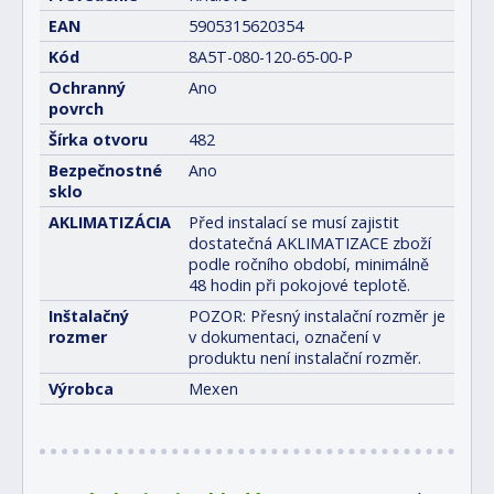
EAN
5905315620354
Kód
8A5T-080-120-65-00-P
Ochranný
Ano
povrch
Šírka otvoru
482
Bezpečnostné
Ano
sklo
AKLIMATIZÁCIA
Před instalací se musí zajistit
dostatečná AKLIMATIZACE zboží
podle ročního období, minimálně
48 hodin při pokojové teplotě.
Inštalačný
POZOR: Přesný instalační rozměr je
rozmer
v dokumentaci, označení v
produktu není instalační rozměr.
Výrobca
Mexen