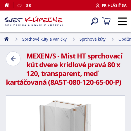
CZ
SK
PRIHLÁSIŤ SA
Sprchové kúty a vaničky
Sprchové kúty
Obdĺžn
MEXEN/S - Mist HT sprchovací
kút dvere krídlové pravá 80 x
120, transparent, meď
kartáčovaná (8A5T-080-120-65-00-P)