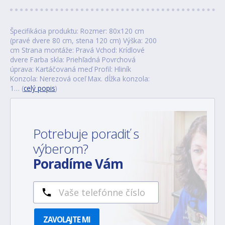
Špecifikácia produktu: Rozmer: 80x120 cm
(pravé dvere 80 cm, stena 120 cm) Výška: 200
cm Strana montáže: Pravá Vchod: Krídlové
dvere Farba skla: Priehľadná Povrchová
úprava: Kartáčovaná meď Profil: Hliník
Konzola: Nerezová oceľ Max. dĺžka konzola:
1… (
celý popis
)
Potrebuje poradiť s
výberom?
Poradíme Vám
ZAVOLAJTE MI