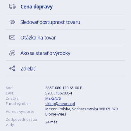
Cena dopravy
Sledovať dostupnost tovaru
Otázka na tovar
Ako sa starať o výrobky
Zdieľať
Kód:
8A5T-080-120-65-00-P
EAN:
5905315620354
Značka:
MEXEN/S
E-mail výrobce:
sklep@mexen.pl
Mexen Polska, Sochaczewska 96B 05-870
Adresa výrobce:
Błonie-Wieś
Zodpovednosť za
24 měs.
vady: