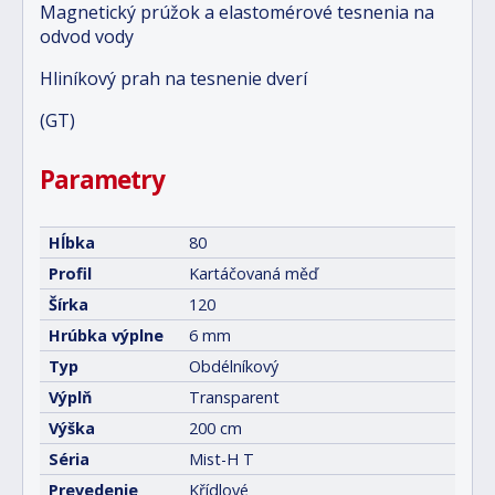
Magnetický prúžok a elastomérové tesnenia na
odvod vody
Hliníkový prah na tesnenie dverí
(GT)
Parametry
Hĺbka
80
Profil
Kartáčovaná měď
Šírka
120
Hrúbka výplne
6 mm
Typ
Obdélníkový
Výplň
Transparent
Výška
200 cm
Séria
Mist-H T
Prevedenie
Křídlové