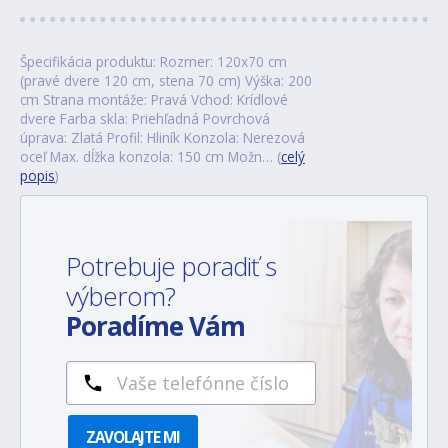
Špecifikácia produktu: Rozmer: 120x70 cm
(pravé dvere 120 cm, stena 70 cm) Výška: 200
cm Strana montáže: Pravá Vchod: Krídlové
dvere Farba skla: Priehľadná Povrchová
úprava: Zlatá Profil: Hliník Konzola: Nerezová
oceľ Max. dĺžka konzola: 150 cm Možn… (
celý
popis
)
Potrebuje poradiť s
výberom?
Poradíme Vám
ZAVOLAJTE MI