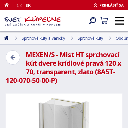
CZ
SK
PRIHLÁSIŤ SA
Sprchové kúty a vaničky
Sprchové kúty
Obdĺžn
MEXEN/S - Mist HT sprchovací
kút dvere krídlové pravá 120 x
70, transparent, zlato (8A5T-
120-070-50-00-P)