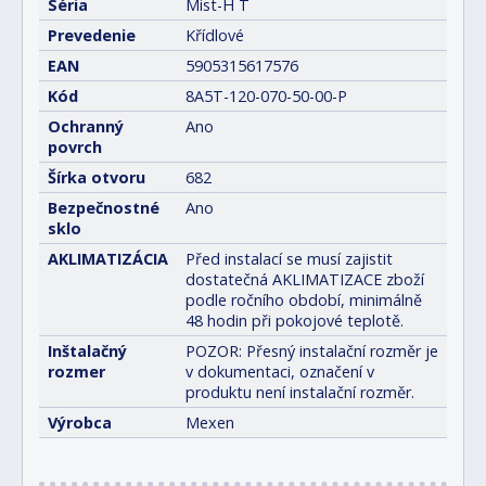
Séria
Mist-H T
Prevedenie
Křídlové
EAN
5905315617576
Kód
8A5T-120-070-50-00-P
Ochranný
Ano
povrch
Šírka otvoru
682
Bezpečnostné
Ano
sklo
AKLIMATIZÁCIA
Před instalací se musí zajistit
dostatečná AKLIMATIZACE zboží
podle ročního období, minimálně
48 hodin při pokojové teplotě.
Inštalačný
POZOR: Přesný instalační rozměr je
rozmer
v dokumentaci, označení v
produktu není instalační rozměr.
Výrobca
Mexen