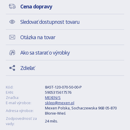
Cena dopravy
Sledovať dostupnost tovaru
Otázka na tovar
Ako sa starať o výrobky
Zdieľať
Kód:
8A5T-120-070-50-00-P
EAN:
5905315617576
Značka:
MEXEN/S
E-mail výrobce:
sklep@mexen.pl
Mexen Polska, Sochaczewska 96B 05-870
Adresa výrobce:
Błonie-Wieś
Zodpovednosť za
24 měs.
vady: