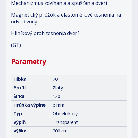
Mechanizmus zdvíhania a spúšťania dverí
Magnetický prúžok a elastomérové tesnenia na
odvod vody
Hliníkový prah tesnenia dverí
(GT)
Parametry
Hĺbka
70
Profil
Zlatý
Šírka
120
Hrúbka výplne
6 mm
Typ
Obdélníkový
Výplň
Transparent
Výška
200 cm