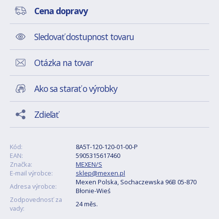
Cena dopravy
Sledovať dostupnost tovaru
Otázka na tovar
Ako sa starať o výrobky
Zdieľať
Kód:
8A5T-120-120-01-00-P
EAN:
5905315617460
Značka:
MEXEN/S
E-mail výrobce:
sklep@mexen.pl
Mexen Polska, Sochaczewska 96B 05-870
Adresa výrobce:
Błonie-Wieś
Zodpovednosť za
24 měs.
vady: