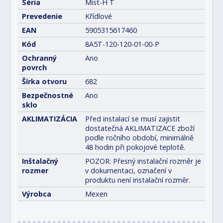
Séria
Mist-H T
Prevedenie
Křídlové
EAN
5905315617460
Kód
8A5T-120-120-01-00-P
Ochranný
Ano
povrch
Šírka otvoru
682
Bezpečnostné
Ano
sklo
AKLIMATIZÁCIA
Před instalací se musí zajistit
dostatečná AKLIMATIZACE zboží
podle ročního období, minimálně
48 hodin při pokojové teplotě.
Inštalačný
POZOR: Přesný instalační rozměr je
rozmer
v dokumentaci, označení v
produktu není instalační rozměr.
Výrobca
Mexen