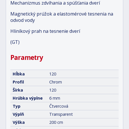
Mechanizmus zdvíhania a spúšťania dverí
Magnetický prúžok a elastomérové tesnenia na
odvod vody
Hliníkový prah na tesnenie dverí
(GT)
Parametry
Hĺbka
120
Profil
Chrom
Šírka
120
Hrúbka výplne
6 mm
Typ
Čtvercová
Výplň
Transparent
Výška
200 cm