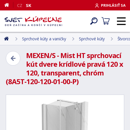
CZ
SK
PRIHLÁSIŤ SA
Sprchové kúty a vaničky
Sprchové kúty
Štvorc
MEXEN/S - Mist HT sprchovací
kút dvere krídlové pravá 120 x
120, transparent, chróm
(8A5T-120-120-01-00-P)