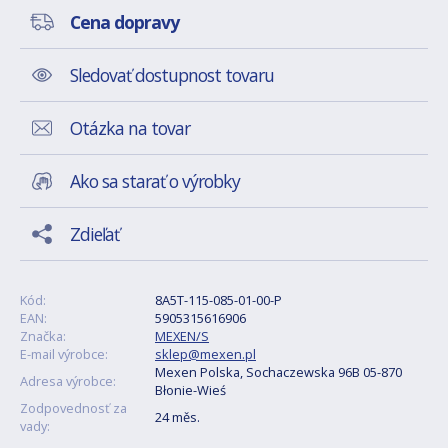
Cena dopravy
Sledovať dostupnost tovaru
Otázka na tovar
Ako sa starať o výrobky
Zdieľať
Kód:
8A5T-115-085-01-00-P
EAN:
5905315616906
Značka:
MEXEN/S
E-mail výrobce:
sklep@mexen.pl
Mexen Polska, Sochaczewska 96B 05-870
Adresa výrobce:
Błonie-Wieś
Zodpovednosť za
24 měs.
vady: