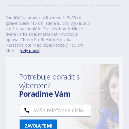
Špecifikácia produktu: Rozmer: 115x85 cm
(pravé dvere 115 cm, stena 85 cm) Výška: 200
cm Strana montáže: Pravá Vchod: Krídlové
dvere Farba skla: Priehľadná Povrchová
úprava: Chróm Profil: Hliník Konzola:
Nerezová oceľ Max. dĺžka konzoly: 150 cm
Možn… (
celý popis
)
Potrebuje poradiť s
výberom?
Poradíme Vám
ZAVOLAJTE MI