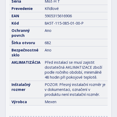
Séria
Mist-H T
Prevedenie
Křídlové
EAN
5905315616906
Kód
8A5T-115-085-01-00-P
Ochranný
Ano
povrch
Šírka otvoru
682
Bezpečnostné
Ano
sklo
AKLIMATIZÁCIA
Před instalací se musí zajistit
dostatečná AKLIMATIZACE zboží
podle ročního období, minimálně
48 hodin při pokojové teplotě.
Inštalačný
POZOR: Přesný instalační rozměr je
rozmer
v dokumentaci, označení v
produktu není instalační rozměr.
Výrobca
Mexen