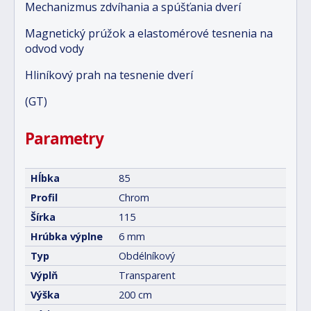
Mechanizmus zdvíhania a spúšťania dverí
Magnetický prúžok a elastomérové tesnenia na
odvod vody
Hliníkový prah na tesnenie dverí
(GT)
Parametry
Hĺbka
85
Profil
Chrom
Šírka
115
Hrúbka výplne
6 mm
Typ
Obdélníkový
Výplň
Transparent
Výška
200 cm