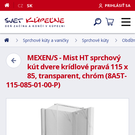
CZ
SK
PRIHLÁSIŤ SA
Sprchové kúty a vaničky
Sprchové kúty
Obdĺžn
MEXEN/S - Mist HT sprchový
kút dvere krídlové pravá 115 x
85, transparent, chróm (8A5T-
115-085-01-00-P)