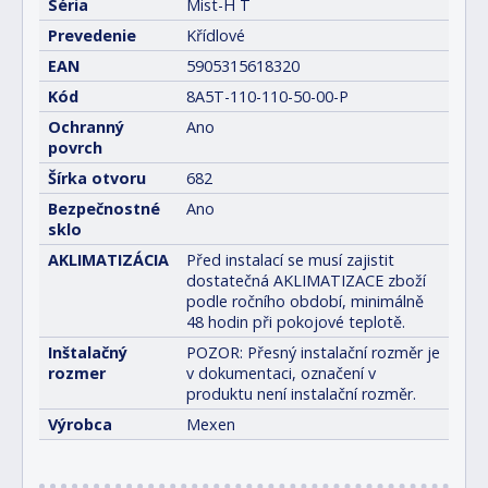
Séria
Mist-H T
Prevedenie
Křídlové
EAN
5905315618320
Kód
8A5T-110-110-50-00-P
Ochranný
Ano
povrch
Šírka otvoru
682
Bezpečnostné
Ano
sklo
AKLIMATIZÁCIA
Před instalací se musí zajistit
dostatečná AKLIMATIZACE zboží
podle ročního období, minimálně
48 hodin při pokojové teplotě.
Inštalačný
POZOR: Přesný instalační rozměr je
rozmer
v dokumentaci, označení v
produktu není instalační rozměr.
Výrobca
Mexen