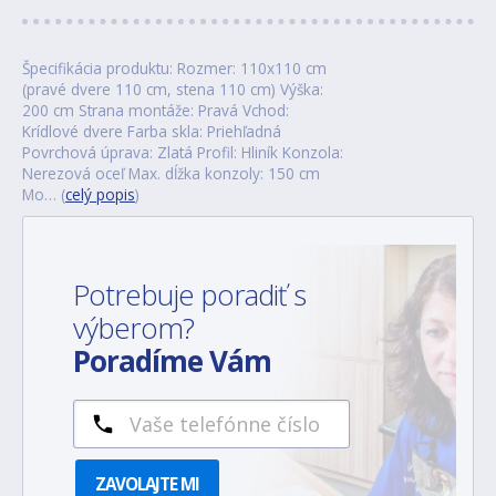
Špecifikácia produktu: Rozmer: 110x110 cm
(pravé dvere 110 cm, stena 110 cm) Výška:
200 cm Strana montáže: Pravá Vchod:
Krídlové dvere Farba skla: Priehľadná
Povrchová úprava: Zlatá Profil: Hliník Konzola:
Nerezová oceľ Max. dĺžka konzoly: 150 cm
Mo… (
celý popis
)
Potrebuje poradiť s
výberom?
Poradíme Vám
ZAVOLAJTE MI