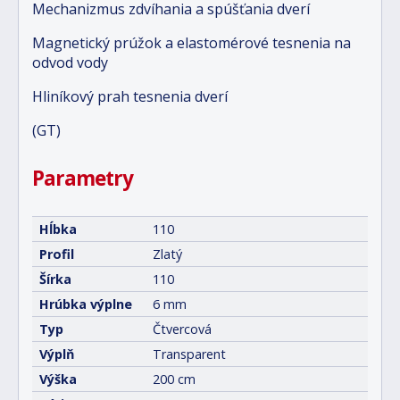
Mechanizmus zdvíhania a spúšťania dverí
Magnetický prúžok a elastomérové tesnenia na
odvod vody
Hliníkový prah tesnenia dverí
(GT)
Parametry
Hĺbka
110
Profil
Zlatý
Šírka
110
Hrúbka výplne
6 mm
Typ
Čtvercová
Výplň
Transparent
Výška
200 cm