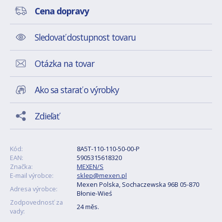
Cena dopravy
Sledovať dostupnost tovaru
Otázka na tovar
Ako sa starať o výrobky
Zdieľať
Kód:
8A5T-110-110-50-00-P
EAN:
5905315618320
Značka:
MEXEN/S
E-mail výrobce:
sklep@mexen.pl
Mexen Polska, Sochaczewska 96B 05-870
Adresa výrobce:
Błonie-Wieś
Zodpovednosť za
24 měs.
vady: