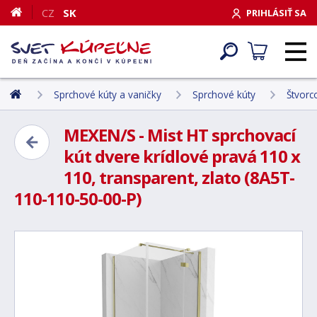
CZ
SK
PRIHLÁSIŤ SA
Sprchové kúty a vaničky
Sprchové kúty
Štvorc
MEXEN/S - Mist HT sprchovací
kút dvere krídlové pravá 110 x
110, transparent, zlato (8A5T-
110-110-50-00-P)