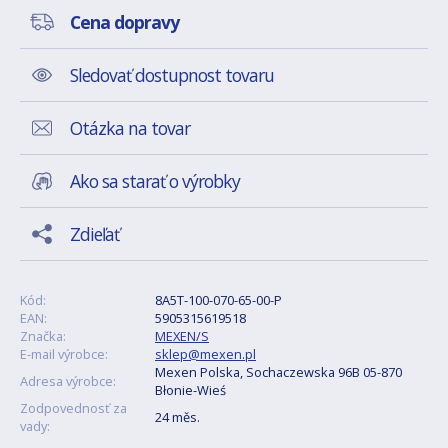
Cena dopravy
Sledovať dostupnost tovaru
Otázka na tovar
Ako sa starať o výrobky
Zdieľať
Kód:
8A5T-100-070-65-00-P
EAN:
5905315619518
Značka:
MEXEN/S
E-mail výrobce:
sklep@mexen.pl
Mexen Polska, Sochaczewska 96B 05-870
Adresa výrobce:
Błonie-Wieś
Zodpovednosť za
24 měs.
vady: