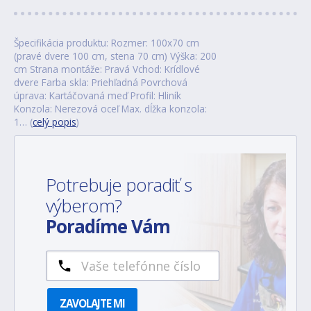
Špecifikácia produktu: Rozmer: 100x70 cm
(pravé dvere 100 cm, stena 70 cm) Výška: 200
cm Strana montáže: Pravá Vchod: Krídlové
dvere Farba skla: Priehľadná Povrchová
úprava: Kartáčovaná meď Profil: Hliník
Konzola: Nerezová oceľ Max. dĺžka konzola:
1… (
celý popis
)
Potrebuje poradiť s
výberom?
Poradíme Vám
ZAVOLAJTE MI