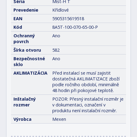
Séria
Mist-H T
Prevedenie
Křídlové
EAN
5905315619518
Kód
8A5T-100-070-65-00-P
Ochranný
Ano
povrch
Šírka otvoru
582
Bezpečnostné
Ano
sklo
AKLIMATIZÁCIA
Před instalací se musí zajistit
dostatečná AKLIMATIZACE zboží
podle ročního období, minimálně
48 hodin při pokojové teplotě.
Inštalačný
POZOR: Přesný instalační rozměr je
rozmer
v dokumentaci, označení v
produktu není instalační rozměr.
Výrobca
Mexen