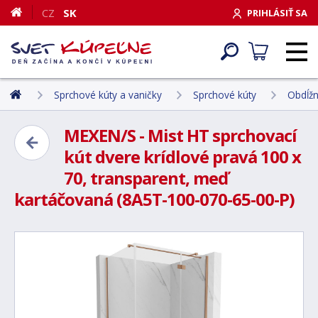
CZ
SK
PRIHLÁSIŤ SA
Sprchové kúty a vaničky
Sprchové kúty
Obdĺžn
MEXEN/S - Mist HT sprchovací
kút dvere krídlové pravá 100 x
70, transparent, meď
kartáčovaná (8A5T-100-070-65-00-P)