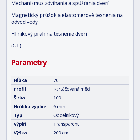
Mechanizmus zdvíhania a spúšťania dverí
Magnetický prúžok a elastomérové tesnenia na
odvod vody
Hliníkový prah na tesnenie dverí
(GT)
Parametry
Hĺbka
70
Profil
Kartáčovaná měď
Šírka
100
Hrúbka výplne
6 mm
Typ
Obdélníkový
Výplň
Transparent
Výška
200 cm