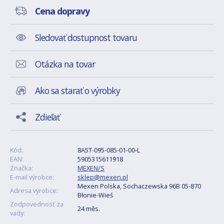
Cena dopravy
Sledovať dostupnost tovaru
Otázka na tovar
Ako sa starať o výrobky
Zdieľať
Kód:
8A5T-095-085-01-00-L
EAN:
5905315611918
Značka:
MEXEN/S
E-mail výrobce:
sklep@mexen.pl
Mexen Polska, Sochaczewska 96B 05-870
Adresa výrobce:
Błonie-Wieś
Zodpovednosť za
24 měs.
vady: