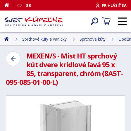
CZ
SK
PRIHLÁSIŤ SA
Sprchové kúty a vaničky
Sprchové kúty
Obdĺžn
MEXEN/S - Mist HT sprchový
kút dvere krídlové ľavá 95 x
85, transparent, chróm (8A5T-
095-085-01-00-L)