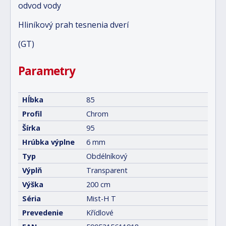
odvod vody
Hliníkový prah tesnenia dverí
(GT)
Parametry
Hĺbka
85
Profil
Chrom
Šírka
95
Hrúbka výplne
6 mm
Typ
Obdélníkový
Výplň
Transparent
Výška
200 cm
Séria
Mist-H T
Prevedenie
Křídlové