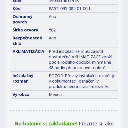
EAN
5905315611918
Kód
8A5T-095-085-01-00-L
Ochranný
Ano
povrch
Šírka otvoru
582
Bezpečnostné
Ano
sklo
AKLIMATIZÁCIA
Před instalací se musí zajistit
dostatečná AKLIMATIZACE zboží
podle ročního období, minimálně
48 hodin při pokojové teplotě.
Inštalačný
POZOR: Přesný instalační rozměr je
rozmer
v dokumentaci, označení v
produktu není instalační rozměr.
Výrobca
Mexen
Na balenie si zakladáme!
Prezrite si
, ako