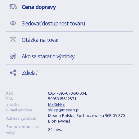
Cena dopravy
Sledovať dostupnost tovaru
Otázka na tovar
Ako sa starať o výrobky
Zdieľať
Kód:
8A5T-095-070-50-00-L
EAN:
5905315612571
Značka:
MEXEN/S
E-mail výrobce:
sklep@mexen.pl
Mexen Polska, Sochaczewska 96B 05-870
Adresa výrobce:
Błonie-Wieś
Zodpovednosť za
24 měs.
vady: