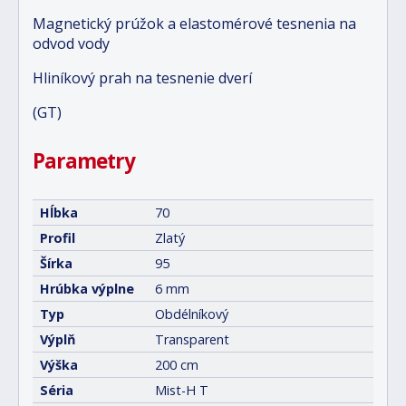
Magnetický prúžok a elastomérové tesnenia na
odvod vody
Hliníkový prah na tesnenie dverí
(GT)
Parametry
Hĺbka
70
Profil
Zlatý
Šírka
95
Hrúbka výplne
6 mm
Typ
Obdélníkový
Výplň
Transparent
Výška
200 cm
Séria
Mist-H T