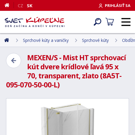
CZ
SK
PRIHLÁSIŤ SA
Sprchové kúty a vaničky
Sprchové kúty
Obdĺžn
MEXEN/S - Mist HT sprchovací
kút dvere krídlové ľavá 95 x
70, transparent, zlato (8A5T-
095-070-50-00-L)