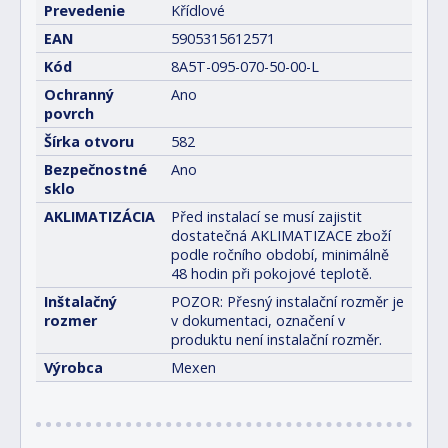
Prevedenie
Křídlové
EAN
5905315612571
Kód
8A5T-095-070-50-00-L
Ochranný
Ano
povrch
Šírka otvoru
582
Bezpečnostné
Ano
sklo
AKLIMATIZÁCIA
Před instalací se musí zajistit
dostatečná AKLIMATIZACE zboží
podle ročního období, minimálně
48 hodin při pokojové teplotě.
Inštalačný
POZOR: Přesný instalační rozměr je
rozmer
v dokumentaci, označení v
produktu není instalační rozměr.
Výrobca
Mexen