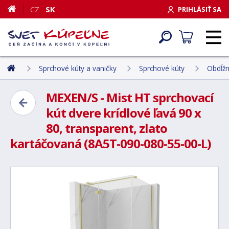
CZ
SK
PRIHLÁSIŤ SA
Sprchové kúty a vaničky
Sprchové kúty
Obdĺžn
MEXEN/S - Mist HT sprchovací
kút dvere krídlové ľavá 90 x
80, transparent, zlato
kartáčovaná (8A5T-090-080-55-00-L)