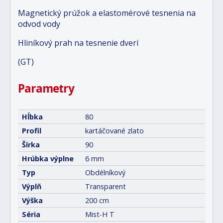
Magnetický prúžok a elastomérové tesnenia na
odvod vody
Hliníkový prah na tesnenie dverí
(GT)
Parametry
Hĺbka
80
Profil
kartáčované zlato
Šírka
90
Hrúbka výplne
6 mm
Typ
Obdélníkový
Výplň
Transparent
Výška
200 cm
Séria
Mist-H T