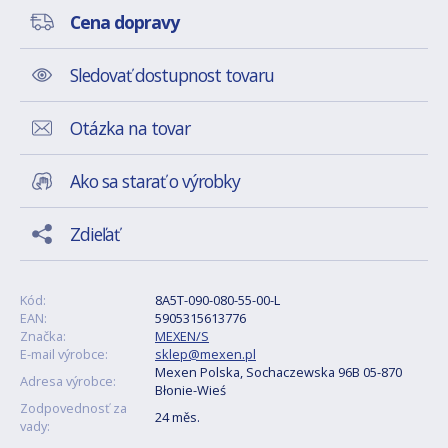
Cena dopravy
Sledovať dostupnost tovaru
Otázka na tovar
Ako sa starať o výrobky
Zdieľať
Kód:
8A5T-090-080-55-00-L
EAN:
5905315613776
Značka:
MEXEN/S
E-mail výrobce:
sklep@mexen.pl
Mexen Polska, Sochaczewska 96B 05-870
Adresa výrobce:
Błonie-Wieś
Zodpovednosť za
24 měs.
vady: