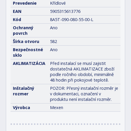
Prevedenie
Křídlové
EAN
5905315613776
Kód
8A5T-090-080-55-00-L
Ochranný
Ano
povrch
Šírka otvoru
582
Bezpečnostné
Ano
sklo
AKLIMATIZÁCIA
Před instalací se musí zajistit
dostatečná AKLIMATIZACE zboží
podle ročního období, minimálně
48 hodin při pokojové teplotě.
Inštalačný
POZOR: Přesný instalační rozměr je
rozmer
v dokumentaci, označení v
produktu není instalační rozměr.
Výrobca
Mexen